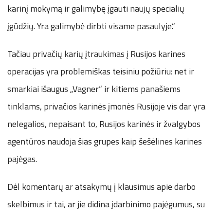
karinį mokymą ir galimybę įgauti naujų specialių
įgūdžių. Yra galimybė dirbti visame pasaulyje.“
Tačiau privačių karių įtraukimas į Rusijos karines
operacijas yra problemiškas teisiniu požiūriu: net ir
smarkiai išaugus „Vagner“ ir kitiems panašiems
tinklams, privačios karinės įmonės Rusijoje vis dar yra
nelegalios, nepaisant to, Rusijos karinės ir žvalgybos
agentūros naudoja šias grupes kaip šešėlines karines
pajėgas.
Dėl komentarų ar atsakymų į klausimus apie darbo
skelbimus ir tai, ar jie didina įdarbinimo pajėgumus, su