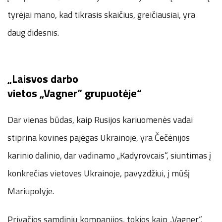
tyrėjai mano, kad tikrasis skaičius, greičiausiai, yra
daug didesnis.
„Laisvos darbo
vietos „Vagner“ grupuotėje“
Dar vienas būdas, kaip Rusijos kariuomenės vadai
stiprina kovines pajėgas Ukrainoje, yra Čečėnijos
karinio dalinio, dar vadinamo „Kadyrovcais“, siuntimas į
konkrečias vietoves Ukrainoje, pavyzdžiui, į mūšį
Mariupolyje.
Privačios samdinių kompanijos, tokios kaip „Vagner“,