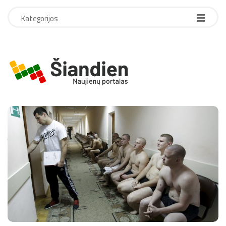
Kategorijos
S
i
a
n
d
i
e