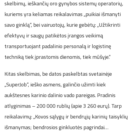
skelbimų, ieškančių oro gynybos sistemų operatorių,
kuriems yra keliamas reikalavimas „puikiai išmanyti
savo ginklą“, bei vairuotojų, kurie gebėtų: „Užtikrinti
efektyvų ir saugų patikėtos įrangos veikimą
transportuojant padalinio personalą ir logistinę
techniką tiek įprastomis dienomis, tiek mūšyje.“
Kitas skelbimas, be datos paskelbtas svetainėje
„SuperJob“, ieško asmens, galinčio užimti kiek
aukštesnes karinio dalinio vado pareigas. Pradinis
atlyginimas – 200 000 rublių (apie 3 260 eurų). Tarp
reikalavimų: „Kovos sąlygų ir bendrųjų karinių taisyklių
išmanymas; bendrosios ginkluotės pagrindai…