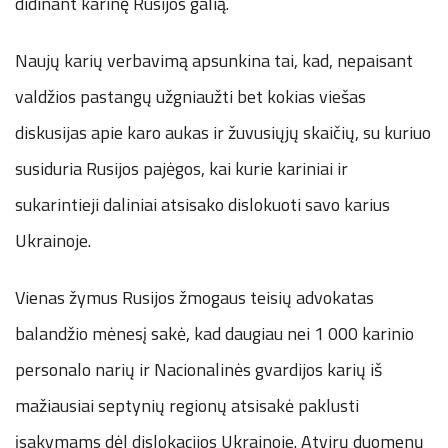
didinant karinę Rusijos galią.
Naujų karių verbavimą apsunkina tai, kad, nepaisant
valdžios pastangų užgniaužti bet kokias viešas
diskusijas apie karo aukas ir žuvusiųjų skaičių, su kuriuo
susiduria Rusijos pajėgos, kai kurie kariniai ir
sukarintieji daliniai atsisako dislokuoti savo karius
Ukrainoje.
Vienas žymus Rusijos žmogaus teisių advokatas
balandžio mėnesį sakė, kad daugiau nei 1 000 karinio
personalo narių ir Nacionalinės gvardijos karių iš
mažiausiai septynių regionų atsisakė paklusti
įsakymams dėl dislokacijos Ukrainoje. Atvirų duomenų