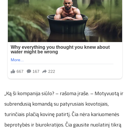
„Ką ši kompanija siūlo? – rašoma įraše. – Motyvuotą ir
subrendusią komandą su patyrusiais kovotojais,
turinčiais plačią kovinę patirtį. Čia nėra kariuomenės
beprotybės ir biurokratijos. Čia gausite nuolatinį tikrą