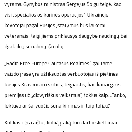
vyrams. Gynybos ministras Sergejus Šoigu teigė, kad
visi „specialiosios karinės operacijos“ Ukrainoje
kovotojai pagal Rusijos įstatymus bus laikomi
veteranais, taigi jiems priklausys daugybė naudingų bei
ilgalaikių socialinių išmokų.
„Radio Free Europe Caucasus Realities“ gautame
vaizdo įraše yra užfiksuotas verbuotojas iš pietinės
Rusijos Krasnodaro srities, teigiantis, kad kariai gaus
premijas už „didvyriškus veiksmus“, tokius kaip: „Tanko,
lėktuvo ar šarvuočio sunaikinimas ir taip toliau.“
Kol kas nėra aišku, kokią įtaką turi darbo skelbimai