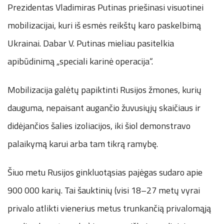
Prezidentas Vladimiras Putinas priešinasi visuotinei
mobilizacijai, kuri iš esmės reikštų karo paskelbimą
Ukrainai. Dabar V. Putinas mieliau pasitelkia
apibūdinimą „speciali karinė operacija“.
Mobilizacija galėtų papiktinti Rusijos žmones, kurių
dauguma, nepaisant augančio žuvusiųjų skaičiaus ir
didėjančios šalies izoliacijos, iki šiol demonstravo
palaikymą karui arba tam tikrą ramybę.
Šiuo metu Rusijos ginkluotąsias pajėgas sudaro apie
900 000 karių. Tai šauktinių (visi 18–27 metų vyrai
privalo atlikti vienerius metus trunkančią privalomąją