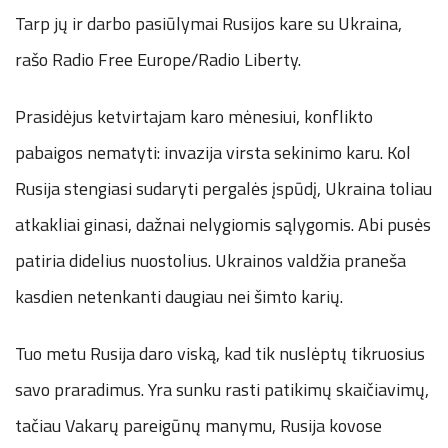
Tarp jų ir darbo pasiūlymai Rusijos kare su Ukraina,
rašo Radio Free Europe/Radio Liberty.
Prasidėjus ketvirtajam karo mėnesiui, konflikto
pabaigos nematyti: invazija virsta sekinimo karu. Kol
Rusija stengiasi sudaryti pergalės įspūdį, Ukraina toliau
atkakliai ginasi, dažnai nelygiomis sąlygomis. Abi pusės
patiria didelius nuostolius. Ukrainos valdžia praneša
kasdien netenkanti daugiau nei šimto karių.
Tuo metu Rusija daro viską, kad tik nuslėptų tikruosius
savo praradimus. Yra sunku rasti patikimų skaičiavimų,
tačiau Vakarų pareigūnų manymu, Rusija kovose