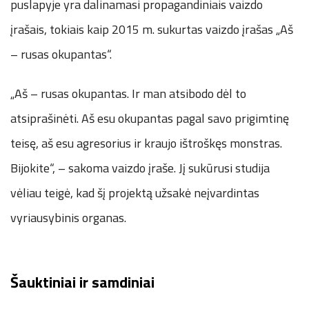
puslapyje yra dalinamasi propagandiniais vaizdo
įrašais, tokiais kaip 2015 m. sukurtas vaizdo įrašas „Aš
– rusas okupantas“.
„Aš – rusas okupantas. Ir man atsibodo dėl to
atsiprašinėti. Aš esu okupantas pagal savo prigimtinę
teisę, aš esu agresorius ir kraujo ištroškęs monstras.
Bijokite“, – sakoma vaizdo įraše. Jį sukūrusi studija
vėliau teigė, kad šį projektą užsakė neįvardintas
vyriausybinis organas.
Šauktiniai ir samdiniai