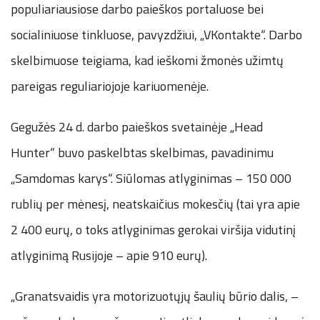
populiariausiose darbo paieškos portaluose bei
socialiniuose tinkluose, pavyzdžiui, „VKontakte“. Darbo
skelbimuose teigiama, kad ieškomi žmonės užimtų
pareigas reguliariojoje kariuomenėje.
Gegužės 24 d. darbo paieškos svetainėje „Head
Hunter“ buvo paskelbtas skelbimas, pavadinimu
„Samdomas karys“. Siūlomas atlyginimas – 150 000
rublių per mėnesį, neatskaičius mokesčių (tai yra apie
2 400 eurų, o toks atlyginimas gerokai viršija vidutinį
atlyginimą Rusijoje – apie 910 eurų).
„Granatsvaidis yra motorizuotųjų šaulių būrio dalis, –