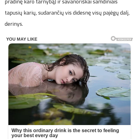
pradinę karo tarnybą) ir savanoriškai samdiniais
tapusių karių, sudarančių vis didesnę visų pajėgų dalį,
derinys.