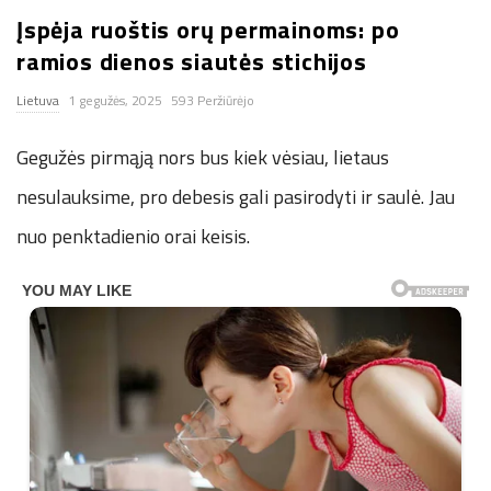
Įspėja ruoštis orų permainoms: po
n
ramios dienos siautės stichijos
.
Lietuva
1 gegužės, 2025
593 Peržiūrėjo
n
Gegužės pirmąją nors bus kiek vėsiau, lietaus
e
nesulauksime, pro debesis gali pasirodyti ir saulė. Jau
nuo penktadienio orai keisis.
t