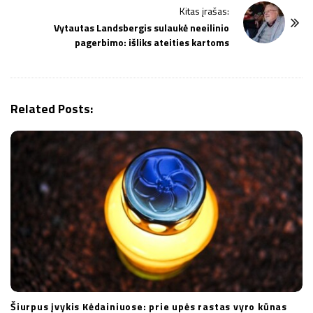
Kitas įrašas:
N
Vytautas Landsbergis sulaukė neeilinio
a
pagerbimo: išliks ateities kartoms
v
i
g
Related Posts:
a
t
i
o
n
Šiurpus įvykis Kėdainiuose: prie upės rastas vyro kūnas