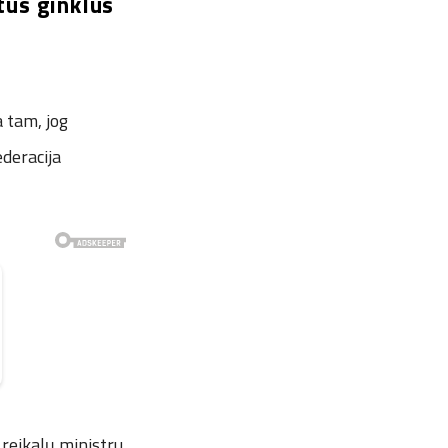
tus ginklus
 tam, jog
ederacija
 reikalų ministru