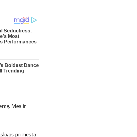
 žemę. Mes ir
askvos primesta