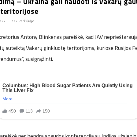
dimą – Ukraina gali naudoti iš Vakarų gau
teritorijose
2022
772 Peržiūrėjo
retorius Antony Blinkenas pareiškė, kad JAV neprieštarauja
 suteiktą Vakarų ginkluotę teritorijoms, kuriose Rusijos F
endumus“, susigrąžinti.
pareiškė per bendrą spaudos konferenciją su Indijos užsienio