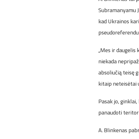
Subramanyamu Jais
kad Ukrainos kari
pseudoreferendum
„Mes ir daugelis 
niekada nepripaži
absoliučią teisę g
kitaip neteisėtai
Pasak jo, ginklai,
panaudoti teritor
A. Blinkenas pab