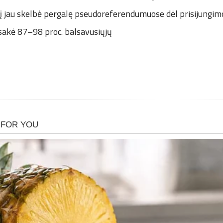
į jau skelbė pergalę pseudoreferendumuose dėl prisijungimo 
isakė 87–98 proc. balsavusiųjų