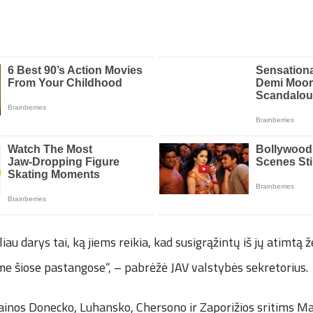
oliau darys tai, ką jiems reikia, kad susigrąžintų iš jų atimtą
me šiose pastangose“, – pabrėžė JAV valstybės sekretorius.
nos Donecko, Luhansko, Chersono ir Zaporižios sritims M