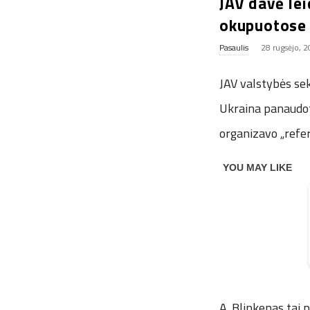
JAV davė lei
okupuotose 
Pasaulis
28 rugsėjo, 
JAV valstybės sek
Ukraina panaudotų
organizavo „refer
A. Blinkenas tai 