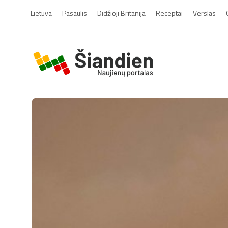
Lietuva
Pasaulis
Didžioji Britanija
Receptai
Verslas
S
i
a
n
d
i
e