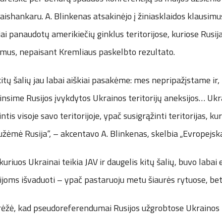
hankaru. A. Blinkenas atsakinėjo į žiniasklaidos klausimus,
ai panaudotų amerikiečių ginklus teritorijose, kuriose Rusij
us, nepaisant Kremliaus paskelbto rezultato.
kitų šalių jau labai aiškiai pasakėme: mes nepripažįstame ir,
nsime Rusijos įvykdytos Ukrainos teritorijų aneksijos… Ukr
intis visoje savo teritorijoje, ypač susigrąžinti teritorijas, ku
 užėmė Rusija“, – akcentavo A. Blinkenas, skelbia „Evropejsk
 kuriuos Ukrainai teikia JAV ir daugelis kitų šalių, buvo labai 
ijoms išvaduoti – ypač pastaruoju metu šiaurės rytuose, bet 
rėžė, kad pseudoreferendumai Rusijos užgrobtose Ukrainos t