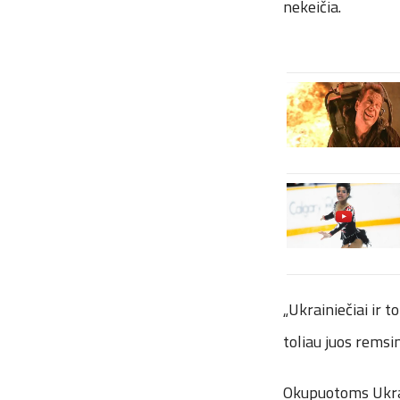
nekeičia.
„Ukrainiečiai ir t
toliau juos remsi
Okupuotoms Ukrai