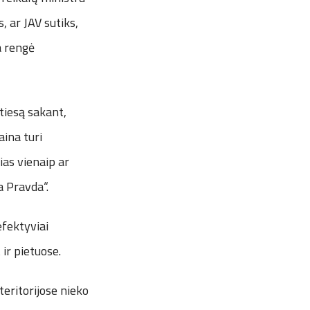
 ar JAV sutiks,
a rengė
 tiesą sakant,
aina turi
rias vienaip ar
a Pravda“.
efektyviai
ir pietuose.
eritorijose nieko