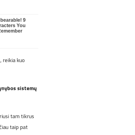
, reikia kuo
gynybos sistemų
iusi tam tikrus
čiau taip pat