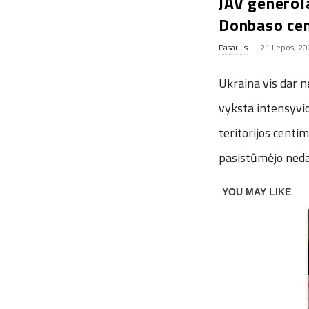
JAV generola
Donbaso ce
Pasaulis
21 liepos, 2
Ukraina vis dar n
vyksta intensyvio
teritorijos centi
pasistūmėjo neda