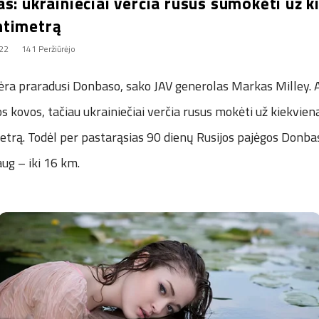
s: ukrainiečiai verčia rusus sumokėti už k
ntimetrą
022
141 Peržiūrėjo
ėra praradusi Donbaso, sako JAV generolas Markas Milley. A
s kovos, tačiau ukrainiečiai verčia rusus mokėti už kiekvien
metrą. Todėl per pastarąsias 90 dienų Rusijos pajėgos Donba
ug – iki 16 km.