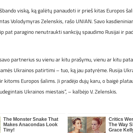
išbando viską, ką galėtų panaudoti ir prieš kitas Europos šal
ntas Volodymyras Zelenskis, rašo UNIAN. Savo kasdieniniam
taip pat paragino nenutraukti sankcijų spaudimo Rusijai ir pa
 savo partnerius su vienu ar kitu prašymu, vienu ar kitu pat
iamės Ukrainos patirtimi – tuo, ką jau patyrėme. Rusija Ukr
 ir kitoms Europos šalims. Ji pradėjo dujų karu, o baigė plata
sudegintais Ukrainos miestais“, – kalbėjo V. Zelenskis.