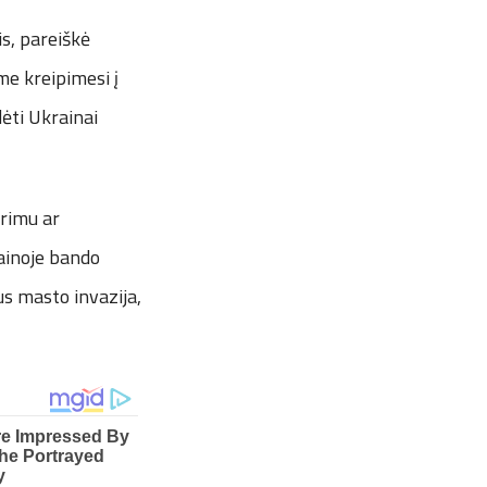
is, pareiškė
e kreipimesi į
dėti Ukrainai
arimu ar
ainoje bando
us masto invazija,