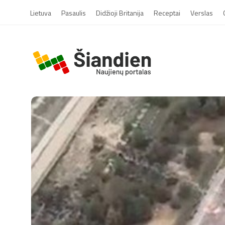
Lietuva
Pasaulis
Didžioji Britanija
Receptai
Verslas
S
i
a
n
d
i
e