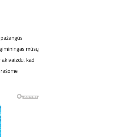
č pažangūs
k giminingas mūsų
 akivaizdu, kad
 prašome