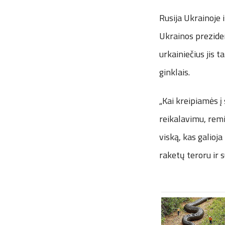
Rusija Ukrainoje 
Ukrainos prezide
urkainiečius jis 
ginklais.
„Kai kreipiamės į
reikalavimu, rem
viską, kas galioja
raketų teroru ir 