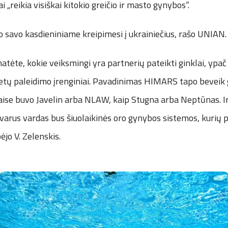
i „reikia visiškai kitokio greičio ir masto gynybos“.
ėjo savo kasdieniniame kreipimesi į ukrainiečius, rašo UNIAN.
matėte, kokie veiksmingi yra partnerių pateikti ginklai, ypa
ketų paleidimo įrenginiai. Pavadinimas HIMARS tapo bevei
aise buvo Javelin arba NLAW, kaip Stugna arba Neptūnas. Ir
svarus vardas bus šiuolaikinės oro gynybos sistemos, kurių
ėjo V. Zelenskis.