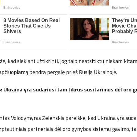
žė, kad siekiant užtikrinti, jog taip neatsitiktų niekam kitam
 apčiuopiamą bendrą pergalę prieš Rusiją Ukrainoje.
: Ukraina yra sudariusi tam tikrus susitarimus dėl oro 
ntas Volodymyras Zelenskis pareiškė, kad Ukraina yra sudar
rptautiniais partneriais dėl oro gynybos sistemų gavimo, ta