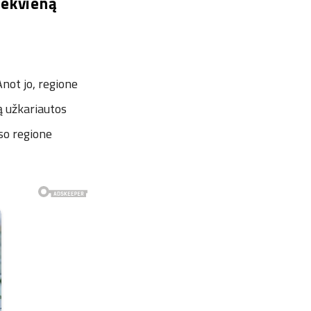
iekvieną
not jo, regione
ą užkariautos
so regione