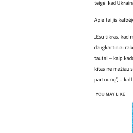
teigė, kad Ukraina
Apie tai jis kalb
„Esu tikras, kad 
daugkartiniai ra
tautai – kaip kad
kitas ne mažiau 
partnerių“, – kalb