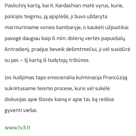
Paskutinį kartą, kai K. Kardashian matė vyrus, kurie,
policijos teigimu, ją apiplėšė, ji buvo uždaryta
marmuriniame vonios kambaryje, o kaukėti užpuolikai
pavogė daugiau kaip 6 mln. dolerių vertės papuošalų.
Antradienį, praėjus beveik dešimtmečiui, ji vėl susidūrė
su jais – šį kartą iš liudytojų tribūnos.
Jos liudijimas tapo emocionalia kulminacija Prancūziją
sukrėtusiame teismo procese, kuris vėl sukėlė
diskusijas apie šlovės kainą ir apie tai, ką reiškia
gyventi viešai.
www.tv3.lt