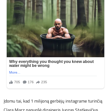
Įdomu tai, kad 1 milijoną gerbėjų instagrame turinčią
Clarą Marz papuošė dizaineris Juozas Statkevičius.