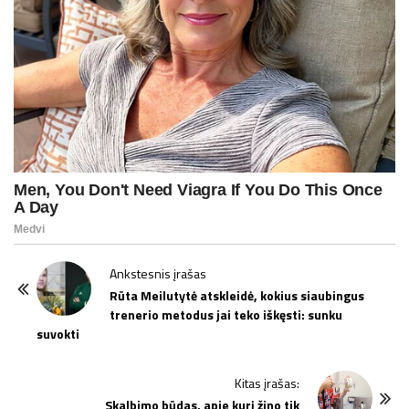
P
Ankstesnis įrašas
o
Rūta Meilutytė atskleidė, kokius siaubingus
trenerio metodus jai teko iškęsti: sunku
s
suvokti
t
N
Kitas įrašas:
a
Skalbimo būdas, apie kurį žino tik