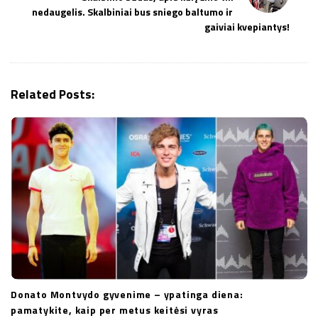
v
nedaugelis. Skalbiniai bus sniego baltumo ir
i
gaiviai kvepiantys!
g
a
t
Related Posts:
i
o
n
Donato Montvydo gyvenime – ypatinga diena:
pamatykite, kaip per metus keitėsi vyras