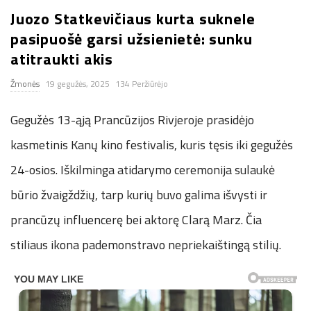
Juozo Statkevičiaus kurta suknele
n
pasipuošė garsi užsienietė: sunku
.
atitraukti akis
Žmonės
19 gegužės, 2025
134 Peržiūrėjo
n
Gegužės 13-ąją Prancūzijos Rivjeroje prasidėjo
e
kasmetinis Kanų kino festivalis, kuris tęsis iki gegužės
t
24-osios. Iškilminga atidarymo ceremonija sulaukė
būrio žvaigždžių, tarp kurių buvo galima išvysti ir
prancūzų influencerę bei aktorę Clarą Marz. Čia
stiliaus ikona pademonstravo nepriekaištingą stilių.