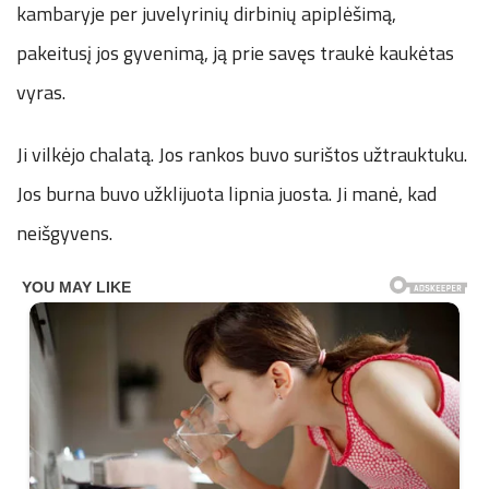
kambaryje per juvelyrinių dirbinių apiplėšimą,
pakeitusį jos gyvenimą, ją prie savęs traukė kaukėtas
vyras.
Ji vilkėjo chalatą. Jos rankos buvo surištos užtrauktuku.
Jos burna buvo užklijuota lipnia juosta. Ji manė, kad
neišgyvens.