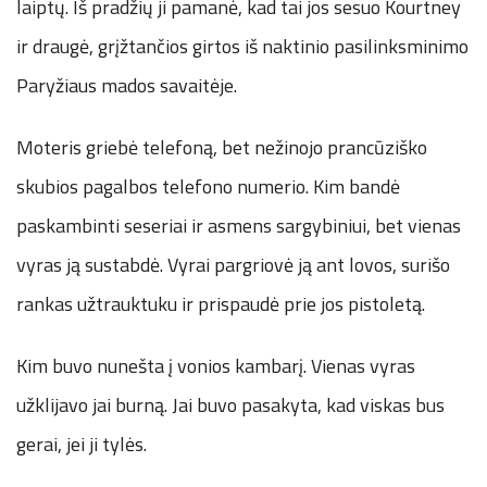
laiptų. Iš pradžių ji pamanė, kad tai jos sesuo Kourtney
ir draugė, grįžtančios girtos iš naktinio pasilinksminimo
Paryžiaus mados savaitėje.
Moteris griebė telefoną, bet nežinojo prancūziško
skubios pagalbos telefono numerio. Kim bandė
paskambinti seseriai ir asmens sargybiniui, bet vienas
vyras ją sustabdė. Vyrai pargriovė ją ant lovos, surišo
rankas užtrauktuku ir prispaudė prie jos pistoletą.
Kim buvo nunešta į vonios kambarį. Vienas vyras
užklijavo jai burną. Jai buvo pasakyta, kad viskas bus
gerai, jei ji tylės.