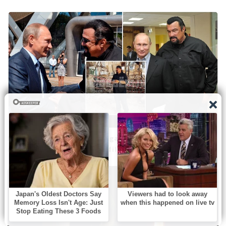
Putino bičiulis Stevenas Seagalas peržengė visas ribas:
ruošiasi kurti propagandinį filmą