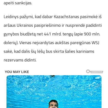
apeiti sankcijas.
Leidinys pažymi, kad dabar Kazachstanas pasimokė iš
aršaus Ukrainos pasipriešinimo ir nusprendė padidinti
gynybos biudžetą net 441 mlrd. tengų (apie 900 mln.
dolerių). Vienas neįvardytas aukštas pareigūnas WSJ
sakė, kad dalis šių lėšų bus skirta šalies kariniams
rezervams didinti.