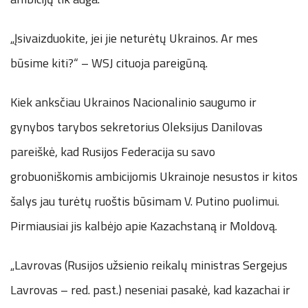
„Įsivaizduokite, jei jie neturėtų Ukrainos. Ar mes
būsime kiti?“ – WSJ cituoja pareigūną.
Kiek anksčiau Ukrainos Nacionalinio saugumo ir
gynybos tarybos sekretorius Oleksijus Danilovas
pareiškė, kad Rusijos Federacija su savo
grobuoniškomis ambicijomis Ukrainoje nesustos ir kitos
šalys jau turėtų ruoštis būsimam V. Putino puolimui.
Pirmiausiai jis kalbėjo apie Kazachstaną ir Moldovą.
„Lavrovas (Rusijos užsienio reikalų ministras Sergejus
Lavrovas – red. past.) neseniai pasakė, kad kazachai ir