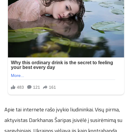
Apie tai internete rašo įvykio liudininkai. Visų pirma,
aktyvistas Darkhanas Šaripas įsivėlė į susirėmimą su
sargybiniais. Ukrainos vėliavą jis kaip kontrabandą