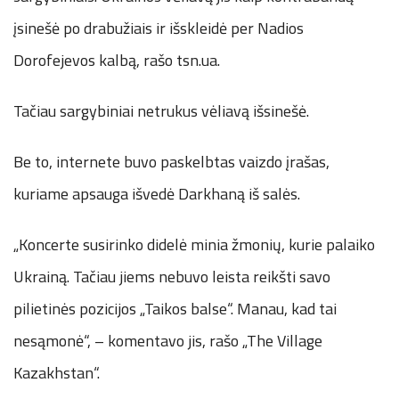
įsinešė po drabužiais ir išskleidė per Nadios
Dorofejevos kalbą, rašo tsn.ua.
Tačiau sargybiniai netrukus vėliavą išsinešė.
Be to, internete buvo paskelbtas vaizdo įrašas,
kuriame apsauga išvedė Darkhaną iš salės.
„Koncerte susirinko didelė minia žmonių, kurie palaiko
Ukrainą. Tačiau jiems nebuvo leista reikšti savo
pilietinės pozicijos „Taikos balse“. Manau, kad tai
nesąmonė“, – komentavo jis, rašo „The Village
Kazakhstan“.