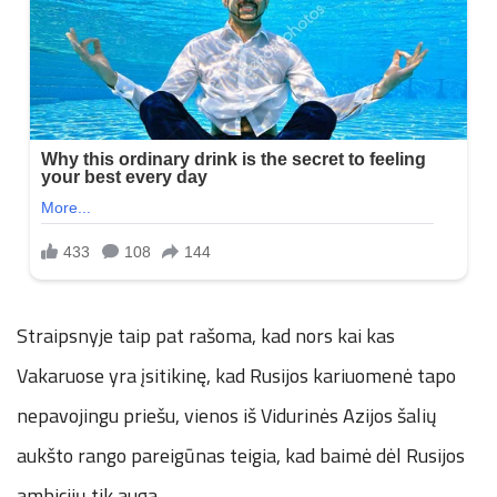
Straipsnyje taip pat rašoma, kad nors kai kas
Vakaruose yra įsitikinę, kad Rusijos kariuomenė tapo
nepavojingu priešu, vienos iš Vidurinės Azijos šalių
aukšto rango pareigūnas teigia, kad baimė dėl Rusijos
ambicijų tik auga.