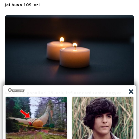
jai buvo 109-eri
Netektis: populiari 25-erių influencerė rasta negyva