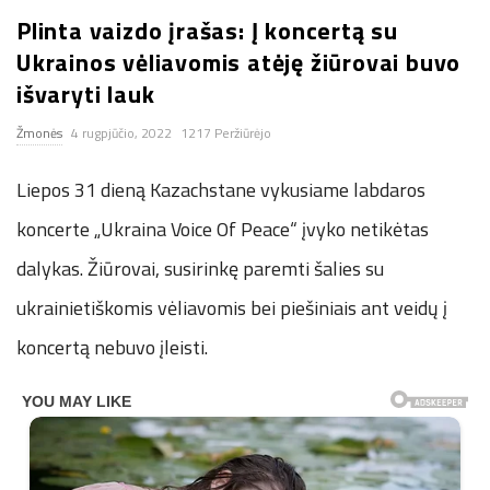
Plinta vaizdo įrašas: Į koncertą su
n
Ukrainos vėliavomis atėję žiūrovai buvo
.
išvaryti lauk
Žmonės
4 rugpjūčio, 2022
1217 Peržiūrėjo
n
Liepos 31 dieną Kazachstane vykusiame labdaros
e
koncerte „Ukraina Voice Of Peace“ įvyko netikėtas
t
dalykas. Žiūrovai, susirinkę paremti šalies su
ukrainietiškomis vėliavomis bei piešiniais ant veidų į
koncertą nebuvo įleisti.