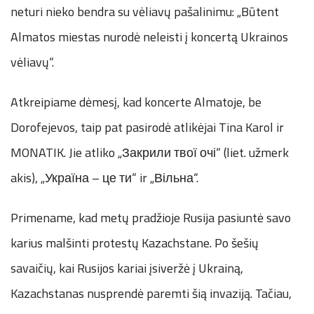
neturi nieko bendra su vėliavų pašalinimu: „Būtent
Almatos miestas nurodė neleisti į koncertą Ukrainos
vėliavų“.
Atkreipiame dėmesį, kad koncerte Almatoje, be
Dorofejevos, taip pat pasirodė atlikėjai Tina Karol ir
MONATIK. Jie atliko „Закрили твої очі“ (liet. užmerk
akis), „Україна – це ти“ ir „Вільна“.
Primename, kad metų pradžioje Rusija pasiuntė savo
karius malšinti protestų Kazachstane. Po šešių
savaičių, kai Rusijos kariai įsiveržė į Ukrainą,
Kazachstanas nusprendė paremti šią invaziją. Tačiau,