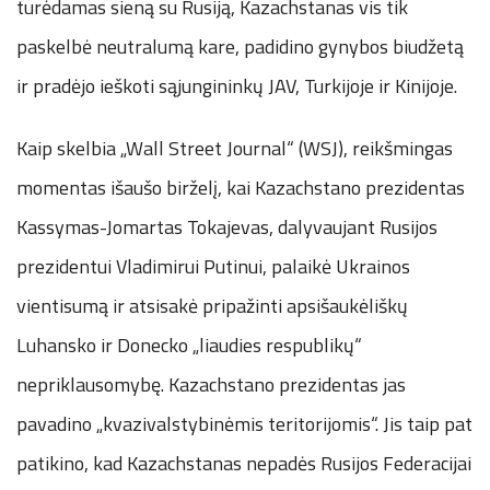
turėdamas sieną su Rusiją, Kazachstanas vis tik
paskelbė neutralumą kare, padidino gynybos biudžetą
ir pradėjo ieškoti sąjungininkų JAV, Turkijoje ir Kinijoje.
Kaip skelbia „Wall Street Journal“ (WSJ), reikšmingas
momentas išaušo birželį, kai Kazachstano prezidentas
Kassymas-Jomartas Tokajevas, dalyvaujant Rusijos
prezidentui Vladimirui Putinui, palaikė Ukrainos
vientisumą ir atsisakė pripažinti apsišaukėliškų
Luhansko ir Donecko „liaudies respublikų“
nepriklausomybę. Kazachstano prezidentas jas
pavadino „kvazivalstybinėmis teritorijomis“. Jis taip pat
patikino, kad Kazachstanas nepadės Rusijos Federacijai