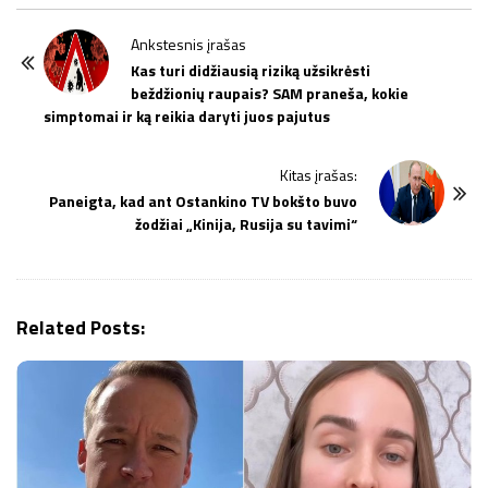
P
Ankstesnis įrašas
o
Kas turi didžiausią riziką užsikrėsti
beždžionių raupais? SAM praneša, kokie
s
simptomai ir ką reikia daryti juos pajutus
t
N
Kitas įrašas:
a
Paneigta, kad ant Ostankino TV bokšto buvo
v
žodžiai „Kinija, Rusija su tavimi“
i
g
a
Related Posts:
t
i
o
n