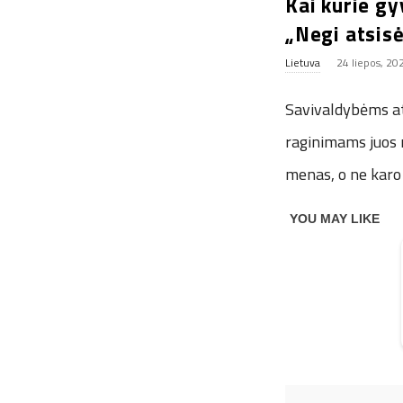
Kai kurie gy
„Negi atsisė
Lietuva
24 liepos, 20
Savivaldybėms at
raginimams juos n
menas, o ne karo 