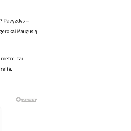
šų? Pavyzdys –
gerokai išaugusią
 metre, tai
raitė.