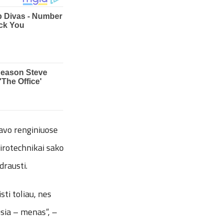
savo renginiuose
pirotechnikai sako
drausti.
sti toliau, nes
usia – menas“, –