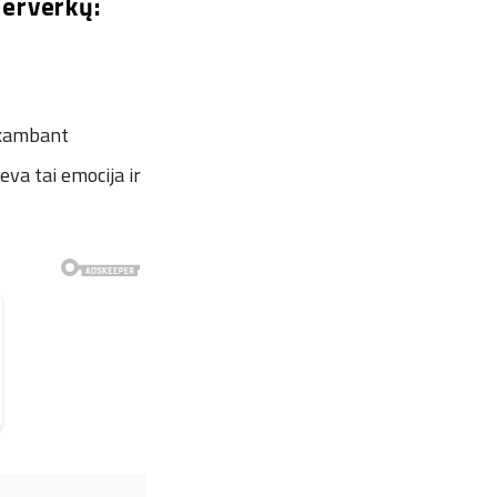
jerverkų:
skambant
eva tai emocija ir