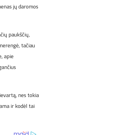
r menas jų daromos
nčių paukščių,
 nerengė, tačiau
, apie
gančius
rievartą, nes tokia
ama ir kodėl tai