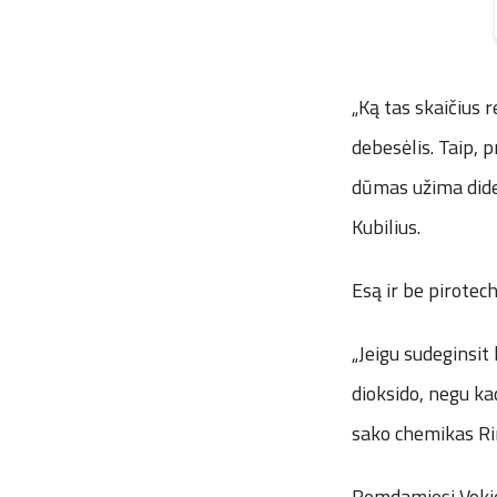
„Ką tas skaičius 
debesėlis. Taip, p
dūmas užima dides
Kubilius.
Esą ir be pirotec
„Jeigu sudeginsi
dioksido, negu ka
sako chemikas Ri
Remdamiesi Vokiet