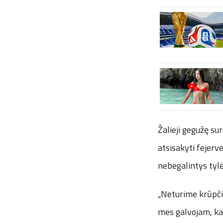
Žalieji gegužę s
atsisakyti fejerve
nebegalintys tylėt
„Neturime krūpčiot
mes galvojam, kad