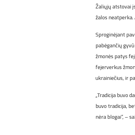
Žaliųjų atstovai 
žalos neatperka. 
Sproginėjant pavi
pabėgančių gyvūnų
žmonės patys feje
fejerverkus žmon
ukrainiečius, ir p
„Tradicija buvo da
buvo tradicija, b
nėra blogai“, – s