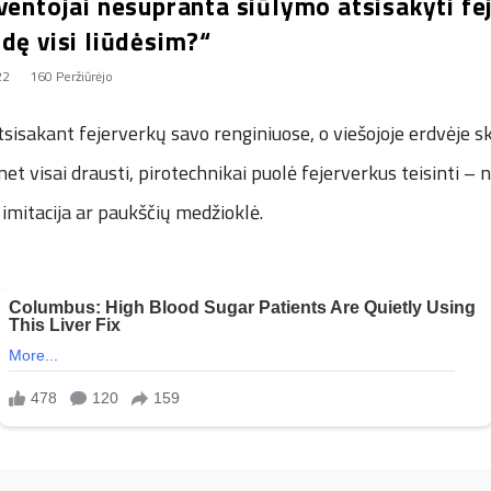
ventojai nesupranta siūlymo atsisakyti fe
dę visi liūdėsim?“
22
160 Peržiūrėjo
sisakant fejerverkų savo renginiuose, o viešojoje erdvėje 
et visai drausti, pirotechnikai puolė fejerverkus teisinti – n
imitacija ar paukščių medžioklė.