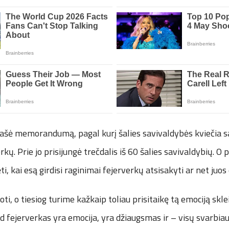
urašė memorandumą, pagal kurį šalies savivaldybės kviečia 
rkų. Prie jo prisijungė trečdalis iš 60 šalies savivaldybių. O 
i, kai esą girdisi raginimai fejerverkų atsisakyti ar net juos 
i, o tiesiog turime kažkaip toliau prisitaikę tą emociją sklei
 fejerverkas yra emocija, yra džiaugsmas ir – visų svarbia