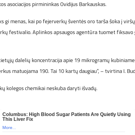
kos asociacijos pirmininkas Ovidijus Barkauskas.
koks gi menas, kai po fejerverkų šventės oro tarša šoka į vir
erkų festivalio. Aplinkos apsaugos agentūra tuomet fiksavo 
kietųjų dalelių koncentracija apie 19 mikrogramų kubiniame
erkus matuojama 190. Tai 10 kartų daugiau“, – tvirtina I. Bud
kų kolegos chemikai neskuba daryti išvadų.