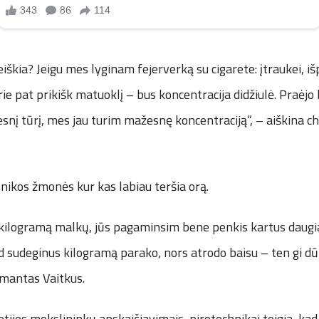
reiškia? Jeigu mes lyginam fejerverką su cigarete: įtraukei, i
rie pat prikišk matuoklį – bus koncentracija didžiulė. Praėjo 
nį tūrį, mes jau turim mažesnę koncentraciją“, – aiškina c
hnikos žmonės kur kas labiau teršia orą.
t kilogramą malkų, jūs pagaminsim bene penkis kartus daugi
d sudeginus kilogramą parako, nors atrodo baisu – ten gi dū
mantas Vaitkus.
ijos mokslininkų apskaičiavimais, pirotechnikai teigia, kad 