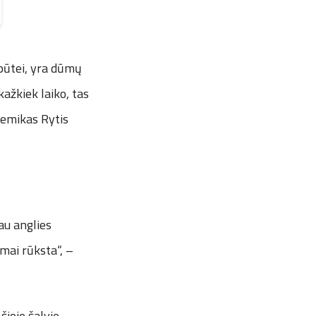
špūtei, yra dūmų
kažkiek laiko, tas
hemikas Rytis
au anglies
mai rūksta“, –
šioje šalyje