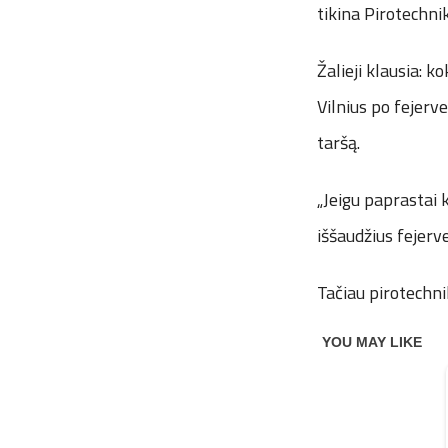
tikina Pirotechni
Žalieji klausia: 
Vilnius po fejerv
taršą.
„Jeigu paprastai 
iššaudžius fejerv
Tačiau pirotechni