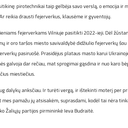
įsitikinę: pirotechnikai taip gelbėja savo verslą, o emocija i
Ar reikia drausti fejerverkus, klausėme ir gyventojų.
eniams fejerverkams Vilniuje pasitikti 2022-ieji. Dėl žūsta
 ir oro taršos miesto savivaldybė didžiulio fejerverkų šou
rverkų pasiruošė. Prasidėjus plataus masto karui Ukrainoje
ės galvoja dar rečiau, mat sprogimai gąsdina ir nuo karo bė
ačius miestiečius.
ug dalykų anksčiau. Ir turėti vergą, ir ištekinti moterį per p
et mes pamažu jų atsisakėm, suprasdami, kodėl tai nėra tink
ako Žaliųjų partijos pirmininkė Ieva Budraitė.