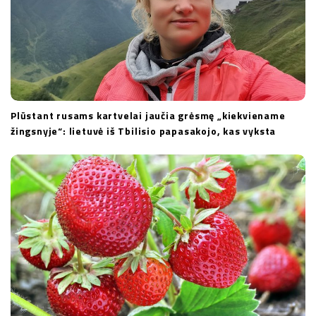
Plūstant rusams kartvelai jaučia grėsmę „kiekviename
žingsnyje“: lietuvė iš Tbilisio papasakojo, kas vyksta