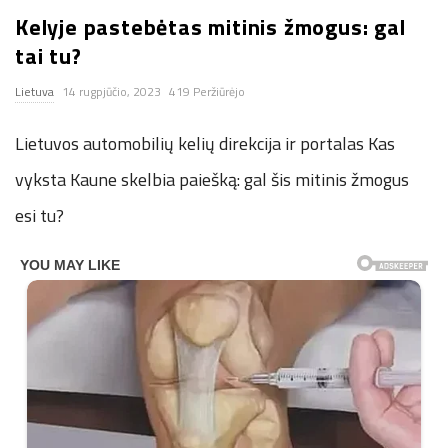
Kelyje pastebėtas mitinis žmogus: gal
n
tai tu?
.
Lietuva
14 rugpjūčio, 2023
419 Peržiūrėjo
n
Lietuvos automobilių kelių direkcija ir portalas Kas
e
vyksta Kaune skelbia paiešką: gal šis mitinis žmogus
esi tu?
t