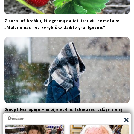
7 eurai už braškių kilogramą daliai lietuvių nė motais:
„Malonumas nuo kokybiško daikto yra ilgesnis“
Sinoptikai įspėja – artėja audra, labiausiai talžys vieną
regioną