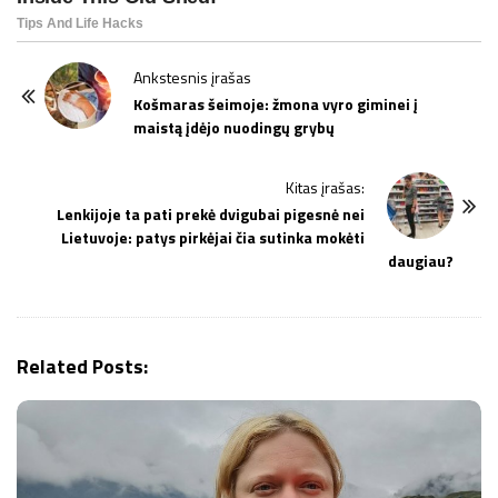
P
Ankstesnis įrašas
o
Košmaras šeimoje: žmona vyro giminei į
maistą įdėjo nuodingų grybų
s
t
Kitas įrašas:
N
Lenkijoje ta pati prekė dvigubai pigesnė nei
a
Lietuvoje: patys pirkėjai čia sutinka mokėti
v
daugiau?
i
g
a
Related Posts:
t
i
o
n