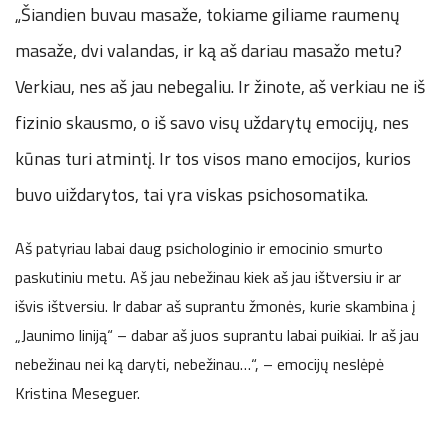
„Šiandien buvau masaže, tokiame giliame raumenų
masaže, dvi valandas, ir ką aš dariau masažo metu?
Verkiau, nes aš jau nebegaliu. Ir žinote, aš verkiau ne iš
fizinio skausmo, o iš savo visų uždarytų emocijų, nes
kūnas turi atmintį. Ir tos visos mano emocijos, kurios
buvo uiždarytos, tai yra viskas psichosomatika.
Aš patyriau labai daug psichologinio ir emocinio smurto
paskutiniu metu. Aš jau nebežinau kiek aš jau ištversiu ir ar
išvis ištversiu. Ir dabar aš suprantu žmonės, kurie skambina į
„Jaunimo liniją“ – dabar aš juos suprantu labai puikiai. Ir aš jau
nebežinau nei ką daryti, nebežinau…“, – emocijų neslėpė
Kristina Meseguer.