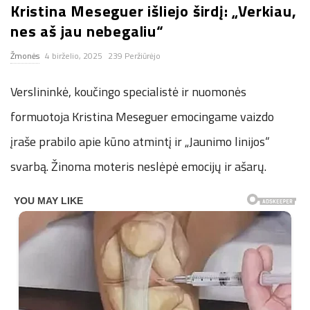
Kristina Meseguer išliejo širdį: „Verkiau,
n
nes aš jau nebegaliu“
.
Žmonės
4 birželio, 2025
239 Peržiūrėjo
n
Verslininkė, koučingo specialistė ir nuomonės
formuotoja Kristina Meseguer emocingame vaizdo
e
įraše prabilo apie kūno atmintį ir „Jaunimo linijos“
t
svarbą. Žinoma moteris neslėpė emocijų ir ašarų.