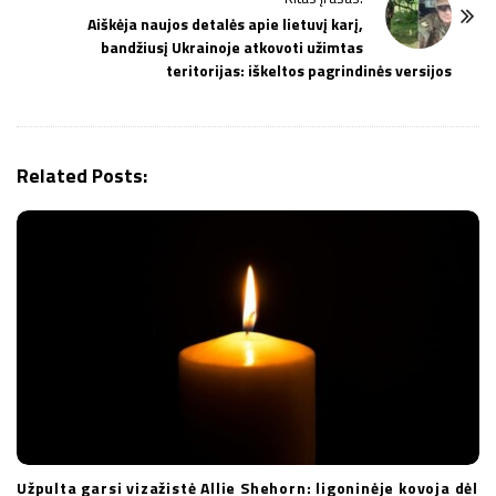
N
Aiškėja naujos detalės apie lietuvį karį,
a
bandžiusį Ukrainoje atkovoti užimtas
v
teritorijas: iškeltos pagrindinės versijos
i
g
a
Related Posts:
t
i
o
n
Užpulta garsi vizažistė Allie Shehorn: ligoninėje kovoja dėl