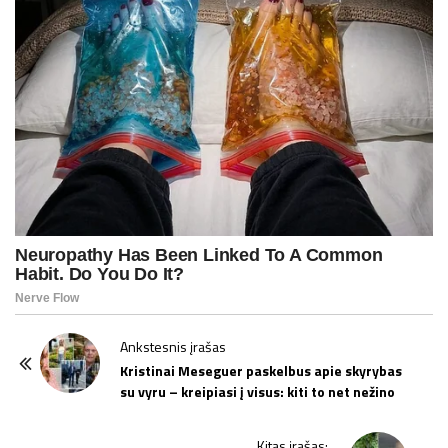
P
Ankstesnis įrašas
o
Kristinai Meseguer paskelbus apie skyrybas
su vyru – kreipiasi į visus: kiti to net nežino
s
t
Kitas įrašas: