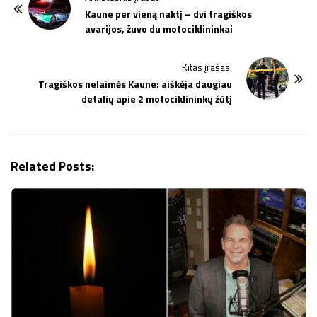
o
Kaune per vieną naktį – dvi tragiškos
avarijos, žuvo du motociklininkai
s
t
Kitas įrašas:
N
Tragiškos nelaimės Kaune: aiškėja daugiau
a
detalių apie 2 motociklininkų žūtį
v
i
g
Related Posts:
a
t
i
o
n