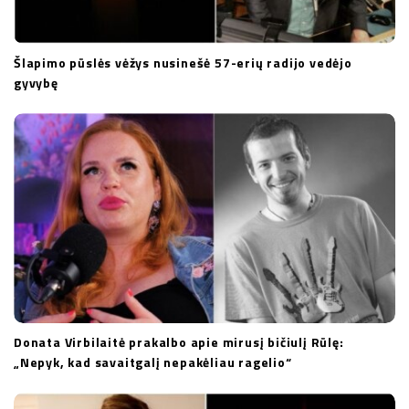
Šlapimo pūslės vėžys nusinešė 57-erių radijo vedėjo
gyvybę
Donata Virbilaitė prakalbo apie mirusį bičiulį Rūlę:
„Nepyk, kad savaitgalį nepakėliau ragelio“