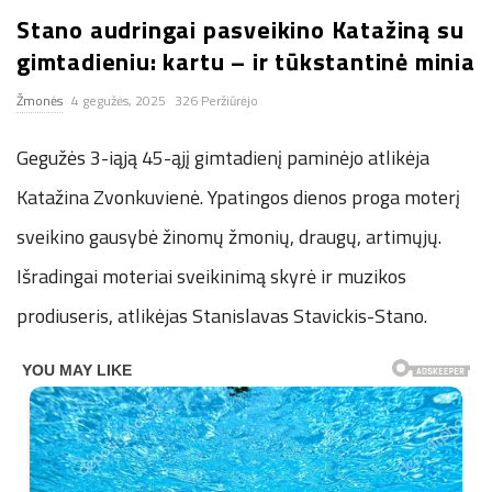
Stano audringai pasveikino Katažiną su
n
gimtadieniu: kartu – ir tūkstantinė minia
.
Žmonės
4 gegužės, 2025
326 Peržiūrėjo
n
Gegužės 3-iąją 45-ąjį gimtadienį paminėjo atlikėja
e
Katažina Zvonkuvienė. Ypatingos dienos proga moterį
sveikino gausybė žinomų žmonių, draugų, artimųjų.
t
Išradingai moteriai sveikinimą skyrė ir muzikos
prodiuseris, atlikėjas Stanislavas Stavickis-Stano.