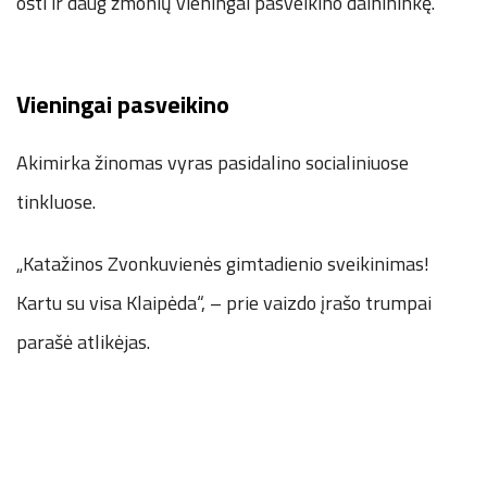
ošti ir daug žmonių vieningai pasveikino dainininkę.
Vieningai pasveikino
Akimirka žinomas vyras pasidalino socialiniuose
tinkluose.
„Katažinos Zvonkuvienės gimtadienio sveikinimas!
Kartu su visa Klaipėda“, – prie vaizdo įrašo trumpai
parašė atlikėjas.