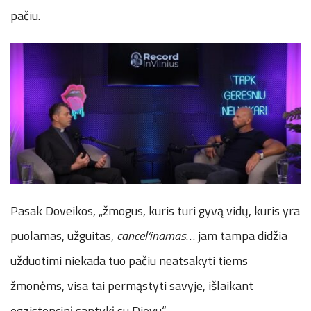
pačiu.
Pasak Doveikos, „žmogus, kuris turi gyvą vidų, kuris yra
puolamas, užguitas,
cancel‘inamas
… jam tampa didžia
užduotimi niekada tuo pačiu neatsakyti tiems
žmonėms, visa tai permąstyti savyje, išlaikant
egzistencinį santykį su Dievu“.