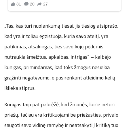
„Tas, kas turi nuolankumą tiesai, jis tiesiog atsiprašo,
kad yra ir toliau egzistuoja, kuria savo ateitį, yra
patikimas, atsakingas, ties savo kojų pėdomis
nutraukia šmeižtus, apkalbas, intrigas“, – kalbėjo
kunigas, primindamas, kad toks žmogus nesiekia
grąžinti negatyvumo, o pasirenkant atleidimo kelią
išlieka stiprus.
Kunigas taip pat pabrėžė, kad žmonės, kurie neturi
priešų, tačiau yra kritikuojami be priežasties, privalo
saugoti savo vidinę ramybę ir neatsakyti į kritiką tuo