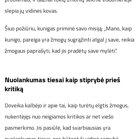
slepia jų vidines kovas.
Šiuo požiūriu, kunigas priminė savo misiją: „Mano, kaip
kunigo, pareiga yra žmogų sugrąžinti atgal į save, reikia
žmogaus paprašyti, kad jis pradėtų save mylėti“.
Nuolankumas tiesai kaip stiprybė prieš
kritiką
Doveika kalbėjo ir apie tai, kaip turėtų elgtis žmogus,
nukentėjęs nuo neigiamos kritikos ar net viešo
pasmerkimo. Jis pasiūlė, kad svarbiausias yra
nuolankumas tiesai, nes būtent ši vidinė ramybė