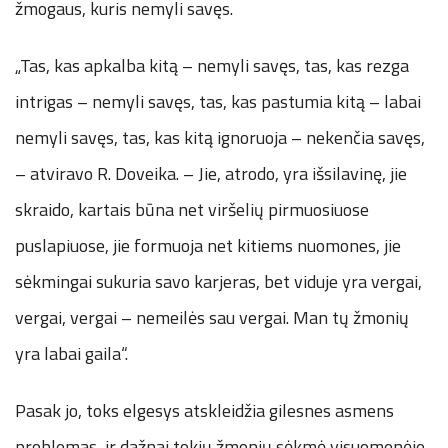
žmogaus, kuris nemyli savęs.
„Tas, kas apkalba kitą – nemyli savęs, tas, kas rezga
intrigas – nemyli savęs, tas, kas pastumia kitą – labai
nemyli savęs, tas, kas kitą ignoruoja – nekenčia savęs,
– atviravo R. Doveika. – Jie, atrodo, yra išsilavinę, jie
skraido, kartais būna net viršelių pirmuosiuose
puslapiuose, jie formuoja net kitiems nuomones, jie
sėkmingai sukuria savo karjeras, bet viduje yra vergai,
vergai, vergai – nemeilės sau vergai. Man tų žmonių
yra labai gaila“.
Pasak jo, toks elgesys atskleidžia gilesnes asmens
problemas, ir dažnai tokių žmonių sėkmė visuomenėje