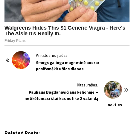
P
Ankstesnis įrašas
o
Smogs galinga magnetinė audra:
pasižymėkite šias dienas
s
t
Kitas įrašas:
N
Pauliaus Bagdanavičiaus kelionėje –
a
netikėtumas: štai kas nutiko 2 valandą
v
nakties
i
g
a
Related Posts: