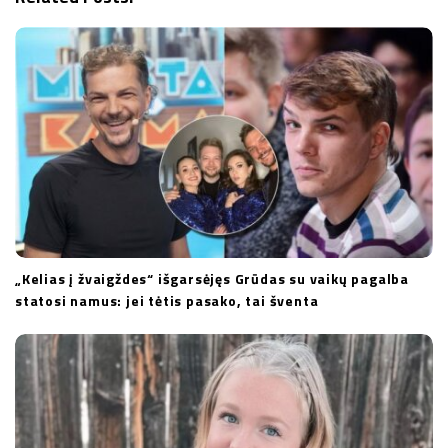
t
i
o
n
„Kelias į žvaigždes“ išgarsėjęs Grūdas su vaikų pagalba
statosi namus: jei tėtis pasako, tai šventa