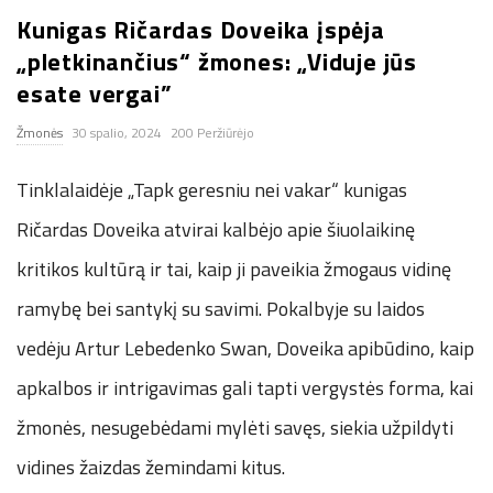
Kunigas Ričardas Doveika įspėja
n
„pletkinančius“ žmones: „Viduje jūs
.
esate vergai”
Žmonės
30 spalio, 2024
200 Peržiūrėjo
n
Tinklalaidėje „Tapk geresniu nei vakar“ kunigas
e
Ričardas Doveika atvirai kalbėjo apie šiuolaikinę
t
kritikos kultūrą ir tai, kaip ji paveikia žmogaus vidinę
ramybę bei santykį su savimi. Pokalbyje su laidos
vedėju Artur Lebedenko Swan, Doveika apibūdino, kaip
apkalbos ir intrigavimas gali tapti vergystės forma, kai
žmonės, nesugebėdami mylėti savęs, siekia užpildyti
vidines žaizdas žemindami kitus.