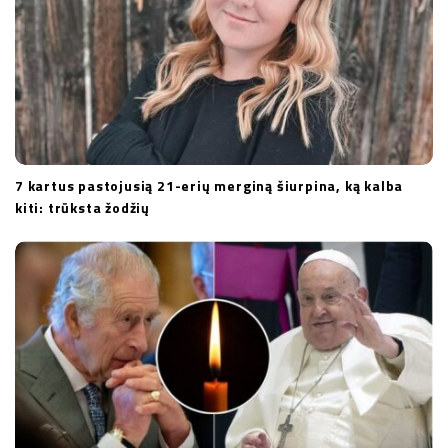
7 kartus pastojusią 21-erių merginą šiurpina, ką kalba
kiti: trūksta žodžių