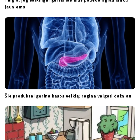
jauniems
Šie produktai gerina kasos veiklą: ragina valgyti dažniau