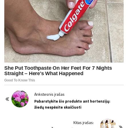
P
Ankstesnis įrašas
o
Pabarstykite šio produkto ant hortenzijų:
žiedų nespėsite skaičiuoti
s
t
Kitas įrašas:
N