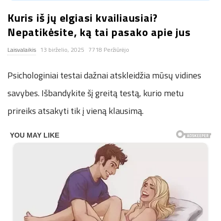
n
Kuris iš jų elgiasi kvailiausiai?
Nepatikėsite, ką tai pasako apie jus
.
Laisvalaikis
13 birželio, 2025
7718 Peržiūrėjo
n
Psichologiniai testai dažnai atskleidžia mūsų vidines
e
savybes. Išbandykite šį greitą testą, kurio metu
prireiks atsakyti tik į vieną klausimą.
t