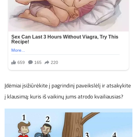
Įdėmiai įsižiūrėkite į pagrindinį paveikslėlį ir atsakykite
į klausimą: kuris iš vaikinų jums atrodo kvailiausias?