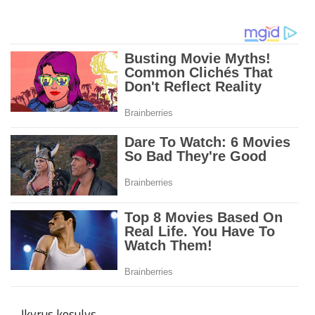
– Įkyrus kosulys