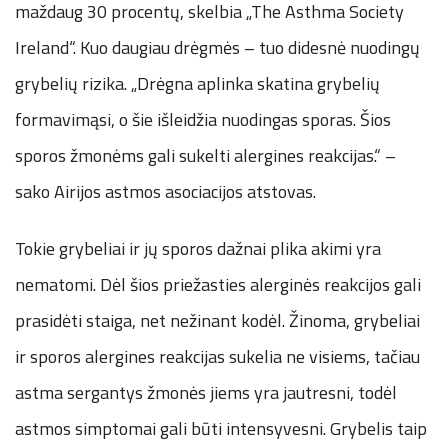
maždaug 30 procentų, skelbia „The Asthma Society
Ireland“. Kuo daugiau drėgmės – tuo didesnė nuodingų
grybelių rizika. „Drėgna aplinka skatina grybelių
formavimąsi, o šie išleidžia nuodingas sporas. Šios
sporos žmonėms gali sukelti alergines reakcijas.“ –
sako Airijos astmos asociacijos atstovas.
Tokie grybeliai ir jų sporos dažnai plika akimi yra
nematomi. Dėl šios priežasties alerginės reakcijos gali
prasidėti staiga, net nežinant kodėl. Žinoma, grybeliai
ir sporos alergines reakcijas sukelia ne visiems, tačiau
astma sergantys žmonės jiems yra jautresni, todėl
astmos simptomai gali būti intensyvesni. Grybelis taip