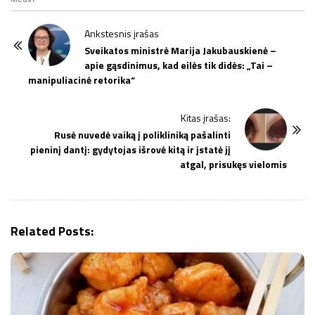
P
Ankstesnis įrašas
o
Sveikatos ministrė Marija Jakubauskienė –
apie gąsdinimus, kad eilės tik didės: „Tai –
s
manipuliacinė retorika“
t
N
Kitas įrašas:
a
Rusė nuvedė vaiką į polikliniką pašalinti
v
pieninį dantį: gydytojas išrovė kitą ir įstatė jį
i
atgal, prisukęs vielomis
g
a
t
Related Posts:
i
o
n