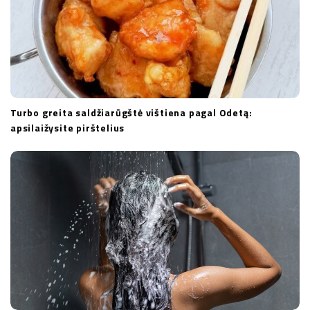
Turbo greita saldžiarūgštė vištiena pagal Odetą:
apsilaižysite pirštelius