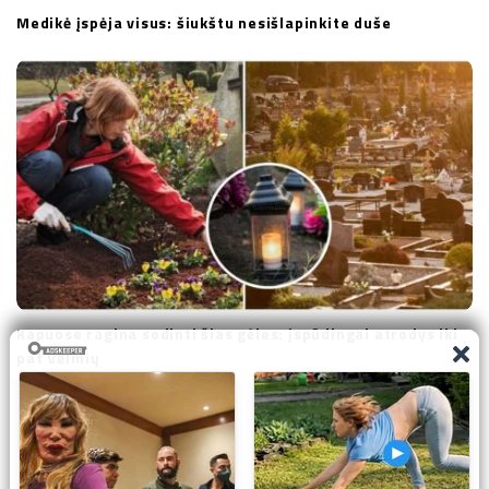
Medikė įspėja visus: šiukštu nesišlapinkite duše
Kapuose ragina sodinti šias gėles: įspūdingai atrodys iki
pat Vėlinių