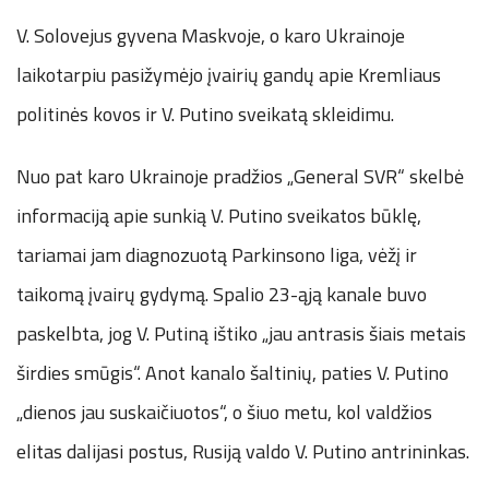
V. Solovejus gyvena Maskvoje, o karo Ukrainoje
laikotarpiu pasižymėjo įvairių gandų apie Kremliaus
politinės kovos ir V. Putino sveikatą skleidimu.
Nuo pat karo Ukrainoje pradžios „General SVR“ skelbė
informaciją apie sunkią V. Putino sveikatos būklę,
tariamai jam diagnozuotą Parkinsono liga, vėžį ir
taikomą įvairų gydymą. Spalio 23-ąją kanale buvo
paskelbta, jog V. Putiną ištiko „jau antrasis šiais metais
širdies smūgis“. Anot kanalo šaltinių, paties V. Putino
„dienos jau suskaičiuotos“, o šiuo metu, kol valdžios
elitas dalijasi postus, Rusiją valdo V. Putino antrininkas.