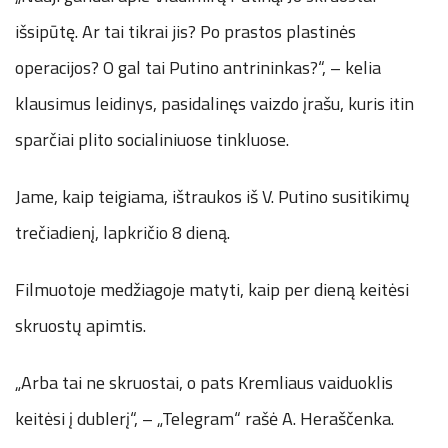
išsipūtę. Ar tai tikrai jis? Po prastos plastinės
operacijos? O gal tai Putino antrininkas?“, – kelia
klausimus leidinys, pasidalinęs vaizdo įrašu, kuris itin
sparčiai plito socialiniuose tinkluose.
Jame, kaip teigiama, ištraukos iš V. Putino susitikimų
trečiadienį, lapkričio 8 dieną.
Filmuotoje medžiagoje matyti, kaip per dieną keitėsi
skruostų apimtis.
„Arba tai ne skruostai, o pats Kremliaus vaiduoklis
keitėsi į dublerį“, – „Telegram“ rašė A. Heraščenka.