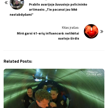
o
Prabilo avarijoje žuvusiojo policininko
artimasis: „Tie pacanai jau lėkė
s
nestabdydami“
t
N
Kitas įrašas:
a
Mirė garsi 41-erių influencerė: netikėtai
v
sustojo širdis
i
g
a
Related Posts:
t
i
o
n