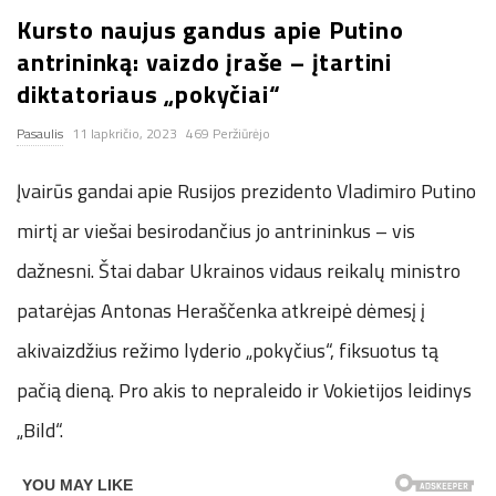
Kursto naujus gandus apie Putino
n
antrininką: vaizdo įraše – įtartini
.
diktatoriaus „pokyčiai“
Pasaulis
11 lapkričio, 2023
469 Peržiūrėjo
n
Įvairūs gandai apie Rusijos prezidento Vladimiro Putino
e
mirtį ar viešai besirodančius jo antrininkus – vis
t
dažnesni. Štai dabar Ukrainos vidaus reikalų ministro
patarėjas Antonas Heraščenka atkreipė dėmesį į
akivaizdžius režimo lyderio „pokyčius“, fiksuotus tą
pačią dieną. Pro akis to nepraleido ir Vokietijos leidinys
„Bild“.