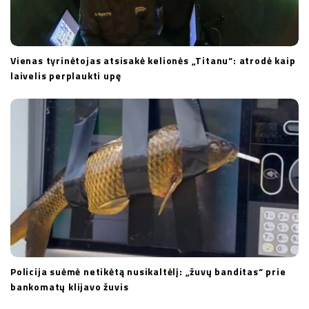
Vienas tyrinėtojas atsisakė kelionės „Titanu“: atrodė kaip
laivelis perplaukti upę
Policija suėmė netikėtą nusikaltėlį: „žuvų banditas“ prie
bankomatų klijavo žuvis