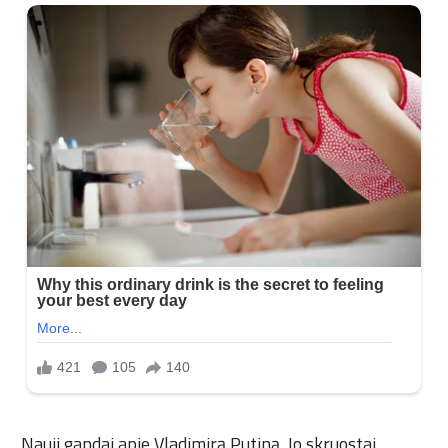
„Nauji gandai apie Vladimirą Putiną. Jo skruostai