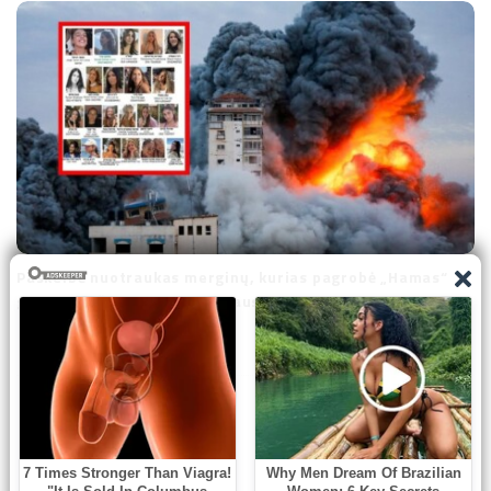
Paskelbė nuotraukas merginų, kurias pagrobė „Hamas“
grupuotė: šeimas drasko skausmas