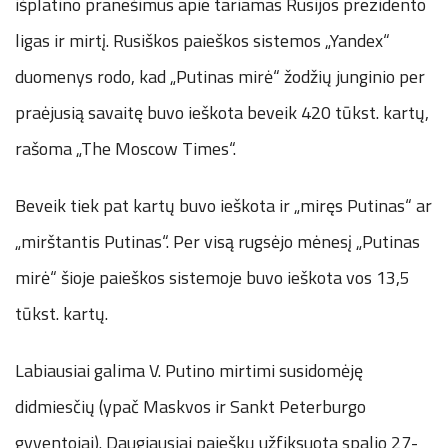
išplatino pranešimus apie tariamas Rusijos prezidento
ligas ir mirtį. Rusiškos paieškos sistemos „Yandex“
duomenys rodo, kad „Putinas mirė“ žodžių junginio per
praėjusią savaitę buvo ieškota beveik 420 tūkst. kartų,
rašoma „The Moscow Times“.
Beveik tiek pat kartų buvo ieškota ir „miręs Putinas“ ar
„mirštantis Putinas“. Per visą rugsėjo mėnesį „Putinas
mirė“ šioje paieškos sistemoje buvo ieškota vos 13,5
tūkst. kartų.
Labiausiai galima V. Putino mirtimi susidomėję
didmiesčių (ypač Maskvos ir Sankt Peterburgo
gyventojai). Daugiausiai paieškų užfiksuota spalio 27-