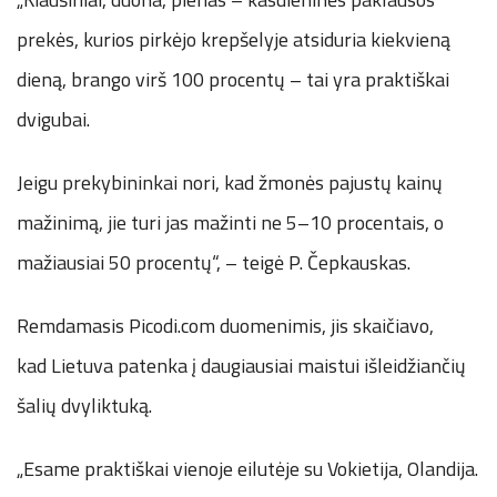
prekės, kurios pirkėjo krepšelyje atsiduria kiekvieną
dieną, brango virš 100 procentų – tai yra praktiškai
dvigubai.
Jeigu prekybininkai nori, kad žmonės pajustų kainų
mažinimą, jie turi jas mažinti ne 5–10 procentais, o
mažiausiai 50 procentų“, – teigė P. Čepkauskas.
Remdamasis
Picodi.com
duomenimis, jis skaičiavo,
kad Lietuva patenka į daugiausiai maistui išleidžiančių
šalių dvyliktuką.
„Esame praktiškai vienoje eilutėje su Vokietija, Olandija.