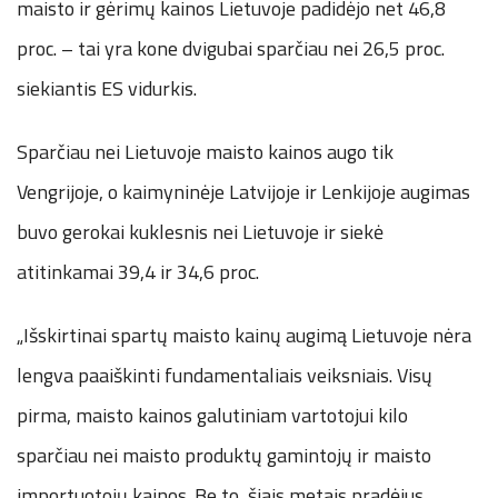
maisto ir gėrimų kainos Lietuvoje padidėjo net 46,8
proc. – tai yra kone dvigubai sparčiau nei 26,5 proc.
siekiantis ES vidurkis.
Sparčiau nei Lietuvoje maisto kainos augo tik
Vengrijoje, o kaimyninėje Latvijoje ir Lenkijoje augimas
buvo gerokai kuklesnis nei Lietuvoje ir siekė
atitinkamai 39,4 ir 34,6 proc.
„Išskirtinai spartų maisto kainų augimą Lietuvoje nėra
lengva paaiškinti fundamentaliais veiksniais. Visų
pirma, maisto kainos galutiniam vartotojui kilo
sparčiau nei maisto produktų gamintojų ir maisto
importuotojų kainos. Be to, šiais metais pradėjus