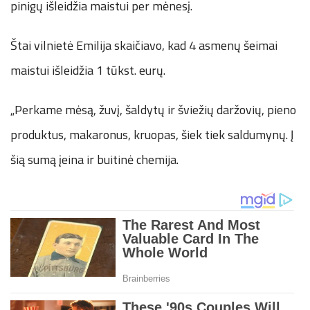
pinigų išleidžia maistui per mėnesį.
Štai vilnietė Emilija skaičiavo, kad 4 asmenų šeimai
maistui išleidžia 1 tūkst. eurų.
„Perkame mėsą, žuvį, šaldytų ir šviežių daržovių, pieno
produktus, makaronus, kruopas, šiek tiek saldumynų. Į
šią sumą įeina ir buitinė chemija.