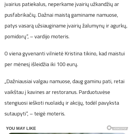
įvairius patiekalus, neperkame įvairių užkandžių ar
pusfabrikačių. Dažnai maistą gaminame namuose,
patys vasarą užsiauginame įvairių žalumynų ir agurkų,
pomidorų“, – vardijo moteris.
O viena gyvenanti vilnietė Kristina tikino, kad maistui
per mėnesį išleidžia iki 100 eurų.
„Dažniausiai valgau namuose, daug gaminu pati, retai
vaikštau į kavines ar restoranus. Parduotuvėse
stengiuosi ieškoti nuolaidų ir akcijų, todėl pavyksta
sutaupyti“, – teigė moteris.