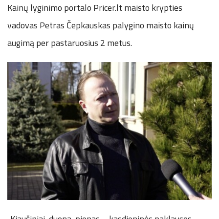
Kainų lyginimo portalo
Pricer.lt
maisto krypties
vadovas Petras Čepkauskas palygino maisto kainų
augimą per pastaruosius 2 metus.
„Kiaušiniai, duona, pienas – kasdieninės paklausos