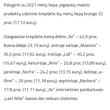
Palyginti su 2021 metų liepa, pigiausių maisto
produktų vidutinis krepšelis šių metų liepą brango 32
proc. (17,12 eurų).
Daugiausiai krepšelio kainą didino „Iki“ – 42,9 proc.
(kaina didėjo 23,13 eurų), antroje vietoje „Maxima“ –
35,5 proc. (17,02 eurų), trečioje „Lidl“ – 30,2 proc.
(15,67 eurų), ketvirtoje „Rimi“ – 25,8 proc. (13,89 eurų),
penktoje „Norfa“ – 24,2 proc. (13,15 eurų), šeštoje „e-
Rimi“ – 20 proc. (11,18 eurų), septintoje „Barbora“ –
17,8 proc. (11,11 eurų). „Iki“ internetinės parduotuvės
„Last Mile“ kainos dar nebuvo stebimos.