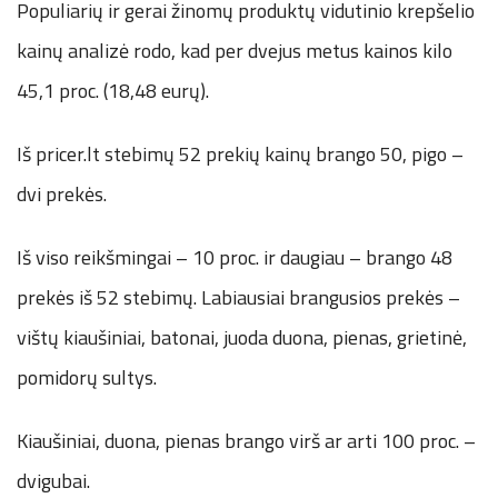
Populiarių ir gerai žinomų produktų vidutinio krepšelio
kainų analizė rodo, kad per dvejus metus kainos kilo
45,1 proc. (18,48 eurų).
Iš
pricer.lt
stebimų 52 prekių kainų brango 50, pigo –
dvi prekės.
Iš viso reikšmingai – 10 proc. ir daugiau – brango 48
prekės iš 52 stebimų. Labiausiai brangusios prekės –
vištų kiaušiniai, batonai, juoda duona, pienas, grietinė,
pomidorų sultys.
Kiaušiniai, duona, pienas brango virš ar arti 100 proc. –
dvigubai.