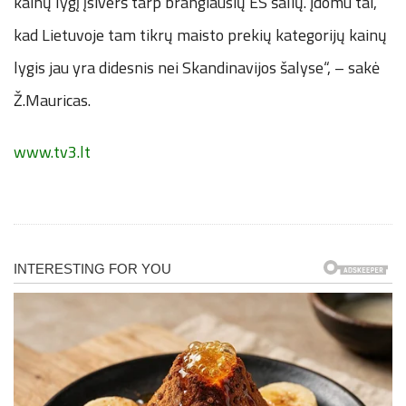
kainų lygį įsiverš tarp brangiausių ES šalių. Įdomu tai,
kad Lietuvoje tam tikrų maisto prekių kategorijų kainų
lygis jau yra didesnis nei Skandinavijos šalyse“, – sakė
Ž.Mauricas.
www.tv3.lt