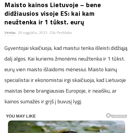
Maisto kainos Lietuvoje – bene
n
didžiausios visoje ES: kai kam
neužtenka ir 1 tūkst. eurų
.
Verslas
26 rugpjūčio, 2023
234 Peržiūrėjo
n
Gyventojai skaičiuoja, kad maistui tenka išleisti didžiąją
e
dalį algos. Kai kuriems žmonėms neužtenka ir 1 tūkst.
t
eurų vien maisto išlaidoms mėnesiui. Maisto kainų
specialistai ir ekonomistai irgi skaičiuoja, kad Lietuvoje
maistas bene brangiausias Europoje, ir neaišku, ar
kainos sumažės ir grįš į buvusį lygį.