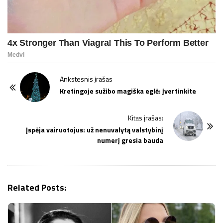
P
Ankstesnis įrašas
o
Kretingoje sužibo magiška eglė: įvertinkite
s
t
Kitas įrašas:
Įspėja vairuotojus: už nenuvalytą valstybinį
N
numerį gresia bauda
a
v
i
g
Related Posts:
a
t