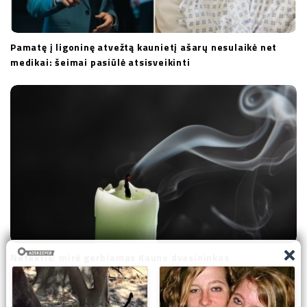
Pamatę į ligoninę atvežtą kaunietį ašarų nesulaikė net
medikai: šeimai pasiūlė atsisveikinti
Netektis: mirė gerbiamas Kauno dvasininkas