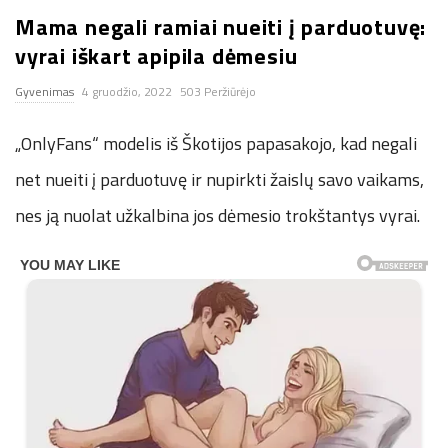
Mama negali ramiai nueiti į parduotuvę:
n
vyrai iškart apipila dėmesiu
.
Gyvenimas
4 gruodžio, 2022
503 Peržiūrėjo
n
„OnlyFans“ modelis iš Škotijos papasakojo, kad negali
e
net nueiti į parduotuvę ir nupirkti žaislų savo vaikams,
nes ją nuolat užkalbina jos dėmesio trokštantys vyrai.
t