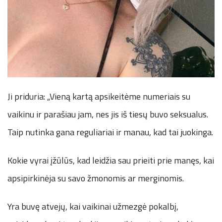
Ji priduria: „Vieną kartą apsikeitėme numeriais su
vaikinu ir parašiau jam, nes jis iš tiesų buvo seksualus.
Taip nutinka gana reguliariai ir manau, kad tai juokinga.
Kokie vyrai įžūlūs, kad leidžia sau prieiti prie manęs, kai
apsipirkinėja su savo žmonomis ar merginomis.
Yra buvę atvejų, kai vaikinai užmezgė pokalbį,