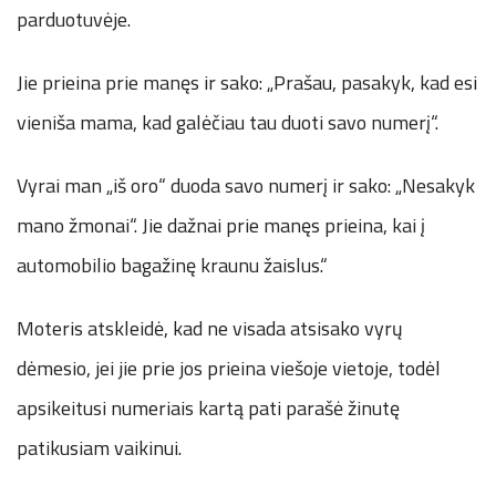
parduotuvėje.
Jie prieina prie manęs ir sako: „Prašau, pasakyk, kad esi
vieniša mama, kad galėčiau tau duoti savo numerį“.
Vyrai man „iš oro“ duoda savo numerį ir sako: „Nesakyk
mano žmonai“. Jie dažnai prie manęs prieina, kai į
automobilio bagažinę kraunu žaislus.“
Moteris atskleidė, kad ne visada atsisako vyrų
dėmesio, jei jie prie jos prieina viešoje vietoje, todėl
apsikeitusi numeriais kartą pati parašė žinutę
patikusiam vaikinui.