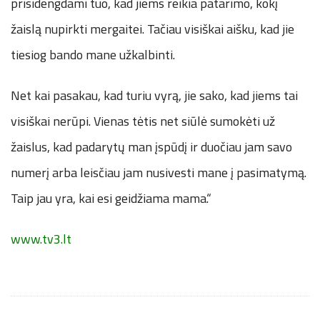
prisidengdami tuo, kad jiems reikia patarimo, kokį
žaislą nupirkti mergaitei. Tačiau visiškai aišku, kad jie
tiesiog bando mane užkalbinti.
Net kai pasakau, kad turiu vyrą, jie sako, kad jiems tai
visiškai nerūpi. Vienas tėtis net siūlė sumokėti už
žaislus, kad padarytų man įspūdį ir duočiau jam savo
numerį arba leisčiau jam nusivesti mane į pasimatymą.
Taip jau yra, kai esi geidžiama mama.“
www.tv3.lt