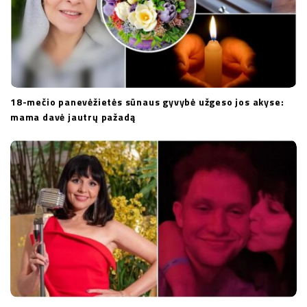
18-mečio panevėžietės sūnaus gyvybė užgeso jos akyse:
mama davė jautrų pažadą