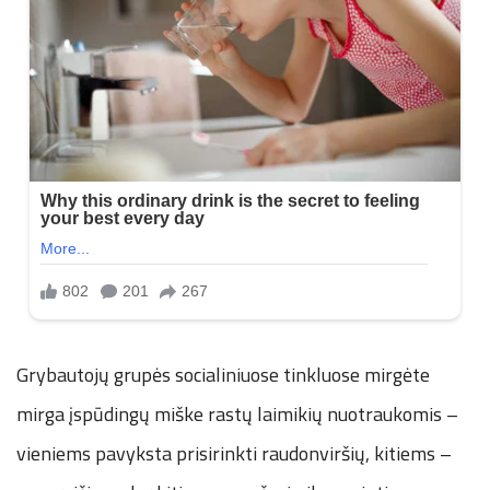
Grybautojų grupės socialiniuose tinkluose mirgėte
mirga įspūdingų miške rastų laimikių nuotraukomis –
vieniems pavyksta prisirinkti raudonviršių, kitiems –