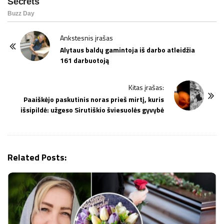
P
Ankstesnis įrašas
o
Alytaus baldų gamintoja iš darbo atleidžia
161 darbuotoją
s
t
Kitas įrašas:
N
Paaiškėjo paskutinis noras prieš mirtį, kuris
a
išsipildė: užgeso Sirutiškio šviesuolės gyvybė
v
i
g
Related Posts:
a
t
i
o
n