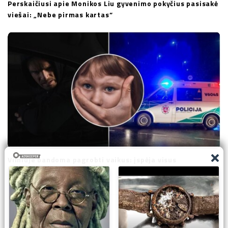
Perskaičiusi apie Monikos Liu gyvenimo pokyčius pasisakė
viešai: „Nebe pirmas kartas“
Vilniuje bandoma pagrobti vaikus: įspėja visus