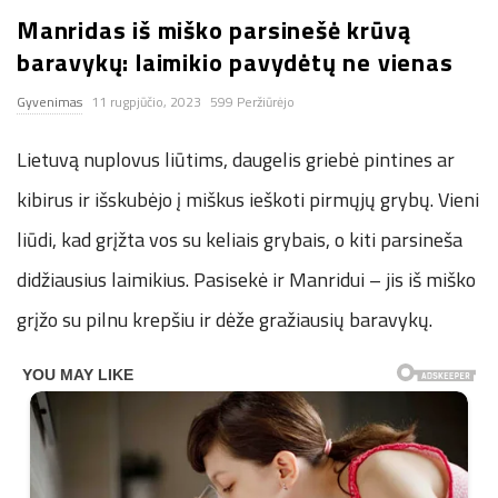
Manridas iš miško parsinešė krūvą
n
baravykų: laimikio pavydėtų ne vienas
.
Gyvenimas
11 rugpjūčio, 2023
599 Peržiūrėjo
n
Lietuvą nuplovus liūtims, daugelis griebė pintines ar
e
kibirus ir išskubėjo į miškus ieškoti pirmųjų grybų. Vieni
liūdi, kad grįžta vos su keliais grybais, o kiti parsineša
t
didžiausius laimikius. Pasisekė ir Manridui – jis iš miško
grįžo su pilnu krepšiu ir dėže gražiausių baravykų.