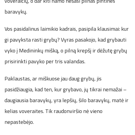
voveraičių, o dar kiti namo nešasi pilnas pintines
baravykų.
Vos pasidalinus laimikio kadrais, pasipila klausimai: kur
gi pavyksta rasti grybų? Vyras pasakojo, kad grybauti
vyko į Medininkų mišką, o pilną krepšį ir dėžutę grybų
prisirinkti pavyko per tris valandas.
Paklaustas, ar miškuose jau daug grybų, jis
pasidžiaugia, kad ten, kur grybavo, jų tikrai nemažai –
daugiausia baravykų, yra lepšių, šilo baravykų, matė ir
kelias voveraites. Tik raudonviršio nė vieno
nepastebėjo.