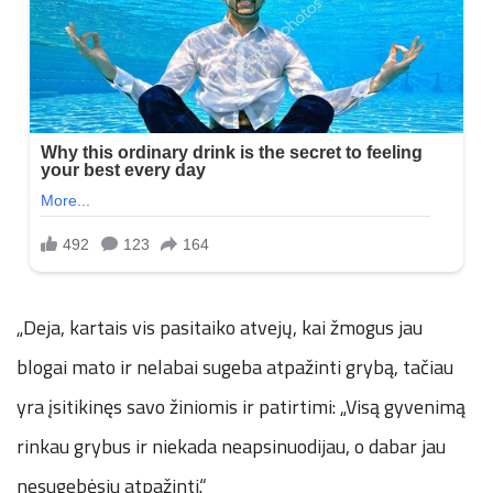
„Deja, kartais vis pasitaiko atvejų, kai žmogus jau
blogai mato ir nelabai sugeba atpažinti grybą, tačiau
yra įsitikinęs savo žiniomis ir patirtimi: „Visą gyvenimą
rinkau grybus ir niekada neapsinuodijau, o dabar jau
nesugebėsiu atpažinti.“