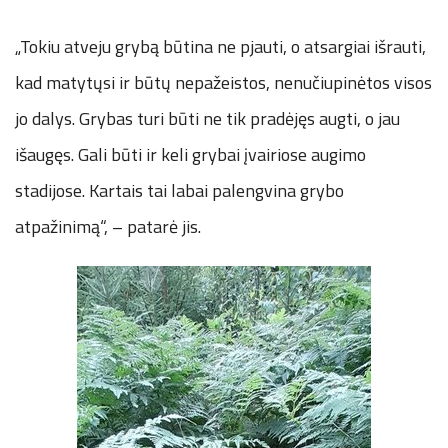
„Tokiu atveju grybą būtina ne pjauti, o atsargiai išrauti,
kad matytųsi ir būtų nepažeistos, nenučiupinėtos visos
jo dalys. Grybas turi būti ne tik pradėjęs augti, o jau
išaugęs. Gali būti ir keli grybai įvairiose augimo
stadijose. Kartais tai labai palengvina grybo
atpažinimą“, – patarė jis.