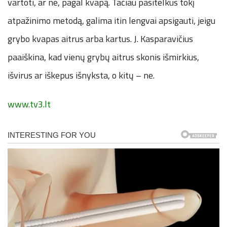
vartoti, ar ne, pagal kvapą. Tačiau pasitelkus tokį
atpažinimo metodą, galima itin lengvai apsigauti, jeigu
grybo kvapas aitrus arba kartus. J. Kasparavičius
paaiškina, kad vienų grybų aitrus skonis išmirkius,
išvirus ar iškepus išnyksta, o kitų – ne.
www.tv3.lt