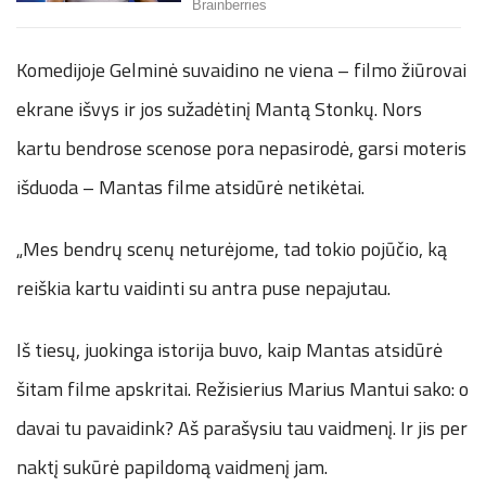
Komedijoje Gelminė suvaidino ne viena – filmo žiūrovai
ekrane išvys ir jos sužadėtinį Mantą Stonkų. Nors
kartu bendrose scenose pora nepasirodė, garsi moteris
išduoda – Mantas filme atsidūrė netikėtai.
„Mes bendrų scenų neturėjome, tad tokio pojūčio, ką
reiškia kartu vaidinti su antra puse nepajutau.
Iš tiesų, juokinga istorija buvo, kaip Mantas atsidūrė
šitam filme apskritai. Režisierius Marius Mantui sako: o
davai tu pavaidink? Aš parašysiu tau vaidmenį. Ir jis per
naktį sukūrė papildomą vaidmenį jam.