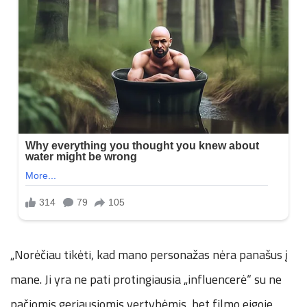
„Norėčiau tikėti, kad mano personažas nėra panašus į
mane. Ji yra ne pati protingiausia „influencerė“ su ne
pačiomis geriausiomis vertybėmis, bet filmo eigoje