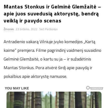
Mantas Stonkus ir Gelminė Glemžaitė –
n
apie juos suvedusią aktorystę, bendrą
.
veiklą ir pavydo scenas
Žmonės
23 birželio, 2022
540 Peržiūrėjo
n
Antradienio vakarą Vilniuje įvyko komedijos „Kartą
e
kaime“ premjera. Filme pagrindinį vaidmenį suvaidino
t
Gelminė Glemžaitė, o kartu su ja – ir sužadėtinis
Mantas Stonkus. Pora atvėrė širdį apie pavydą ir
pokalbius apie aktorystę namuose.