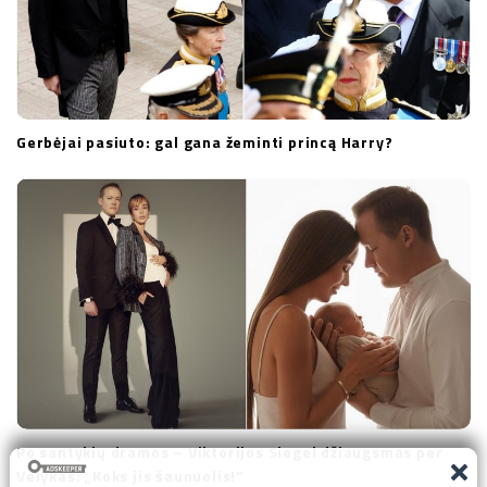
Gerbėjai pasiuto: gal gana žeminti princą Harry?
Po santykių dramos – Viktorijos Siegel džiaugsmas per
Velykas: „Koks jis šaunuolis!“