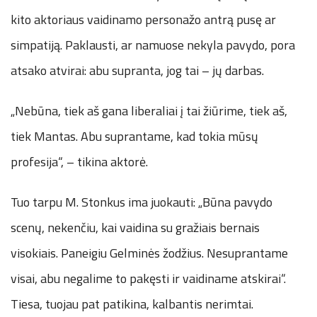
kito aktoriaus vaidinamo personažo antrą pusę ar
simpatiją. Paklausti, ar namuose nekyla pavydo, pora
atsako atvirai: abu supranta, jog tai – jų darbas.
„Nebūna, tiek aš gana liberaliai į tai žiūrime, tiek aš,
tiek Mantas. Abu suprantame, kad tokia mūsų
profesija“, – tikina aktorė.
Tuo tarpu M. Stonkus ima juokauti: „Būna pavydo
scenų, nekenčiu, kai vaidina su gražiais bernais
visokiais. Paneigiu Gelminės žodžius. Nesuprantame
visai, abu negalime to pakęsti ir vaidiname atskirai“.
Tiesa, tuojau pat patikina, kalbantis nerimtai.