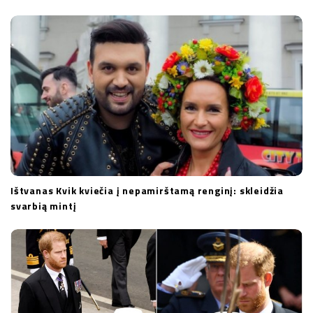
i
o
n
Ištvanas Kvik kviečia į nepamirštamą renginį: skleidžia
svarbią mintį