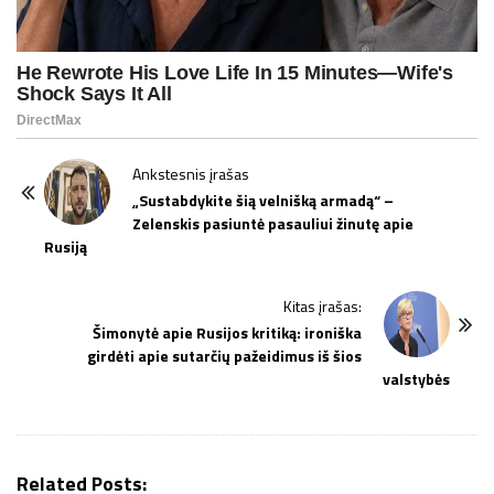
P
Ankstesnis įrašas
o
„Sustabdykite šią velnišką armadą“ –
Zelenskis pasiuntė pasauliui žinutę apie
s
Rusiją
t
N
Kitas įrašas:
a
Šimonytė apie Rusijos kritiką: ironiška
v
girdėti apie sutarčių pažeidimus iš šios
i
valstybės
g
a
t
Related Posts: