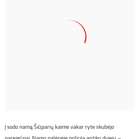
Į sodo namą Šiūparių kaime vakar ryte skubėjo
pareigūnai. Namo palėpėje policija aptiko dviejų –