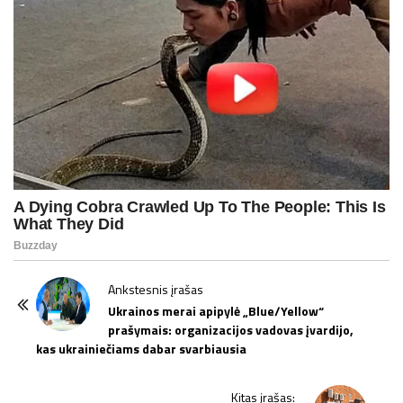
P
Ankstesnis įrašas
o
Ukrainos merai apipylė „Blue/Yellow“
prašymais: organizacijos vadovas įvardijo,
s
kas ukrainiečiams dabar svarbiausia
t
N
Kitas įrašas: