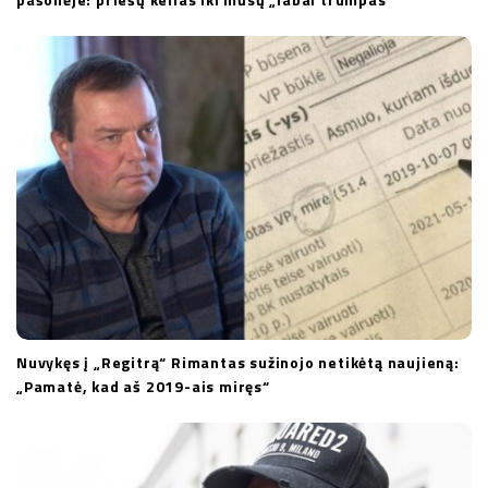
Nuvykęs į „Regitrą“ Rimantas sužinojo netikėtą naujieną:
„Pamatė, kad aš 2019-ais miręs“