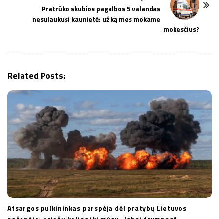
a
Pratrūko skubios pagalbos 5 valandas
v
nesulaukusi kaunietė: už ką mes mokame
i
mokesčius?
g
a
t
Related Posts:
i
o
n
Atsargos pulkininkas perspėja dėl pratybų Lietuvos
pašonėje: priešų kelias iki mūsų „labai trumpas“