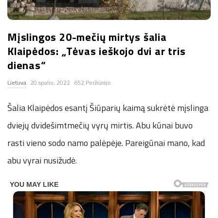
n
Mįslingos 20-mečių mirtys šalia
.
Klaipėdos: „Tėvas ieškojo dvi ar tris
n
dienas“
Lietuva
20 spalio, 2022
652 Peržiūrėjo
e
Šalia Klaipėdos esantį Šiūparių kaimą sukrėtė mįslinga
t
dviejų dvidešimtmečių vyrų mirtis. Abu kūnai buvo
rasti vieno sodo namo palėpėje. Pareigūnai mano, kad
abu vyrai nusižudė.