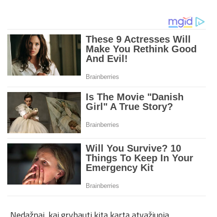
„Nedažnai, kai grybauti kitą kartą atvažiuoja.