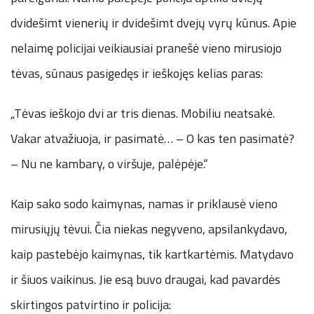
dvidešimt vienerių ir dvidešimt dvejų vyrų kūnus. Apie
nelaimę policijai veikiausiai pranešė vieno mirusiojo
tėvas, sūnaus pasigedęs ir ieškojęs kelias paras:
„Tėvas ieškojo dvi ar tris dienas. Mobiliu neatsakė.
Vakar atvažiuoja, ir pasimatė… – O kas ten pasimatė?
– Nu ne kambary, o viršuje, palėpėje.“
Kaip sako sodo kaimynas, namas ir priklausė vieno
mirusiųjų tėvui. Čia niekas negyveno, apsilankydavo,
kaip pastebėjo kaimynas, tik kartkartėmis. Matydavo
ir šiuos vaikinus. Jie esą buvo draugai, kad pavardės
skirtingos patvirtino ir policija: