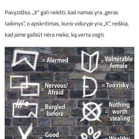
Pavyzdžiui, „X“ gali reikšti, kad namas yra „geras
taikinys“, o apskritimas, kurio viduryje yra „X“, reiškia,
kad jame galbūt nėra nieko, ką verta vogti.