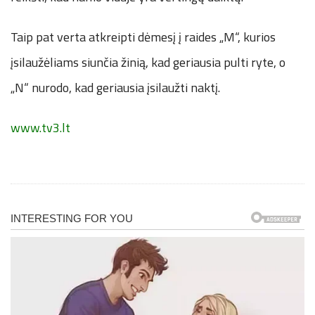
Taip pat verta atkreipti dėmesį į raides „M“, kurios
įsilaužėliams siunčia žinią, kad geriausia pulti ryte, o
„N“ nurodo, kad geriausia įsilaužti naktį.
www.tv3.lt