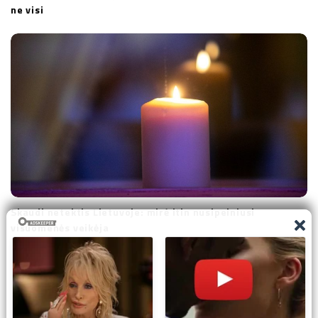
ne visi
Skaudi netektis Lietuvoje: mirė itin nusipelniusi
visuomenės veikėja