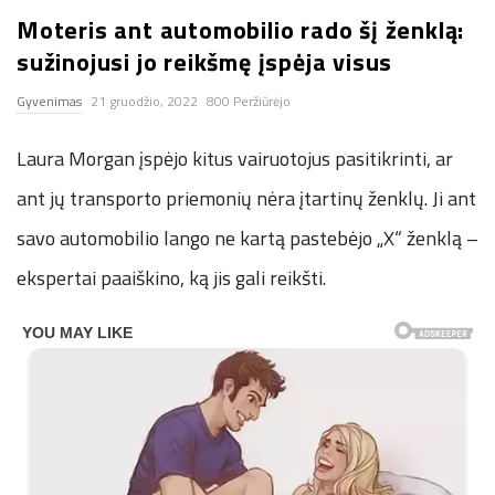
Moteris ant automobilio rado šį ženklą:
n
sužinojusi jo reikšmę įspėja visus
.
Gyvenimas
21 gruodžio, 2022
800 Peržiūrėjo
n
Laura Morgan įspėjo kitus vairuotojus pasitikrinti, ar
e
ant jų transporto priemonių nėra įtartinų ženklų. Ji ant
savo automobilio lango ne kartą pastebėjo „X“ ženklą –
t
ekspertai paaiškino, ką jis gali reikšti.