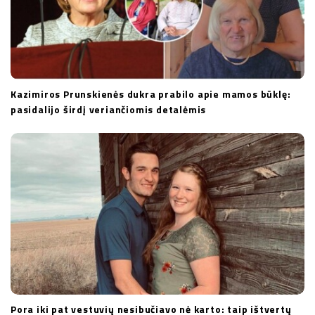
Kazimiros Prunskienės dukra prabilo apie mamos būklę:
pasidalijo širdį veriančiomis detalėmis
Pora iki pat vestuvių nesibučiavo nė karto: taip ištvertų