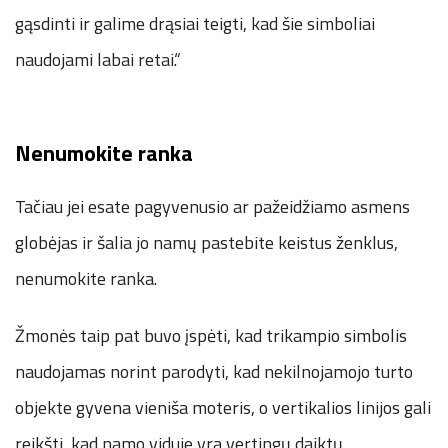
gąsdinti ir galime drąsiai teigti, kad šie simboliai
naudojami labai retai.“
Nenumokite ranka
Tačiau jei esate pagyvenusio ar pažeidžiamo asmens
globėjas ir šalia jo namų pastebite keistus ženklus,
nenumokite ranka.
Žmonės taip pat buvo įspėti, kad trikampio simbolis
naudojamas norint parodyti, kad nekilnojamojo turto
objekte gyvena vieniša moteris, o vertikalios linijos gali
reikšti, kad namo viduje yra vertingų daiktų.