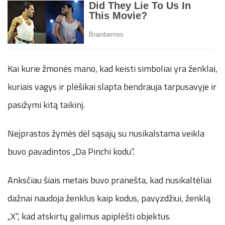
Kai kurie žmonės mano, kad keisti simboliai yra ženklai,
kuriais vagys ir plėšikai slapta bendrauja tarpusavyje ir
pasižymi kitą taikinį.
Neįprastos žymės dėl sąsajų su nusikalstama veikla
buvo pavadintos „Da Pinchi kodu“.
Anksčiau šiais metais buvo pranešta, kad nusikaltėliai
dažnai naudoja ženklus kaip kodus, pavyzdžiui, ženklą
„X“, kad atskirtų galimus apiplėšti objektus.