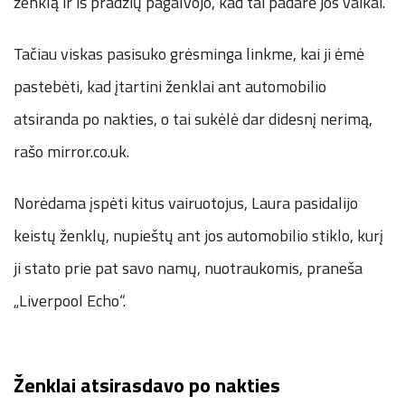
ženklą ir iš pradžių pagalvojo, kad tai padarė jos vaikai.
Tačiau viskas pasisuko grėsminga linkme, kai ji ėmė
pastebėti, kad įtartini ženklai ant automobilio
atsiranda po nakties, o tai sukėlė dar didesnį nerimą,
rašo mirror.co.uk.
Norėdama įspėti kitus vairuotojus, Laura pasidalijo
keistų ženklų, nupieštų ant jos automobilio stiklo, kurį
ji stato prie pat savo namų, nuotraukomis, praneša
„Liverpool Echo“.
Ženklai atsirasdavo po nakties