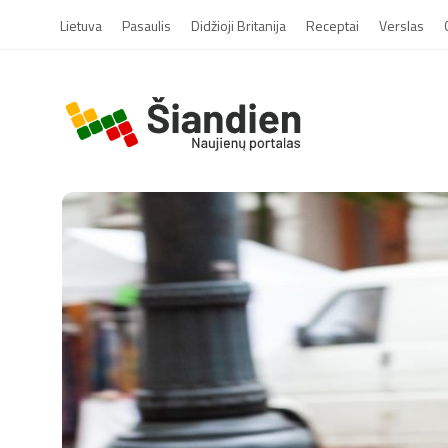
Lietuva
Pasaulis
Didžioji Britanija
Receptai
Verslas
S
i
a
n
d
i
e