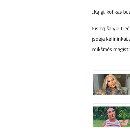
„Ką gi, kol kas bu
Eismą šalyje treč
įspėja kelininkai
reikšmės magistra