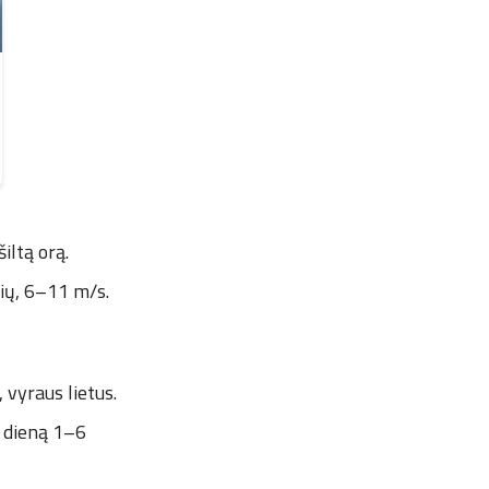
iltą orą.
rių, 6–11 m/s.
 vyraus lietus.
, dieną 1–6