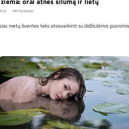
 žiema: orai atneš šilumą ir lietų
 2022
190 Peržiūrėjo
sias metų šventes teks atsisveikinti su didžiulėmis pusnimis