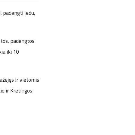
, padengti ledu,
otos, padengtos
ia iki 10
žėjęs ir vietomis
io ir Kretingos