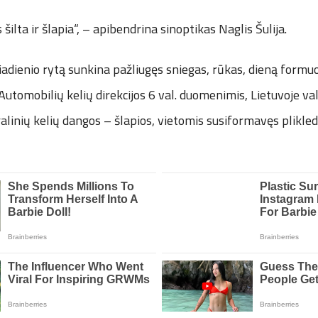
s šilta ir šlapia“, – apibendrina sinoptikas Naglis Šulija.
iadienio rytą sunkina pažliugęs sniegas, rūkas, dieną formuos
. Automobilių kelių direkcijos 6 val. duomenimis, Lietuvoje v
linių kelių dangos – šlapios, vietomis susiformavęs plikledi