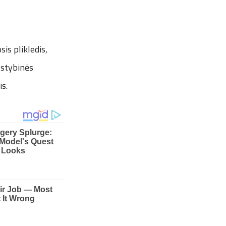
is plikledis,
alstybinės
s.