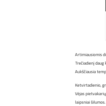
Artimiausiomis di
Trečiadienį daug 
Aukščiausia tempe
Ketvirtadienio, gr
Vėjas pietvakari
laipsniai šilumos.