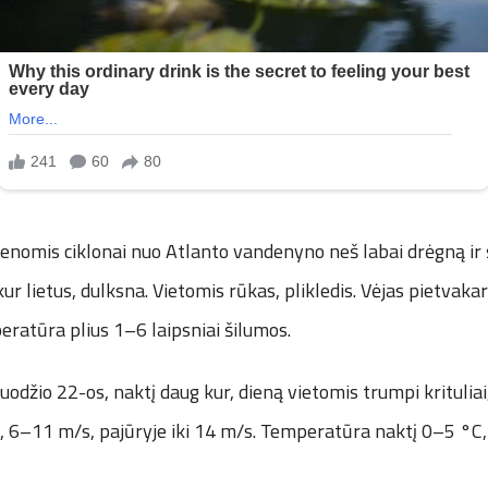
enomis ciklonai nuo Atlanto vandenyno neš labai drėgną ir š
kur lietus, dulksna. Vietomis rūkas, plikledis. Vėjas pietvaka
ratūra plius 1–6 laipsniai šilumos.
uodžio 22-os, naktį daug kur, dieną vietomis trumpi krituliai,
ų, 6–11 m/s, pajūryje iki 14 m/s. Temperatūra naktį 0–5 °C