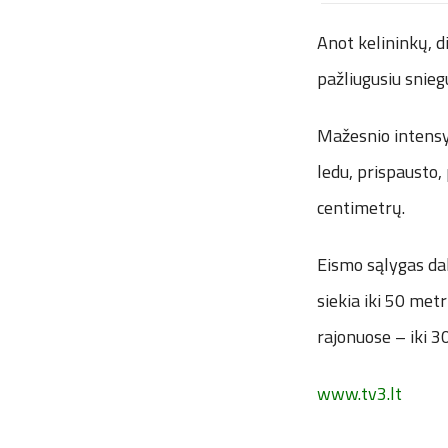
Anot kelininkų, d
pažliugusiu snieg
Mažesnio intensy
ledu, prispausto,
centimetrų.
Eismo sąlygas da
siekia iki 50 met
rajonuose – iki 3
www.tv3.lt