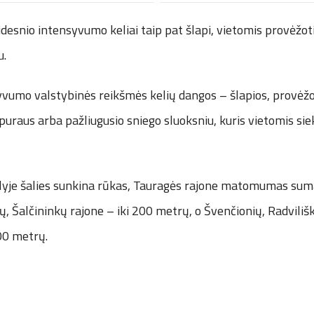
idesnio intensyvumo keliai taip pat šlapi, vietomis provėžoti
u.
vumo valstybinės reikšmės kelių dangos – šlapios, provėž
 puraus arba pažliugusio sniego sluoksniu, kuris vietomis siek
lyje šalies sunkina rūkas, Tauragės rajone matomumas suma
rų, Šalčininkų rajone – iki 200 metrų, o Švenčionių, Radvilišk
00 metrų.