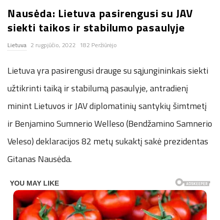
Nausėda: Lietuva pasirengusi su JAV
n
siekti taikos ir stabilumo pasaulyje
.
Lietuva
2 rugpjūčio, 2022
182 Peržiūrėjo
n
Lietuva yra pasirengusi drauge su sąjungininkais siekti
e
užtikrinti taiką ir stabilumą pasaulyje, antradienį
minint Lietuvos ir JAV diplomatinių santykių šimtmetį
t
ir Benjamino Sumnerio Welleso (Bendžamino Samnerio
Veleso) deklaracijos 82 metų sukaktį sakė prezidentas
Gitanas Nausėda.