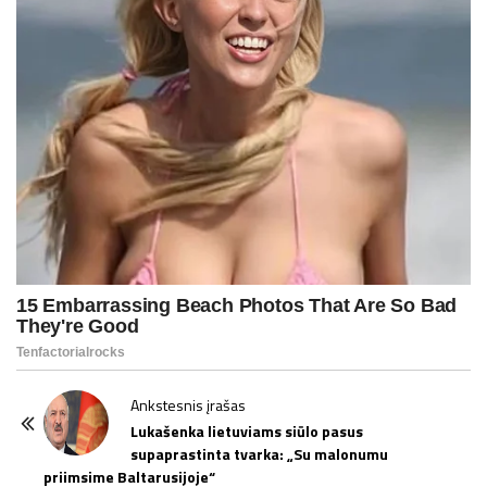
P
Ankstesnis įrašas
o
Lukašenka lietuviams siūlo pasus
supaprastinta tvarka: „Su malonumu
s
priimsime Baltarusijoje“