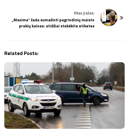
t
N
Kitas įrašas:
a
„Maxima“ žada sumažinti pagrindinių maisto
v
prekių kainas: atidžiai stebėkite etiketes
i
g
a
Related Posts:
t
i
o
n