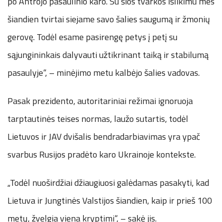
po Antrojo pasaulinio karo. Su šios tvarkos išlikimu mes
šiandien tvirtai siejame savo šalies saugumą ir žmonių
gerovę. Todėl esame pasirengę petys į petį su
sąjungininkais dalyvauti užtikrinant taiką ir stabilumą
pasaulyje“, – minėjimo metu kalbėjo šalies vadovas.
Pasak prezidento, autoritariniai režimai ignoruoja
tarptautinės teises normas, laužo sutartis, todėl
Lietuvos ir JAV dvišalis bendradarbiavimas yra ypač
svarbus Rusijos pradėto karo Ukrainoje kontekste.
„Todėl nuoširdžiai džiaugiuosi galėdamas pasakyti, kad
Lietuva ir Jungtinės Valstijos šiandien, kaip ir prieš 100
metų, žvelgia viena kryptimi“, – sakė jis.