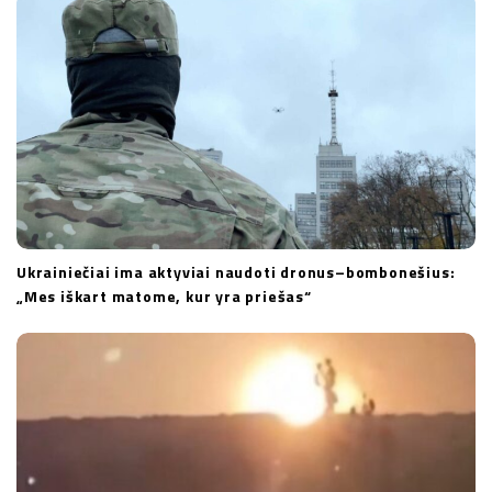
o
n
Ukrainiečiai ima aktyviai naudoti dronus–bombonešius:
„Mes iškart matome, kur yra priešas“