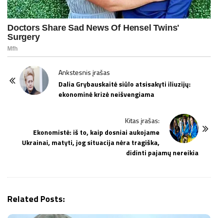
P
Ankstesnis įrašas
o
Dalia Grybauskaitė siūlo atsisakyti iliuzijų:
ekonominė krizė neišvengiama
s
t
Kitas įrašas:
N
Ekonomistė: iš to, kaip dosniai aukojame
a
Ukrainai, matyti, jog situacija nėra tragiška,
v
didinti pajamų nereikia
i
g
a
Related Posts:
t
i