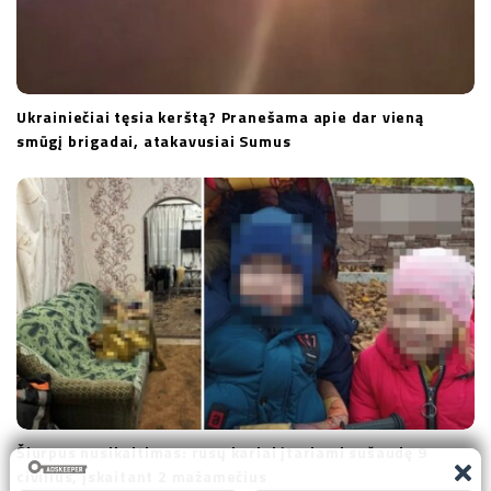
Ukrainiečiai tęsia kerštą? Pranešama apie dar vieną
smūgį brigadai, atakavusiai Sumus
Šiurpus nusikaltimas: rusų kariai įtariami sušaudę 9
civilius, įskaitant 2 mažamečius