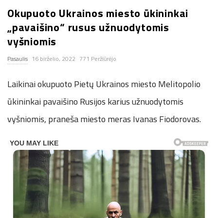
Okupuoto Ukrainos miesto ūkininkai
n
„pavaišino“ rusus užnuodytomis
.
vyšniomis
Pasaulis
16 birželio, 2022
771 Peržiūrėjo
n
Laikinai okupuoto Pietų Ukrainos miesto Melitopolio
e
ūkininkai pavaišino Rusijos karius užnuodytomis
t
vyšniomis, praneša miesto meras Ivanas Fiodorovas.