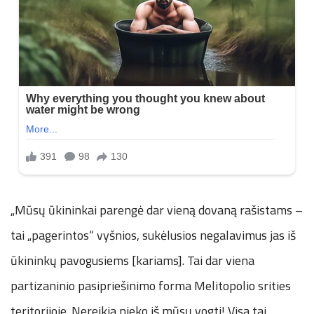
„Mūsų ūkininkai parengė dar vieną dovaną rašistams –
tai „pagerintos“ vyšnios, sukėlusios negalavimus jas iš
ūkininkų pavogusiems [kariams]. Tai dar viena
partizaninio pasipriešinimo forma Melitopolio srities
teritorijoje. Nereikia nieko iš mūsų vogti! Visa tai