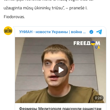
užauginta mūsų ūkininkų triūsu“, – pranešė I.
Fiodorovas.