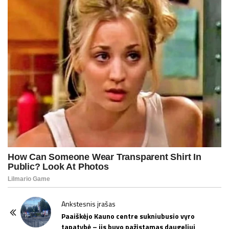
P
Ankstesnis įrašas
o
Paaiškėjo Kauno centre sukniubusio vyro
tapatybė – jis buvo pažįstamas daugeliui