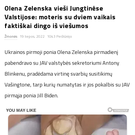
Olena Zelenska vieši Jungtinėse
n
Valstijose: moteris su dviem vaikais
.
faktiškai dingo iš viešumos
Žmonės
19 liepos, 2022
1043 Peržiūrėjo
n
Ukrainos pirmoji ponia Olena Zelenska pirmadienį
e
pabendravo su JAV valstybės sekretoriumi Antony
t
Blinkenu, pradėdama virtinę svarbių susitikimų
Vašingtone, tarp kurių numatytas ir jos pokalbis su JAV
pirmąja ponia Jill Biden.