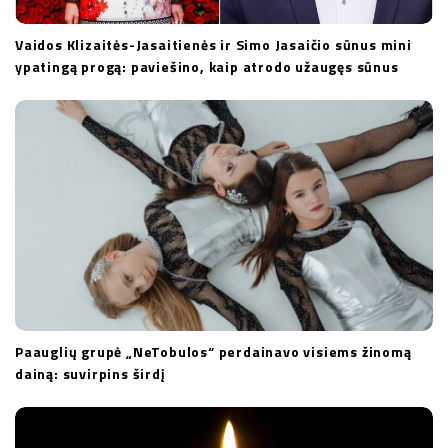
Vaidos Klizaitės-Jasaitienės ir Simo Jasaičio sūnus mini
ypatingą progą: paviešino, kaip atrodo užaugęs sūnus
Paauglių grupė „NeTobulos“ perdainavo visiems žinomą
dainą: suvirpins širdį