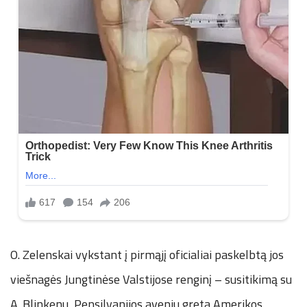
O. Zelenskai vykstant į pirmąjį oficialiai paskelbtą jos
viešnagės Jungtinėse Valstijose renginį – susitikimą su
A. Blinkenu, Pensilvanijos aveniu greta Amerikos