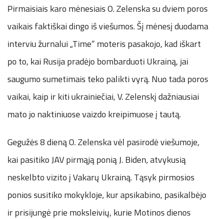
Pirmaisiais karo mėnesiais O. Zelenska su dviem poros
vaikais faktiškai dingo iš viešumos. Šį mėnesį duodama
interviu žurnalui „Time“ moteris pasakojo, kad iškart
po to, kai Rusija pradėjo bombarduoti Ukrainą, jai
saugumo sumetimais teko palikti vyrą. Nuo tada poros
vaikai, kaip ir kiti ukrainiečiai, V. Zelenskį dažniausiai
mato jo naktiniuose vaizdo kreipimuose į tautą.
Gegužės 8 dieną O. Zelenska vėl pasirodė viešumoje,
kai pasitiko JAV pirmąją ponią J. Biden, atvykusią
neskelbto vizito į Vakarų Ukrainą. Tąsyk pirmosios
ponios susitiko mokykloje, kur apsikabino, pasikalbėjo
ir prisijungė prie moksleivių, kurie Motinos dienos