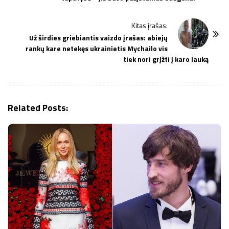
s
t
Kitas įrašas:
N
Už širdies griebiantis vaizdo įrašas: abiejų
a
rankų kare netekęs ukrainietis Mychailo vis
v
tiek nori grįžti į karo lauką
i
g
a
Related Posts:
t
i
o
n