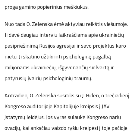
proga gamino popierinius meškiukus.
Nuo tada O. Zelenska ėmė aktyviau reikštis viešumoje.
Ji davė daugiau interviu laikraščiams apie ukrainiečių
pasipriešinimą Rusijos agresijai ir savo projektus karo
metu. Ji skatino užtikrinti psichologinę pagalbą
milijonams ukrainiečių, išgyvenančių sielvartą ir
patyrusių įvairių psichologinių traumų.
Antradienį O. Zelenska susitiks su J. Biden, o trečiadienį
Kongreso auditorijoje Kapitolijuje kreipsis į JAV
įstatymų leidėjus. Jos vyras sulaukė Kongreso narių
ovacijų, kai anksčiau vaizdo ryšiu kreipėsi į toje pačioje