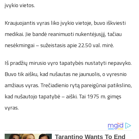
įvykio vietos.
Kraujuojantis vyras liko įvykio vietoje, buvo iškviesti
medikai. Jie bandė reanimuoti nukentėjusįjį, tačiau
nesėkmingai – sužeistasis apie 22.50 val. mirė.
Iš pradžių mirusio vyro tapatybės nustatyti nepavyko.
Buvo tik aišku, kad nušautas ne jaunuolis, o vyresnio
amžiaus vyras. Trečiadienio rytą pareigūnai patikslino,
kad nušautojo tapatybė – aiški. Tai 1975 m. gimęs
vyras.