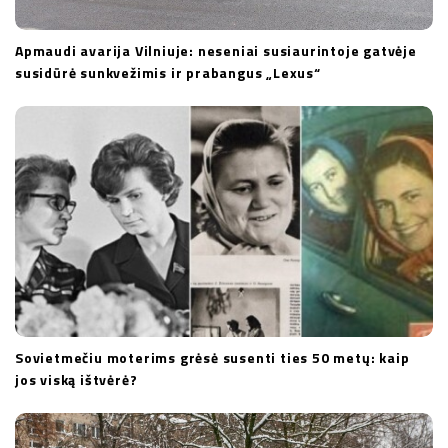
Apmaudi avarija Vilniuje: neseniai susiaurintoje gatvėje
susidūrė sunkvežimis ir prabangus „Lexus“
Sovietmečiu moterims grėsė susenti ties 50 metų: kaip
jos viską ištvėrė?