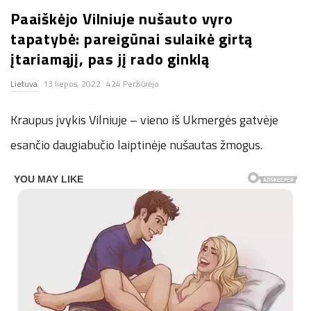
Paaiškėjo Vilniuje nušauto vyro
n
tapatybė: pareigūnai sulaikė girtą
.
įtariamąjį, pas jį rado ginklą
Lietuva
13 liepos, 2022
424 Peržiūrėjo
n
Kraupus įvykis Vilniuje – vieno iš Ukmergės gatvėje
e
esančio daugiabučio laiptinėje nušautas žmogus.
t