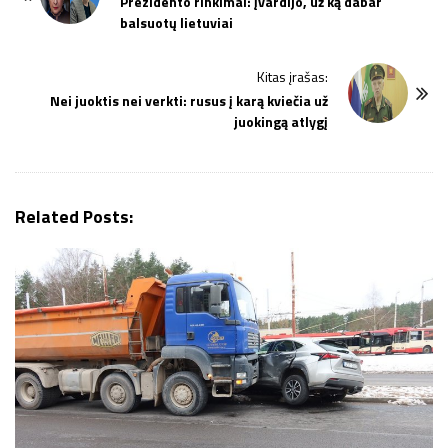
o
Prezidento rinkimai: įvardijo, už ką dabar
balsuotų lietuviai
s
t
Kitas įrašas:
N
Nei juoktis nei verkti: rusus į karą kviečia už
a
juokingą atlygį
v
i
g
Related Posts:
a
t
i
o
n