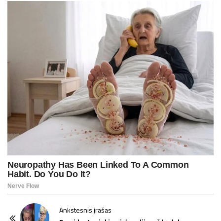
P
Ankstesnis įrašas