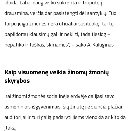
klaida. Labai daug visko sukrenta ir truputėlį
drausmina, verčia dar pasistengti dėl santykių. Tuo
tarpu jeigu žmonės nėra oficialiai susituokę, tai tų
papildomų klausimų gali ir nekilti, tada tiesiog –
nepatiko ir taškas, skiriamės“, – sako A. Kaluginas.
Kaip visuomenę veikia žinomų žmonių
skyrybos
Kai žinomi žmonės socialinėje erdvėje dalijasi savo
asmeniniais išgyvenimais, šią žinutę jie siunčia plačiai
auditorijai ir turi galią padaryti jiems vienokią ar kitokią
įtaką.