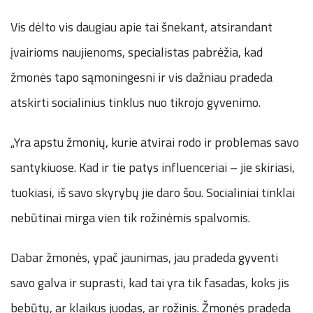
Vis dėlto vis daugiau apie tai šnekant, atsirandant
įvairioms naujienoms, specialistas pabrėžia, kad
žmonės tapo sąmoningesni ir vis dažniau pradeda
atskirti socialinius tinklus nuo tikrojo gyvenimo.
„Yra apstu žmonių, kurie atvirai rodo ir problemas savo
santykiuose. Kad ir tie patys influenceriai – jie skiriasi,
tuokiasi, iš savo skyrybų jie daro šou. Socialiniai tinklai
nebūtinai mirga vien tik rožinėmis spalvomis.
Dabar žmonės, ypač jaunimas, jau pradeda gyventi
savo galva ir suprasti, kad tai yra tik fasadas, koks jis
bebūtų, ar klaikus juodas, ar rožinis. Žmonės pradeda