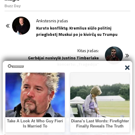
P
Ankstesnis įrašas
o
Kursto konfliktą: Kremlius siūlo politinį
prieglobstį Muskui po jo kivirčų su Trumpu
s
t
Kitas įrašas:
N
Gerbėjai nusivylė Justino Timberlake
a
koncertu: „Tragedija“
v
i
g
Related Posts:
a
t
i
o
n