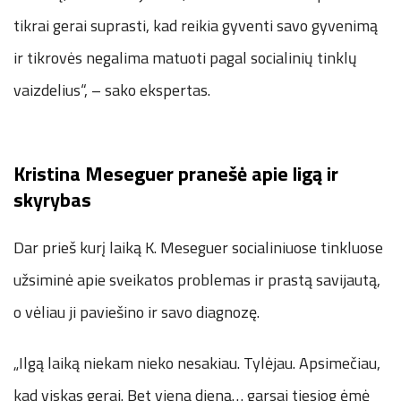
tikrai gerai suprasti, kad reikia gyventi savo gyvenimą
ir tikrovės negalima matuoti pagal socialinių tinklų
vaizdelius“, – sako ekspertas.
Kristina Meseguer pranešė apie ligą ir
skyrybas
Dar prieš kurį laiką K. Meseguer socialiniuose tinkluose
užsiminė apie sveikatos problemas ir prastą savijautą,
o vėliau ji paviešino ir savo diagnozę.
„Ilgą laiką niekam nieko nesakiau. Tylėjau. Apsimečiau,
kad viskas gerai. Bet vieną dieną… garsai tiesiog ėmė