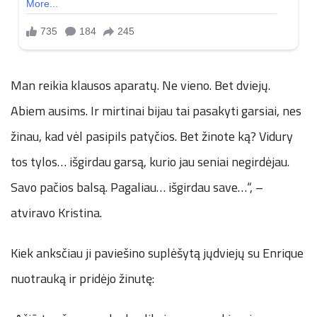
Man reikia klausos aparatų. Ne vieno. Bet dviejų.
Abiem ausims. Ir mirtinai bijau tai pasakyti garsiai, nes
žinau, kad vėl pasipils patyčios. Bet žinote ką? Vidury
tos tylos… išgirdau garsą, kurio jau seniai negirdėjau.
Savo pačios balsą. Pagaliau… išgirdau save…“, –
atviravo Kristina.
Kiek anksčiau ji paviešino suplėšytą jųdviejų su Enrique
nuotrauką ir pridėjo žinutę: