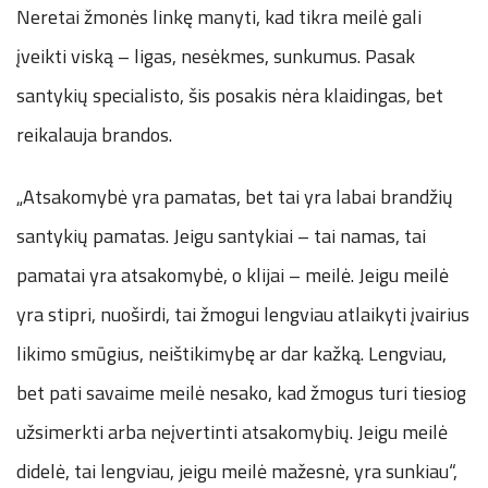
Neretai žmonės linkę manyti, kad tikra meilė gali
įveikti viską – ligas, nesėkmes, sunkumus. Pasak
santykių specialisto, šis posakis nėra klaidingas, bet
reikalauja brandos.
„Atsakomybė yra pamatas, bet tai yra labai brandžių
santykių pamatas. Jeigu santykiai – tai namas, tai
pamatai yra atsakomybė, o klijai – meilė. Jeigu meilė
yra stipri, nuoširdi, tai žmogui lengviau atlaikyti įvairius
likimo smūgius, neištikimybę ar dar kažką. Lengviau,
bet pati savaime meilė nesako, kad žmogus turi tiesiog
užsimerkti arba neįvertinti atsakomybių. Jeigu meilė
didelė, tai lengviau, jeigu meilė mažesnė, yra sunkiau“,