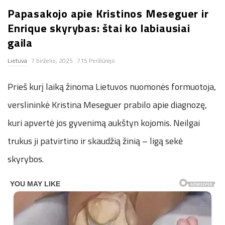
Papasakojo apie Kristinos Meseguer ir
n
Enrique skyrybas: štai ko labiausiai
.
gaila
Lietuva
7 birželio, 2025
715 Peržiūrėjo
n
Prieš kurį laiką žinoma Lietuvos nuomonės formuotoja,
e
verslininkė Kristina Meseguer prabilo apie diagnozę,
t
kuri apvertė jos gyvenimą aukštyn kojomis. Neilgai
trukus ji patvirtino ir skaudžią žinią – ligą sekė
skyrybos.