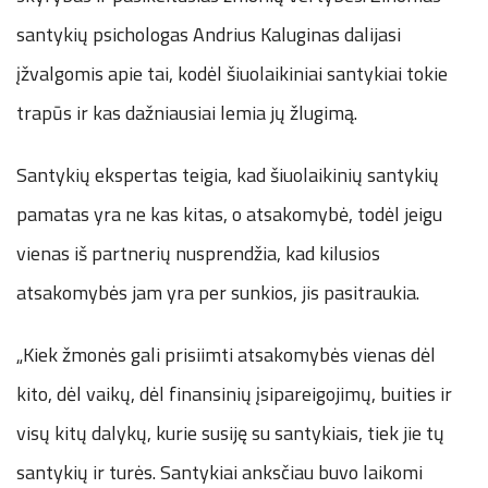
santykių psichologas Andrius Kaluginas dalijasi
įžvalgomis apie tai, kodėl šiuolaikiniai santykiai tokie
trapūs ir kas dažniausiai lemia jų žlugimą.
Santykių ekspertas teigia, kad šiuolaikinių santykių
pamatas yra ne kas kitas, o atsakomybė, todėl jeigu
vienas iš partnerių nusprendžia, kad kilusios
atsakomybės jam yra per sunkios, jis pasitraukia.
„Kiek žmonės gali prisiimti atsakomybės vienas dėl
kito, dėl vaikų, dėl finansinių įsipareigojimų, buities ir
visų kitų dalykų, kurie susiję su santykiais, tiek jie tų
santykių ir turės. Santykiai anksčiau buvo laikomi