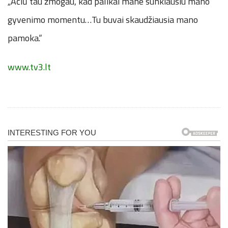
„Ačiū tau žmogau, kad palikai mane sunkiausiu mano
gyvenimo momentu…Tu buvai skaudžiausia mano
pamoka.“
www.tv3.lt