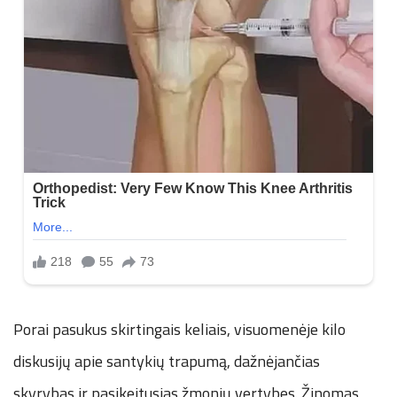
Porai pasukus skirtingais keliais, visuomenėje kilo
diskusijų apie santykių trapumą, dažnėjančias
skyrybas ir pasikeitusias žmonių vertybes. Žinomas