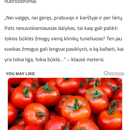
nubrozdinimai.
„Nei valgęs, nei gėręs, prabuvęs ir karštyje ir per lietų.
Pats nesuvokiamiausias dalykas, tai kaip gali palikti
tokios būklės žmogų vieną klinikų tuneliuose? Ten jau
sveikas žmogus gali lengvai pasiklysti, o ką kalbėti, kai
yra tokia liga, tokia būklė…“ – klausė moteris.