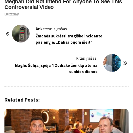
P
Ankstesnis įrašas
o
Žmonės sukrėsti tragiško incidento
pasienyje: „Dabar bijom išeit“
s
t
Kitas įrašas:
N
Naglis Šulija įspėja 1 Zodiako ženklą: ateina
a
sunkios dienos
v
i
g
Related Posts:
a
t
i
o
n