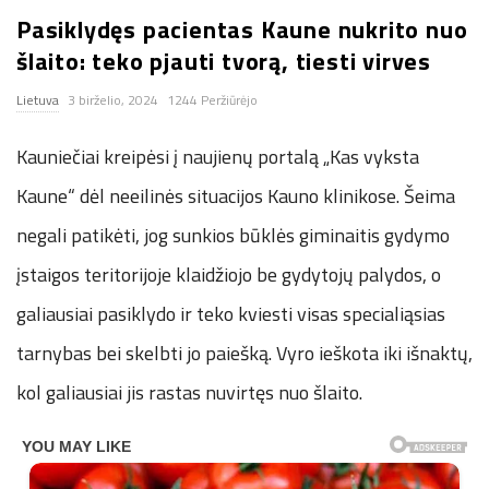
Pasiklydęs pacientas Kaune nukrito nuo
n
šlaito: teko pjauti tvorą, tiesti virves
.
Lietuva
3 birželio, 2024
1244 Peržiūrėjo
n
Kauniečiai kreipėsi į naujienų portalą „Kas vyksta
e
Kaune“ dėl neeilinės situacijos Kauno klinikose. Šeima
negali patikėti, jog sunkios būklės giminaitis gydymo
t
įstaigos teritorijoje klaidžiojo be gydytojų palydos, o
galiausiai pasiklydo ir teko kviesti visas specialiąsias
tarnybas bei skelbti jo paiešką. Vyro ieškota iki išnaktų,
kol galiausiai jis rastas nuvirtęs nuo šlaito.