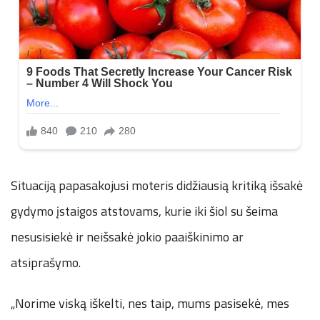
Situaciją papasakojusi moteris didžiausią kritiką išsakė
gydymo įstaigos atstovams, kurie iki šiol su šeima
nesusisiekė ir neišsakė jokio paaiškinimo ar
atsiprašymo.
„Norime viską iškelti, nes taip, mums pasisekė, mes