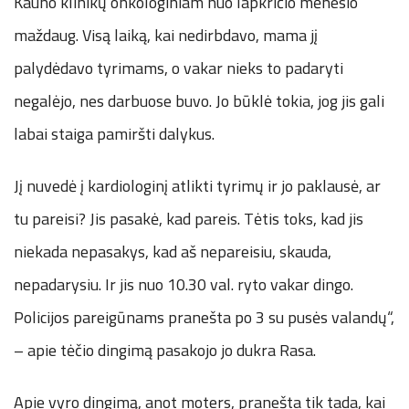
Kauno klinikų onkologiniam nuo lapkričio mėnesio
maždaug. Visą laiką, kai nedirbdavo, mama jį
palydėdavo tyrimams, o vakar nieks to padaryti
negalėjo, nes darbuose buvo. Jo būklė tokia, jog jis gali
labai staiga pamiršti dalykus.
Jį nuvedė į kardiologinį atlikti tyrimų ir jo paklausė, ar
tu pareisi? Jis pasakė, kad pareis. Tėtis toks, kad jis
niekada nepasakys, kad aš nepareisiu, skauda,
nepadarysiu. Ir jis nuo 10.30 val. ryto vakar dingo.
Policijos pareigūnams pranešta po 3 su pusės valandų“,
– apie tėčio dingimą pasakojo jo dukra Rasa.
Apie vyro dingimą, anot moters, pranešta tik tada, kai