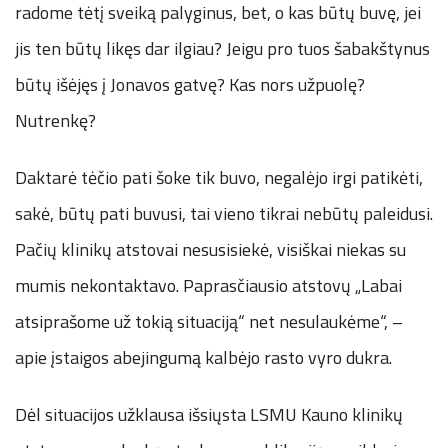
radome tėtį sveiką palyginus, bet, o kas būtų buvę, jei
jis ten būtų likęs dar ilgiau? Jeigu pro tuos šabakštynus
būtų išėjęs į Jonavos gatvę? Kas nors užpuolę?
Nutrenkę?
Daktarė tėčio pati šoke tik buvo, negalėjo irgi patikėti,
sakė, būtų pati buvusi, tai vieno tikrai nebūtų paleidusi.
Pačių klinikų atstovai nesusisiekė, visiškai niekas su
mumis nekontaktavo. Paprasčiausio atstovų „Labai
atsiprašome už tokią situaciją“ net nesulaukėme“, –
apie įstaigos abejingumą kalbėjo rasto vyro dukra.
Dėl situacijos užklausa išsiųsta LSMU Kauno klinikų