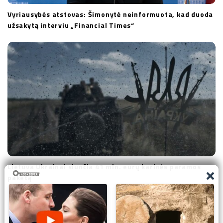
Vyriausybės atstovas: Šimonytė neinformuota, kad duoda
užsakytą interviu „Financial Times“
Lietuva Ukrainai siunčia 41 mln. eurų karinės paramos
paketą