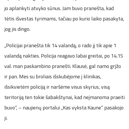
jo aplankyti atvyko sūnus. Jam buvo pranešta, kad
tėtis išvestas tyrimams, tačiau po kurio laiko pasakyta,
jog jis dingo.
„Policijai pranešta tik 14 valandą, o rado jį tik apie 1
valandą nakties. Policija reagavo labai greitai, po 14.15
val. man paskambino pranešti. Klausė, gal namo grįžo
ir pan. Mes su broliais išskubėjome į klinikas,
išsikvietėm policiją ir naršėme visus skyrius, visą
teritoriją ten tokie šabakštynai, kad neįmanoma praeiti
buvo“, – naujienų portalui „Kas vyksta Kaune“ pasakojo
ji.