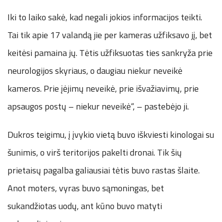
Iki to laiko sakė, kad negali jokios informacijos teikti.
Tai tik apie 17 valandą jie per kameras užfiksavo jį, bet
keitėsi pamaina jų. Tėtis užfiksuotas ties sankryža prie
neurologijos skyriaus, o daugiau niekur neveikė
kameros. Prie įėjimų neveikė, prie išvažiavimų, prie
apsaugos postų – niekur neveikė“, – pastebėjo ji.
Dukros teigimu, į įvykio vietą buvo iškviesti kinologai su
šunimis, o virš teritorijos pakelti dronai. Tik šių
prietaisų pagalba galiausiai tėtis buvo rastas šlaite.
Anot moters, vyras buvo sąmoningas, bet
sukandžiotas uodų, ant kūno buvo matyti