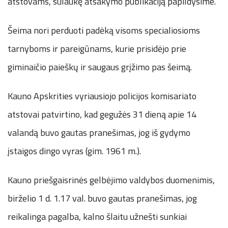
atstovams, sulaukę atsakymo publikaciją papildysime.
Šeima nori perduoti padėką visoms specialiosioms
tarnyboms ir pareigūnams, kurie prisidėjo prie
giminaičio paieškų ir saugaus grįžimo pas šeimą.
Kauno Apskrities vyriausiojo policijos komisariato
atstovai patvirtino, kad gegužės 31 dieną apie 14
valandą buvo gautas pranešimas, jog iš gydymo
įstaigos dingo vyras (gim. 1961 m.).
Kauno priešgaisrinės gelbėjimo valdybos duomenimis,
birželio 1 d. 1.17 val. buvo gautas pranešimas, jog
reikalinga pagalba, kalno šlaitu užnešti sunkiai