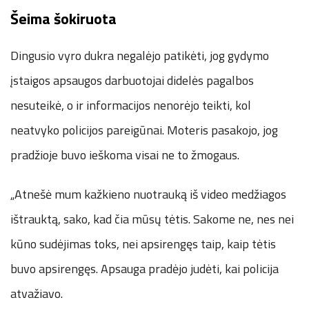
Šeima šokiruota
Dingusio vyro dukra negalėjo patikėti, jog gydymo
įstaigos apsaugos darbuotojai didelės pagalbos
nesuteikė, o ir informacijos nenorėjo teikti, kol
neatvyko policijos pareigūnai. Moteris pasakojo, jog
pradžioje buvo ieškoma visai ne to žmogaus.
„Atnešė mum kažkieno nuotrauką iš video medžiagos
ištrauktą, sako, kad čia mūsų tėtis. Sakome ne, nes nei
kūno sudėjimas toks, nei apsirengęs taip, kaip tėtis
buvo apsirengęs. Apsauga pradėjo judėti, kai policija
atvažiavo.