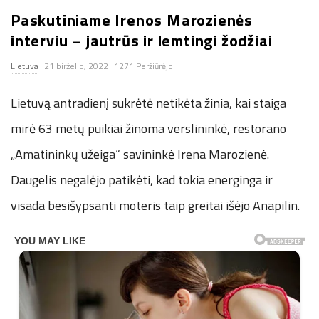
Paskutiniame Irenos Marozienės
n
interviu – jautrūs ir lemtingi žodžiai
.
Lietuva
21 birželio, 2022
1271 Peržiūrėjo
n
Lietuvą antradienį sukrėtė netikėta žinia, kai staiga
e
mirė 63 metų puikiai žinoma verslininkė, restorano
„Amatininkų užeiga“ savininkė Irena Marozienė.
t
Daugelis negalėjo patikėti, kad tokia energinga ir
visada besišypsanti moteris taip greitai išėjo Anapilin.