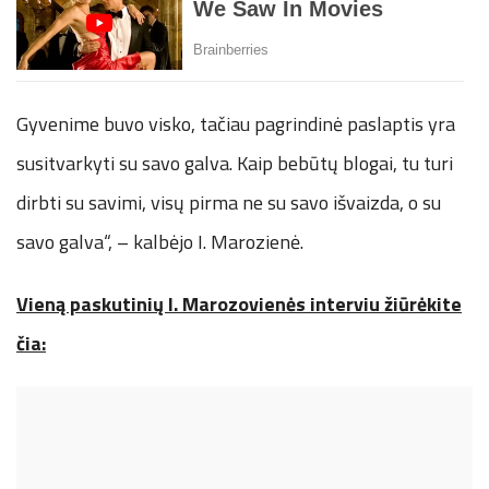
Gyvenime buvo visko, tačiau pagrindinė paslaptis yra
susitvarkyti su savo galva. Kaip bebūtų blogai, tu turi
dirbti su savimi, visų pirma ne su savo išvaizda, o su
savo galva“, – kalbėjo I. Marozienė.
Vieną paskutinių I. Marozovienės interviu žiūrėkite
čia: