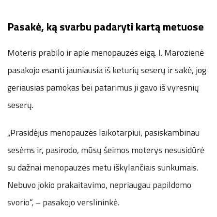
Pasakė, ką svarbu padaryti kartą metuose
Moteris prabilo ir apie menopauzės eigą. I. Marozienė
pasakojo esanti jauniausia iš keturių seserų ir sakė, jog
geriausias pamokas bei patarimus ji gavo iš vyresnių
seserų.
„Prasidėjus menopauzės laikotarpiui, pasiskambinau
sesėms ir, pasirodo, mūsų šeimos moterys nesusidūrė
su dažnai menopauzės metu iškylančiais sunkumais.
Nebuvo jokio prakaitavimo, nepriaugau papildomo
svorio“, – pasakojo verslininkė.