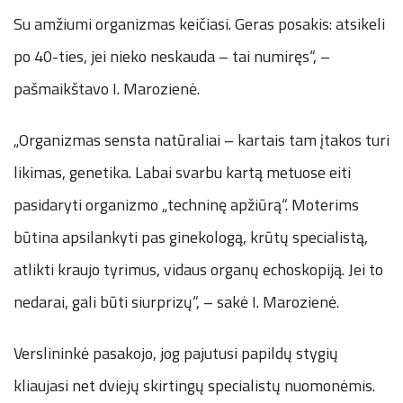
Su amžiumi organizmas keičiasi. Geras posakis: atsikeli
po 40-ties, jei nieko neskauda – tai numiręs“, –
pašmaikštavo I. Marozienė.
„Organizmas sensta natūraliai – kartais tam įtakos turi
likimas, genetika. Labai svarbu kartą metuose eiti
pasidaryti organizmo „techninę apžiūrą“. Moterims
būtina apsilankyti pas ginekologą, krūtų specialistą,
atlikti kraujo tyrimus, vidaus organų echoskopiją. Jei to
nedarai, gali būti siurprizų“, – sakė I. Marozienė.
Verslininkė pasakojo, jog pajutusi papildų stygių
kliaujasi net dviejų skirtingų specialistų nuomonėmis.