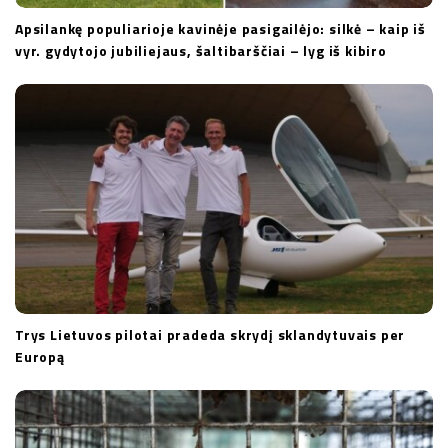
Apsilankę populiarioje kavinėje pasigailėjo: silkė – kaip iš
vyr. gydytojo jubiliejaus, šaltibarščiai – lyg iš kibiro
Trys Lietuvos pilotai pradeda skrydį sklandytuvais per
Europą