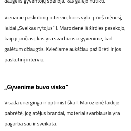
daugelis gyventojų spėlioja, kas galėjo nutikti.
Viename paskutinių interviu, kuris vyko prieš mėnesį,
laidai „Sveikas rytojus“ I. Marozienė iš širdies pasakojo,
kaip ji jaučiasi, kas yra svarbiausia gyvenime, kad
galėtum džiaugtis. Kviečiame aukščiau pažiūrėti ir jos
paskutinį interviu.
„Gyvenime buvo visko“
Visada energinga ir optimistiška I. Marozienė laidoje
pabrėžė, jog atėjus brandai, moteriai svarbiausia yra
pagarba sau ir sveikata.