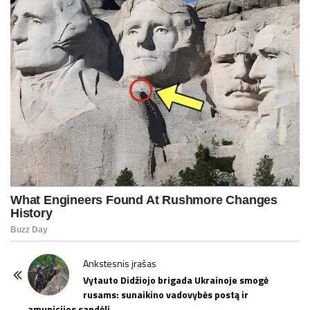
P
Ankstesnis įrašas
o
Vytauto Didžiojo brigada Ukrainoje smogė
rusams: sunaikino vadovybės postą ir
s
amunicijos sandėlį