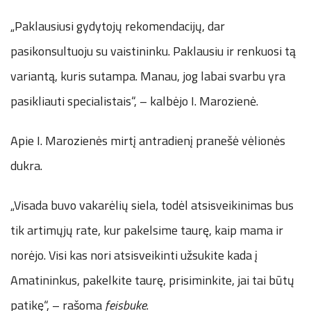
„Paklausiusi gydytojų rekomendacijų, dar
pasikonsultuoju su vaistininku. Paklausiu ir renkuosi tą
variantą, kuris sutampa. Manau, jog labai svarbu yra
pasikliauti specialistais“, – kalbėjo I. Marozienė.
Apie I. Marozienės mirtį antradienį pranešė vėlionės
dukra.
„Visada buvo vakarėlių siela, todėl atsisveikinimas bus
tik artimųjų rate, kur pakelsime taurę, kaip mama ir
norėjo. Visi kas nori atsisveikinti užsukite kada į
Amatininkus, pakelkite taurę, prisiminkite, jai tai būtų
patikę“, – rašoma
feisbuke
.