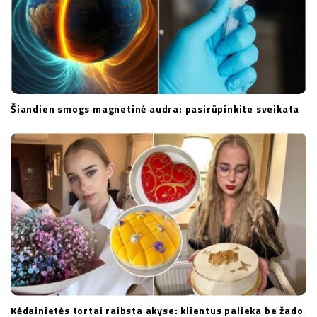
Šiandien smogs magnetinė audra: pasirūpinkite sveikata
Kėdainietės tortai raibsta akyse: klientus palieka be žado