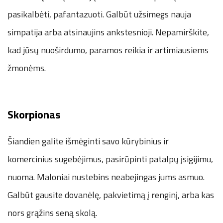
pasikalbėti, pafantazuoti. Galbūt užsimegs nauja
simpatija arba atsinaujins ankstesnioji. Nepamirškite,
kad jūsų nuoširdumo, paramos reikia ir artimiausiems
žmonėms.
Skorpionas
Šiandien galite išmėginti savo kūrybinius ir
komercinius sugebėjimus, pasirūpinti patalpų įsigijimu,
nuoma. Maloniai nustebins neabejingas jums asmuo.
Galbūt gausite dovanėlę, pakvietimą į renginį, arba kas
nors grąžins seną skolą.