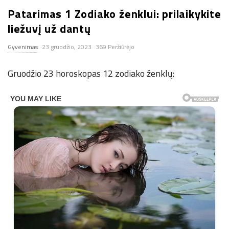
Patarimas 1 Zodiako ženklui: prilaikykite
n
liežuvį už dantų
.
Gyvenimas
23 gruodžio, 2023
369 Peržiūrėjo
n
Gruodžio 23 horoskopas 12 zodiako ženklų:
e
t