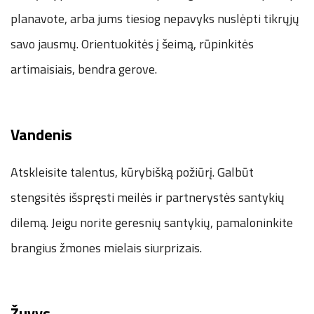
planavote, arba jums tiesiog nepavyks nuslėpti tikrųjų
savo jausmų. Orientuokitės į šeimą, rūpinkitės
artimaisiais, bendra gerove.
Vandenis
Atskleisite talentus, kūrybišką požiūrį. Galbūt
stengsitės išspręsti meilės ir partnerystės santykių
dilemą. Jeigu norite geresnių santykių, pamaloninkite
brangius žmones mielais siurprizais.
Žuvys