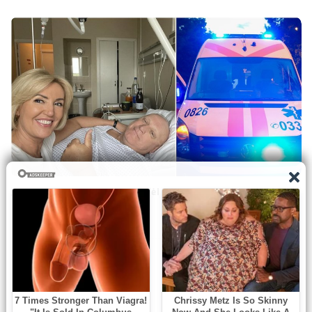
Jonas Pinskus atskleidė, kodėl atsidūrė ligoninėje