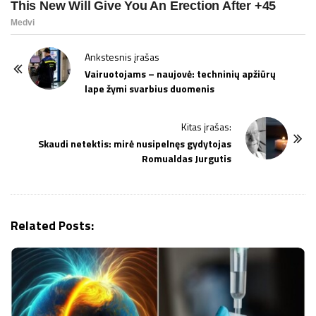
P
Ankstesnis įrašas
o
Vairuotojams – naujovė: techninių apžiūrų
lape žymi svarbius duomenis
s
t
Kitas įrašas:
N
Skaudi netektis: mirė nusipelnęs gydytojas
a
Romualdas Jurgutis
v
i
g
Related Posts:
a
t
i
o
n