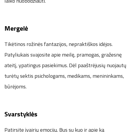
laiko nuobodžiauti.
Mergelė
Tikėtinos rožinės fantazijos, nepraktiškos idėjos.
Patyliukais svajosite apie meilę, pramogas, gražesnę
ateitį, ypatingus pasiekimus. Dėl paaštrėjusių nuojautų
turėtų sektis psichologams, medikams, menininkams,
būrėjoms.
Svarstyklės
Patirsite įvairių emocijų. Bus su kuo ir apie ką