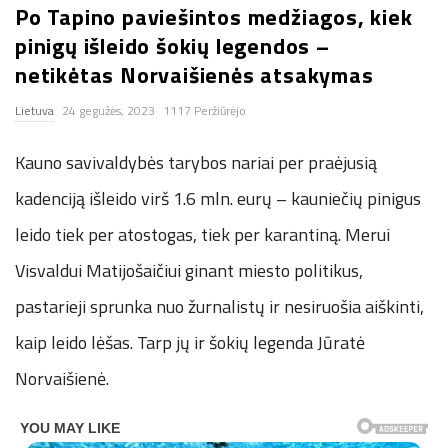
Po Tapino paviešintos medžiagos, kiek
n
pinigų išleido šokių legendos –
netikėtas Norvaišienės atsakymas
.
Lietuva
24 gegužės, 2023
1117 Peržiūrėjo
n
Kauno savivaldybės tarybos nariai per praėjusią
e
kadenciją išleido virš 1.6 mln. eurų – kauniečių pinigus
t
leido tiek per atostogas, tiek per karantiną. Merui
Visvaldui Matijošaičiui ginant miesto politikus,
pastarieji sprunka nuo žurnalistų ir nesiruošia aiškinti,
kaip leido lėšas. Tarp jų ir šokių legenda Jūratė
Norvaišienė.