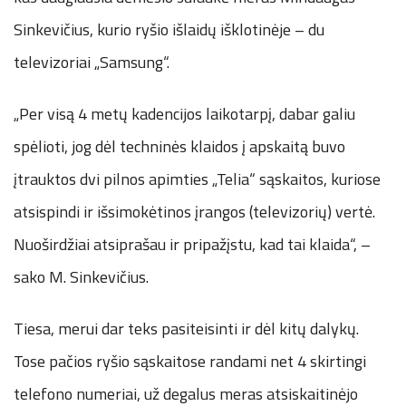
Sinkevičius, kurio ryšio išlaidų išklotinėje – du
televizoriai „Samsung“.
„Per visą 4 metų kadencijos laikotarpį, dabar galiu
spėlioti, jog dėl techninės klaidos į apskaitą buvo
įtrauktos dvi pilnos apimties „Telia“ sąskaitos, kuriose
atsispindi ir išsimokėtinos įrangos (televizorių) vertė.
Nuoširdžiai atsiprašau ir pripažįstu, kad tai klaida“, –
sako M. Sinkevičius.
Tiesa, merui dar teks pasiteisinti ir dėl kitų dalykų.
Tose pačios ryšio sąskaitose randami net 4 skirtingi
telefono numeriai, už degalus meras atsiskaitinėjo