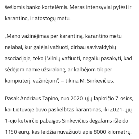
šešiomis banko kortelėmis. Meras intensyviai pylėsi ir
karantino, ir atostogų metu.
„Mano važinėjimas per karantiną, karantino metu
nelabai, kur galėjai važiuoti, dirbau savivaldybių
asociacijoje, teko į Vilnių važiuoti, negaliu pasakyti, kad
sėdėjom namie užsirakinę, ar kalbėjom tik per
kompiuterį, važinėjom“, – tikina M. Sinkevičius.
Pasak Andriaus Tapino, nuo 2020-ųjų lapkričio 7-osios,
kai Lietuvoje buvo paskelbtas karantinas, iki 2021-ųjų
1-ojo ketvirčio pabaigos Sinkevičius degalams išleido
1150 eurų, kas leidžia nuvažiuoti apie 8000 kilometrų.