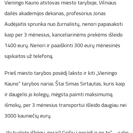
Vieningo Kauno atstovas miesto taryboje, Vilniaus
dailės akademijos dekanas, profesorius Jonas
Audėjaitis sprunka nuo žurnalistų, nenori papasakoti
kaip per 3 mėnesius, kanceliarinėms prekėms išleido
1400 eurų. Nenori ir paaiškinti 300 eurų mėnesinės
sąskaitos už telefoną.
Prieš miesto tarybos posėdį laksto ir kiti „Vieningo
Kauno“ tarybos nariai. Štai Simas Sirtautas, kuris kaip
ir daugelis jo kolegų, mėgsta paimti maksimumą
išmokų, per 3 mėnesius transportui išleido daugiau nei
3000 kauniečių eurų.
„Iki tualeto išbėgu, gerai? Grįšiu į posėdį ir po to“, – sako