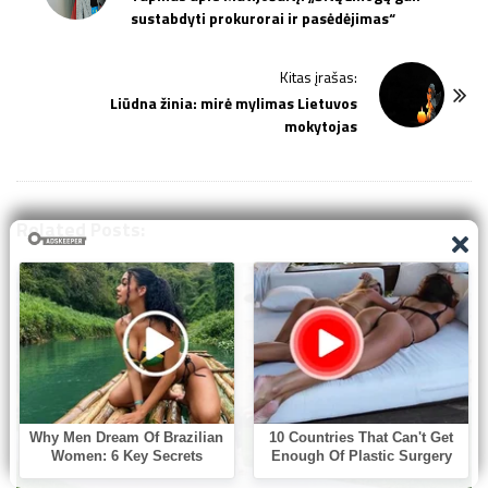
sustabdyti prokurorai ir pasėdėjimas“
s
t
Kitas įrašas:
N
Liūdna žinia: mirė mylimas Lietuvos
a
mokytojas
v
i
g
Related Posts:
a
t
i
o
n