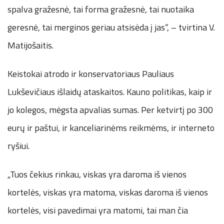
spalva gražesnė, tai forma gražesnė, tai nuotaika
geresnė, tai merginos geriau atsisėda į jas“, – tvirtina V.
Matijošaitis.
Keistokai atrodo ir konservatoriaus Pauliaus
Lukševičiaus išlaidų ataskaitos. Kauno politikas, kaip ir
jo kolegos, mėgsta apvalias sumas. Per ketvirtį po 300
eurų ir paštui, ir kanceliarinėms reikmėms, ir interneto
ryšiui.
„Tuos čekius rinkau, viskas yra daroma iš vienos
kortelės, viskas yra matoma, viskas daroma iš vienos
kortelės, visi pavedimai yra matomi, tai man čia