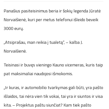
Panašius pasiteisinimus beria ir šokių legenda Jūratė
Norvaišienė, kuri per metus telefonui išleido beveik
3000 eurų.
„Atsiprašau, man reikia į tualetą“, – kalba J.
Norvaišienė.
Teisinasi ir buvęs vieningo Kauno vicemeras, kuris taip
pat maksimaliai naudojosi išmokomis.
„Ir kuras, ir automobilio tvarkymas gali būti, yra pašto
išlaidos, tai nėra vien tik vokai, tai yra ir siuntos ir visa
kita. – Projektus paštu siunčiat? Kam tiek pašto