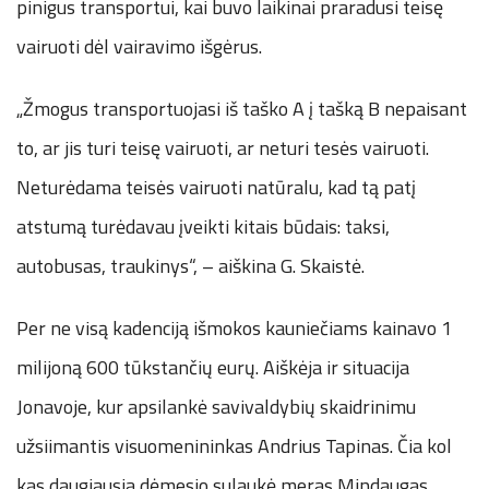
pinigus transportui, kai buvo laikinai praradusi teisę
vairuoti dėl vairavimo išgėrus.
„Žmogus transportuojasi iš taško A į tašką B nepaisant
to, ar jis turi teisę vairuoti, ar neturi tesės vairuoti.
Neturėdama teisės vairuoti natūralu, kad tą patį
atstumą turėdavau įveikti kitais būdais: taksi,
autobusas, traukinys“, – aiškina G. Skaistė.
Per ne visą kadenciją išmokos kauniečiams kainavo 1
milijoną 600 tūkstančių eurų. Aiškėja ir situacija
Jonavoje, kur apsilankė savivaldybių skaidrinimu
užsiimantis visuomenininkas Andrius Tapinas. Čia kol
kas daugiausia dėmesio sulaukė meras Mindaugas