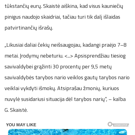
tūkstančių eurų. Skaistė aiškina, kad visus kauniečių
pinigus naudojo skaidriai, tačiau turi tik dalį išlaidas
patvirtinančių išrašų.
„Likusiai daliai čekių neišsaugojau, kadangi praėjo 7–8
metai. Įrodymų nebeturiu. <...> Apsisprendžiau tiesiog
savivaldybei grąžinti 30 procentų per 9,5 metų
savivaldybės tarybos nario veiklos gautų tarybos nario
veiklai vykdyti išmokų. Atsiprašau žmonių, kuriuos
nuvylė susidariusi situacija dėl tarybos narių“, – kalba
G. Skaistė.