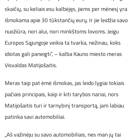
skaičių, su keliais esu kalbėjęs, jiems per mėnesį yra
išmokama apie 30 tūkstančių eurų. Ir jie leidžia savo
nuožiūra, nori alui, nori minkštoms lovoms. Jeigu
Europos Sąjungoje veikia ta tvarka, nežinau, koks
idiotas gali paneigti“, – kalba Kauno miesto meras
Visvaldas Matijošaitis.
Meras taip pat ėmė išmokas, jas leido lygiai tokiais
pačiais principais, kaip ir kiti tarybos nariai, nors
Matijošaitis turi ir tarnybinį transportą, jam labiau
patinka savi automobiliai.
„Aš važinėju su savo automobiliais, nes man jų tai