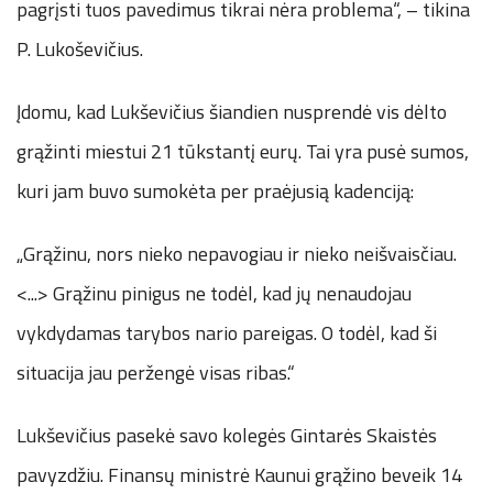
pagrįsti tuos pavedimus tikrai nėra problema“, – tikina
P. Lukoševičius.
Įdomu, kad Lukševičius šiandien nusprendė vis dėlto
grąžinti miestui 21 tūkstantį eurų. Tai yra pusė sumos,
kuri jam buvo sumokėta per praėjusią kadenciją:
„Grąžinu, nors nieko nepavogiau ir nieko neišvaisčiau.
<...> Grąžinu pinigus ne todėl, kad jų nenaudojau
vykdydamas tarybos nario pareigas. O todėl, kad ši
situacija jau peržengė visas ribas.“
Lukševičius pasekė savo kolegės Gintarės Skaistės
pavyzdžiu. Finansų ministrė Kaunui grąžino beveik 14