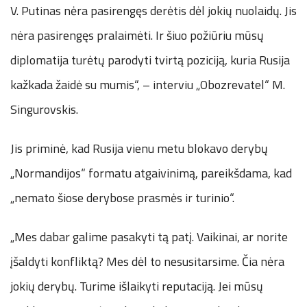
V. Putinas nėra pasirengęs derėtis dėl jokių nuolaidų. Jis
nėra pasirengęs pralaimėti. Ir šiuo požiūriu mūsų
diplomatija turėtų parodyti tvirtą poziciją, kuria Rusija
kažkada žaidė su mumis“, – interviu „Obozrevatel“ M.
Singurovskis.
Jis priminė, kad Rusija vienu metu blokavo derybų
„Normandijos“ formatu atgaivinimą, pareikšdama, kad
„nemato šiose derybose prasmės ir turinio“.
„Mes dabar galime pasakyti tą patį. Vaikinai, ar norite
įšaldyti konfliktą? Mes dėl to nesusitarsime. Čia nėra
jokių derybų. Turime išlaikyti reputaciją. Jei mūsų