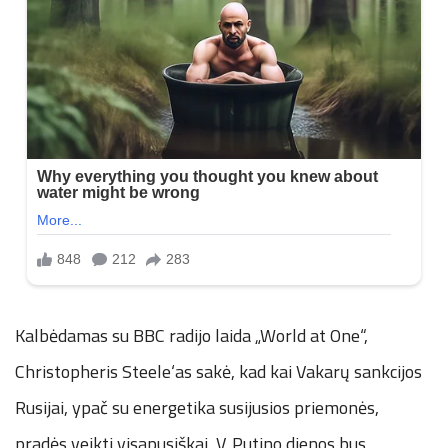
Kalbėdamas su BBC radijo laida „World at One“,
Christopheris Steele‘as sakė, kad kai Vakarų sankcijos
Rusijai, ypač su energetika susijusios priemonės,
pradės veikti visapusiškai, V. Putino dienos bus