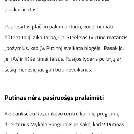
„suskaičiuotos“.
Paprašytas plačiau pakomentuoti, kodėl numato
būtent tokį laiko tarpą, Ch. Steele‘as tvirtino matantis
„požymius, kad [V. Putino] sveikata blogėja“. Pasak jo,
jei JAV ir JK šaltiniai teisūs, Rusijos lyderis po trijų ar
šešių mėnesių jau gali būti neveiksnus.
Putinas nėra pasiruošęs pralaimėti
Kiek anksčiau Razumkovo centro karinių programų
direktorius Mykola Sungurovskis sakė, kad V. Putinas