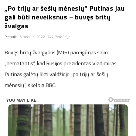
„Po trijų ar šešių mėnesių“ Putinas jau
n
gali būti neveiksnus – buvęs britų
.
žvalgas
Pasaulis
8 birželio, 2022
744 Peržiūrėjo
n
Buvęs britų žvalgybos (MI6) pareigūnas sako
e
„nematantis“, kad Rusijos prezidentas Vladimiras
t
Putinas galėtų likti valdžioje „po trijų ar šešių
mėnesių“, skelbia BBC.