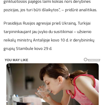
ginkluotosios pajėgos laimi kokias nors derybines
pozicijas, jos turi būti išlaikytos“, – pridūrė analitikas.
Prasidėjus Rusijos agresijai prieš Ukrainą, Turkijai
tarpininkaujant jau įvyko du susitikimai – užsienio
reikalų ministrų Antalijoje kovo 10 d. ir derybininkų
grupių Stambule kovo 29 d.