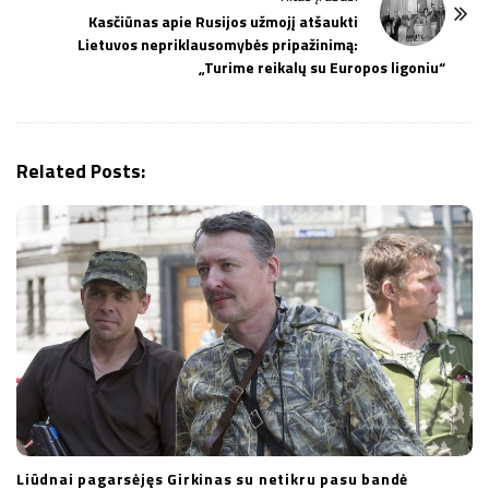
N
Kasčiūnas apie Rusijos užmojį atšaukti
a
Lietuvos nepriklausomybės pripažinimą:
v
„Turime reikalų su Europos ligoniu“
i
g
a
Related Posts:
t
i
o
n
Liūdnai pagarsėjęs Girkinas su netikru pasu bandė