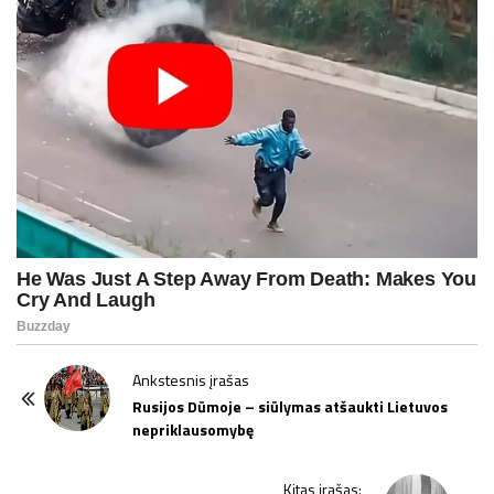
P
Ankstesnis įrašas
o
Rusijos Dūmoje – siūlymas atšaukti Lietuvos
nepriklausomybę
s
t
Kitas įrašas: