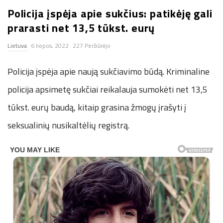
Policija įspėja apie sukčius: patikėję gali
n
prarasti net 13,5 tūkst. eurų
.
Lietuva
6 liepos, 2022
227 Peržiūrėjo
n
Policija įspėja apie naują sukčiavimo būdą. Kriminaline
e
policija apsimetę sukčiai reikalauja sumokėti net 13,5
tūkst. eurų baudą, kitaip grasina žmogų įrašyti į
t
seksualinių nusikaltėlių registrą.