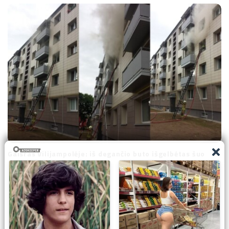
Gaisras Vilijampolėje: iš degančio buto išgelbėtas šuo