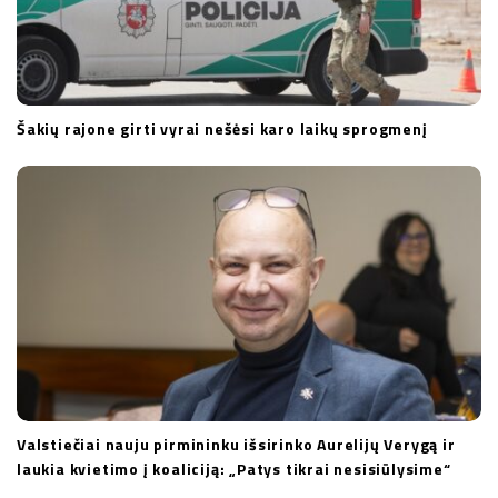
Šakių rajone girti vyrai nešėsi karo laikų sprogmenį
Valstiečiai nauju pirmininku išsirinko Aurelijų Verygą ir
laukia kvietimo į koaliciją: „Patys tikrai nesisiūlysime“