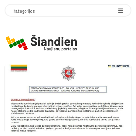
Kategorijos
S
i
a
n
d
i
e