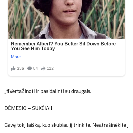
„#VertaŽinoti ir pasidalinti su draugais.
DĖMESIO – SUKČIAI!
Gavę tokį laišką, kuo skubiau jį trinkite. Neatrašinėkite į