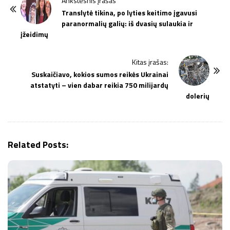
Ankstesnis įrašas
o
Translytė tikina, po lyties keitimo įgavusi
paranormalių galių: iš dvasių sulaukia ir
s
įžeidimų
t
N
Kitas įrašas:
a
Suskaičiavo, kokios sumos reikės Ukrainai
v
atstatyti – vien dabar reikia 750 milijardų
i
dolerių
g
a
t
Related Posts:
i
o
n