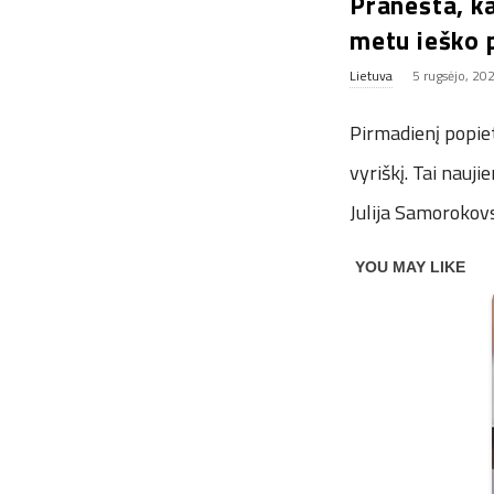
Pranešta, ka
metu ieško p
Lietuva
5 rugsėjo, 20
Pirmadienį popiet
vyriškį. Tai nauji
Julija Samorokovs