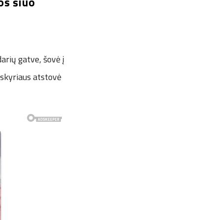
os šiuo
arių gatve, šovė į
s skyriaus atstovė