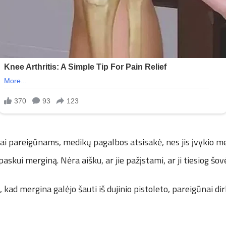
tai pareigūnams, medikų pagalbos atsisakė, nes jis įvykio 
paskui merginą. Nėra aišku, ar jie pažįstami, ar ji tiesiog šov
kad mergina galėjo šauti iš dujinio pistoleto, pareigūnai dir