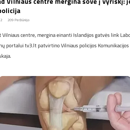
d Vilniaus centre mergina šovė į vyriškį: j
olicija
22
209 Peržiūrėjo
 Vilniaus centre, mergina einanti Islandijos gatvės link Labd
enų portalui tv3.lt patvirtino Vilniaus policijos Komunikacijo
kaja.