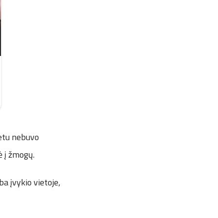
metu nebuvo
ė į žmogų.
ba įvykio vietoje,