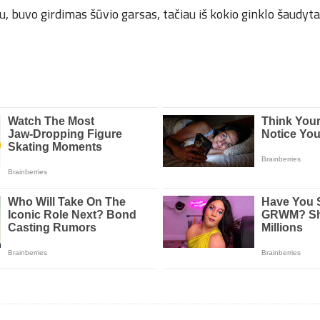
u, buvo girdimas šūvio garsas, tačiau iš kokio ginklo šaudyt