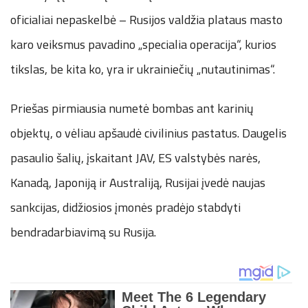
oficialiai nepaskelbė – Rusijos valdžia plataus masto
karo veiksmus pavadino „specialia operacija“, kurios
tikslas, be kita ko, yra ir ukrainiečių „nutautinimas“.
Priešas pirmiausia numetė bombas ant karinių
objektų, o vėliau apšaudė civilinius pastatus. Daugelis
pasaulio šalių, įskaitant JAV, ES valstybės narės,
Kanadą, Japoniją ir Australiją, Rusijai įvedė naujas
sankcijas, didžiosios įmonės pradėjo stabdyti
bendradarbiavimą su Rusija.