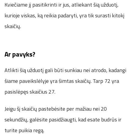
Kviečiame jį pasitikrinti ir jus, atliekant šią užduotį,
kurioje viskas, ką reikia padaryti, yra tik surasti kitokį
skaičių.
Ar pavyks?
Atlikti šią užduotį gali būti sunkiau nei atrodo, kadangi
šiame paveikslėlyje yra šimtas skaičių. Tarp 72 yra
pasislėpęs skaičius 27.
Jeigu šį skaičių pastebėsite per mažiau nei 20
sekundžių, galėsite pasidžiaugti, kad esate budrūs ir
turite puikia regą.