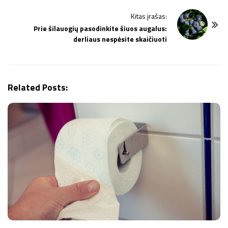
t
Kitas įrašas:
N
Prie šilauogių pasodinkite šiuos augalus:
a
derliaus nespėsite skaičiuoti
v
i
g
Related Posts:
a
t
i
o
n