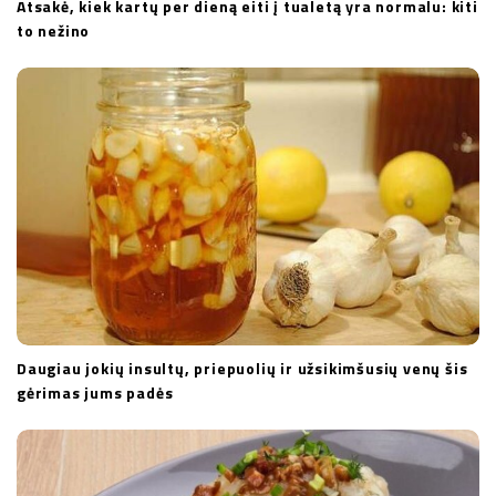
Atsakė, kiek kartų per dieną eiti į tualetą yra normalu: kiti
to nežino
Daugiau jokių insultų, priepuolių ir užsikimšusių venų šis
gėrimas jums padės