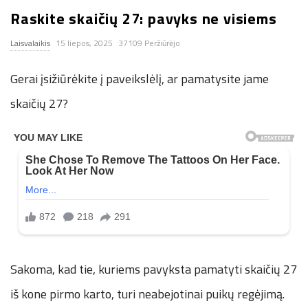
Raskite skaičių 27: pavyks ne visiems
n
Laisvalaikis
15 liepos, 2025
37109 Peržiūrėjo
.
Gerai įsižiūrėkite į paveikslėlį, ar pamatysite jame
n
skaičių 27?
e
t
Sakoma, kad tie, kuriems pavyksta pamatyti skaičių 27
iš kone pirmo karto, turi neabejotinai puikų regėjimą.