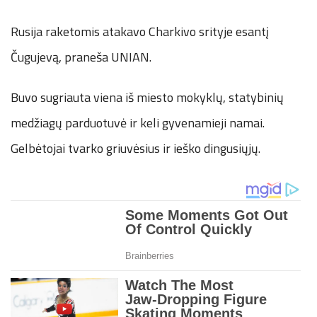
Rusija raketomis atakavo Charkivo srityje esantį
Čugujevą, praneša UNIAN.
Buvo sugriauta viena iš miesto mokyklų, statybinių
medžiagų parduotuvė ir keli gyvenamieji namai.
Gelbėtojai tvarko griuvėsius ir ieško dingusiųjų.