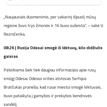
„Naujausiais duomenimis, per vakarinį išpuolį mūsų
regione žuvo trys žmonės ir 16 buvo sužeista“, – sakė V.
Rezničenka.
0
8:26 | Rusija
Odesai smogė iš lėktuvų, kilo didžiulis
gaisras
Pateikiama šiek tiek daugiau informacijos apie rusų
smūgį Odesai. Odesos srities atstovas Serhijus
Bratčukas praneša, kad rusai miestui smogė lėktuvais,
buvo pataikyta į gamybos ir prekybos bendrovės
sandėlį.