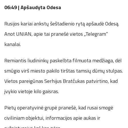
06:49 |
Apšaudyta Odesa
Rusijos kariai ankstų šeštadienio rytą apšaudė Odesą.
Anot UNIAN, apie tai pranešė vietos „Telegram“
kanalai.
Remiantis liudininkų paskelbta filmuota medžiaga, dėl
smūgio virš miesto pakilo tirštas tamsių dūmų stulpas.
Vietos pareigūnas Serhijus Bratčukas patvirtino, kad
įvykio vietoje kilo gaisras.
Pietų operatyvinė grupė pranešė, kad rusai smogė
civiliniam objektui, informacijos apie aukas ir