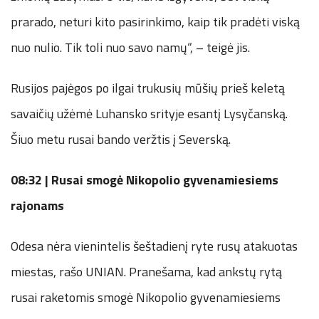
prarado, neturi kito pasirinkimo, kaip tik pradėti viską
nuo nulio. Tik toli nuo savo namų“, – teigė jis.
Rusijos pajėgos po ilgai trukusių mūšių prieš keletą
savaičių užėmė Luhansko srityje esantį Lysyčanską.
Šiuo metu rusai bando veržtis į Severską.
08:32 | Rusai smogė Nikopolio gyvenamiesiems
rajonams
Odesa nėra vienintelis šeštadienį ryte rusų atakuotas
miestas, rašo UNIAN. Pranešama, kad ankstų rytą
rusai raketomis smogė Nikopolio gyvenamiesiems