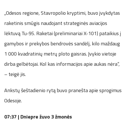
„Odesos regione, Stavropolio kryptimi, buvo įvykdytas
raketinis smūgis naudojant strateginės aviacijos
lėktuvą Tu-95. Raketai (preliminariai X-101) pataikius į
gamybos ir prekybos bendrovės sandėlį, kilo maždaug
1 000 kvadratinių metrų ploto gaisras. Įvykio vietoje
dirba gelbėtojai. Kol kas informacijos apie aukas nėra“,
– teigė jis.
Ankstų šeštadienio rytą buvo pranešta apie sprogimus
Odesoje.
07:37 |
Dniepre žuvo 3 žmonės