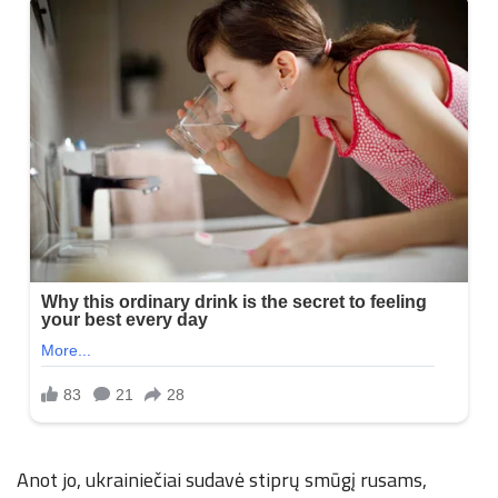
Anot jo, ukrainiečiai sudavė stiprų smūgį rusams,