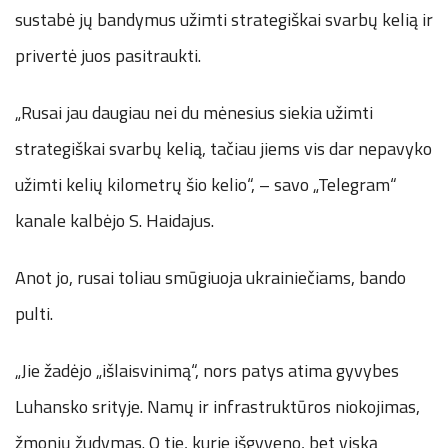
sustabė jų bandymus užimti strategiškai svarbų kelią ir
privertė juos pasitraukti.
„Rusai jau daugiau nei du mėnesius siekia užimti
strategiškai svarbų kelią, tačiau jiems vis dar nepavyko
užimti kelių kilometrų šio kelio“, – savo „Telegram“
kanale kalbėjo S. Haidajus.
Anot jo, rusai toliau smūgiuoja ukrainiečiams, bando
pulti.
„Jie žadėjo „išlaisvinimą“, nors patys atima gyvybes
Luhansko srityje. Namų ir infrastruktūros niokojimas,
žmonių žudymas. O tie, kurie išgyveno, bet viską