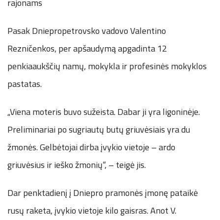
rajonams
Pasak Dniepropetrovsko vadovo Valentino
Rezničenkos, per apšaudymą apgadinta 12
penkiaaukščių namų, mokykla ir profesinės mokyklos
pastatas.
„Viena moteris buvo sužeista. Dabar ji yra ligoninėje.
Preliminariai po sugriautų butų griuvėsiais yra du
žmonės. Gelbėtojai dirba įvykio vietoje – ardo
griuvėsius ir ieško žmonių“, – teigė jis.
Dar penktadienį į Dniepro pramonės įmonę pataikė
rusų raketa, įvykio vietoje kilo gaisras. Anot V.