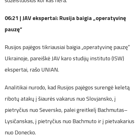
sužeistuosius kol kas nėra.
06:21 | JAV ekspertai: Rusija baigia „operatyvinę
pauzę“
Rusijos pajėgos tikriausiai baigia „operatyvinę pauzę“
Ukrainoje, pareiškė JAV karo studijų instituto (ISW)
ekspertai, rašo UNIAN.
Analitikai nurodo, kad Rusijos pajėgos surengė keletą
ribotų atakų į šiaurės vakarus nuo Slovjansko, į
pietryčius nuo Seversko, palei greitkelį Bachmutas–
Lysičanskas, į pietryčius nuo Bachmuto ir į pietvakarius
nuo Donecko.