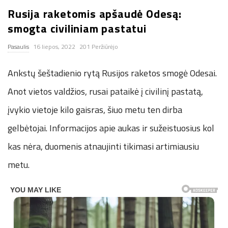
Rusija raketomis apšaudė Odesą:
n
smogta civiliniam pastatui
.
Pasaulis
16 liepos, 2022
201 Peržiūrėjo
n
Ankstų šeštadienio rytą Rusijos raketos smogė Odesai.
e
Anot vietos valdžios, rusai pataikė į civilinį pastatą,
įvykio vietoje kilo gaisras, šiuo metu ten dirba
t
gelbėtojai. Informacijos apie aukas ir sužeistuosius kol
kas nėra, duomenis atnaujinti tikimasi artimiausiu
metu.