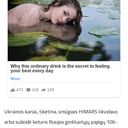
Ukrainos kariai, tikėtina, smūgiais HIMARS likvidavo
arba sužeidė keturis Rusijos ginkluotųjų pajėgų 106-