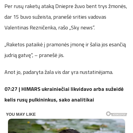
Per rusų raketų ataką Dniepre žuvo bent trys žmonės,
dar 15 buvo sužeista, pranešė srities vadovas
Valentinas Rezničenka, rašo „Sky news“.
„Raketos pataikė į pramonės įmonę ir šalia jos esančią
judrią gatvę“, – pranešė jis.
Anot jo, padaryta žala vis dar yra nustatinėjama.
0
7:27 |
HIMARS ukrainiečiai likvidavo arba sužeidė
kelis rusų pulkininkus, sako analitikai