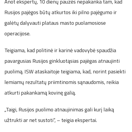
Anot ekspertų, 10 dienų pauzės nepakanka tam, kad
Rusijos pajėgos būtų atkurtos iki pilno pajėgumo ir
galėtų dalyvauti plataus masto puolamosiose
operacijose.
Teigiama, kad politinė ir karinė vadovybė spaudžia
pavargusias Rusijos ginkluotąsias pajėgas atnaujinti
puolimą. ISW ataskaitoje teigiama, kad, norint pasiekti
lemiamų rezultatų priimtinomis sąnaudomis, reikia
atkurti pakankamą kovinę galią.
„Taigi, Rusijos puolimo atnaujinimas gali kurį laiką
užtrukti ar net sustoti“, – teigia ekspertai.