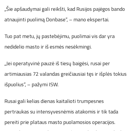
„Šie apšaudymai gali reikšti, kad Rusijos pajėgos bando
atnaujinti puolimą Donbase“, – mano ekspertai.
Tuo pat metu, jų pastebėjimu, puolimai vis dar yra
nedidelio masto ir iš esmės nesėkmingi.
„Jei operatyvinė pauzė iš tiesų baigėsi, rusai per
artimiausias 72 valandas greičiausiai tęs ir išplės tokius
išpuolius“, – pažymi ISW.
Rusai gali kelias dienas kaitalioti trumpesnes
pertraukas su intensyvesnėmis atakomis ir tik tada
pereiti prie plataus masto puolamosios operacijos.