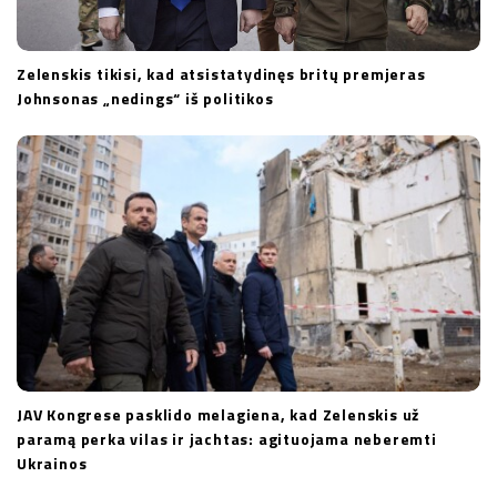
Zelenskis tikisi, kad atsistatydinęs britų premjeras
Johnsonas „nedings“ iš politikos
JAV Kongrese pasklido melagiena, kad Zelenskis už
paramą perka vilas ir jachtas: agituojama neberemti
Ukrainos