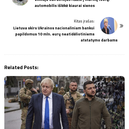
automobilis išlėkė kiaurai sienos
s
t
Kitas įrašas:
N
Lietuva skirs Ukrainos nacionaliniam bankui
a
papildomus 10 mln. eurų neatidėliotiniems
v
atstatymo darbams
i
g
a
Related Posts:
t
i
o
n