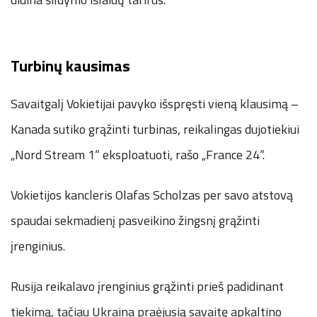
Turbinų kausimas
Savaitgalį Vokietijai pavyko išspręsti vieną klausimą –
Kanada sutiko grąžinti turbinas, reikalingas dujotiekiui
„Nord Stream 1“ eksploatuoti, rašo „France 24“.
Vokietijos kancleris Olafas Scholzas per savo atstovą
spaudai sekmadienį pasveikino žingsnį grąžinti
įrenginius.
Rusija reikalavo įrenginius grąžinti prieš padidinant
tiekimą, tačiau Ukraina praėjusią savaitę apkaltino