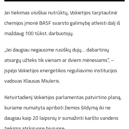
Jei tiekimas visiškai nutrūktų, Vokietijos tarptautinė
chemijos įmonė BASF svarsto galimybę atleisti dalį iš
maždaug 100 tūkst. darbuotojų.
„Jei daugiau negausime rusiškų dujų… dabartinių
atsargų užteks tik vienam ar dviem mėnesiams“, –
įspėjo Vokietijos energetikos reguliavimo institucijos
vadovas Klausas Miuleris.
Ketvirtadienį Vokietijos parlamentas patvirtino planą,
kuriame numatyta apriboti žiemos šildymą iki ne
daugiau kaip 20 laipsnių ir sumažinti karšto vandens
tiekimą atskiruose biuruose.