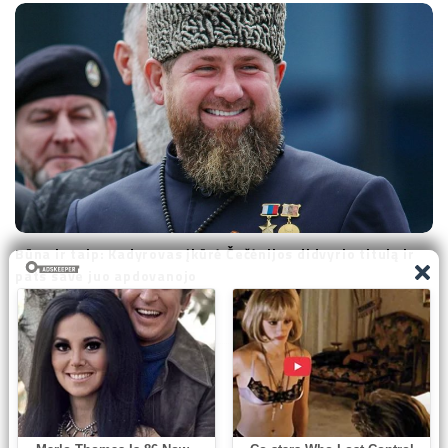
Būna ir taip: Kadyrovas įkūrė Čečėnijos didvyrio titulą ir
pats save juo apdovanojo