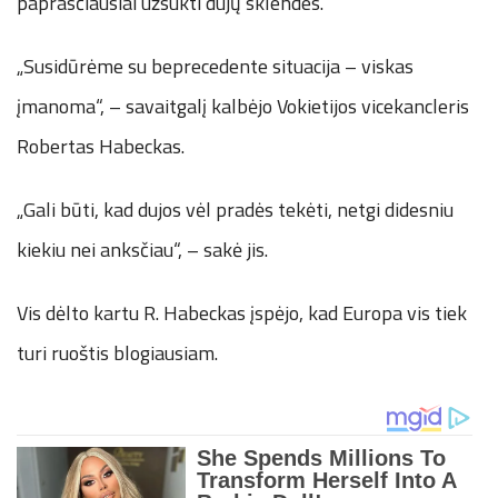
paprasčiausiai užsukti dujų sklendes.
„Susidūrėme su beprecedente situacija – viskas
įmanoma“, – savaitgalį kalbėjo Vokietijos vicekancleris
Robertas Habeckas.
„Gali būti, kad dujos vėl pradės tekėti, netgi didesniu
kiekiu nei anksčiau“, – sakė jis.
Vis dėlto kartu R. Habeckas įspėjo, kad Europa vis tiek
turi ruoštis blogiausiam.