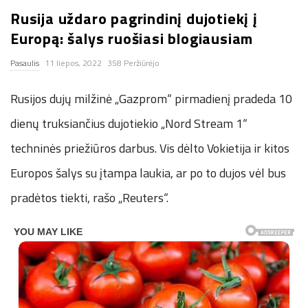
Rusija uždaro pagrindinį dujotiekį į
n
Europą: šalys ruošiasi blogiausiam
.
Pasaulis
11 liepos, 2022
358 Peržiūrėjo
n
Rusijos dujų milžinė „Gazprom“ pirmadienį pradeda 10
e
dienų truksiančius dujotiekio „Nord Stream 1“
techninės priežiūros darbus. Vis dėlto Vokietija ir kitos
t
Europos šalys su įtampa laukia, ar po to dujos vėl bus
pradėtos tiekti, rašo „Reuters“.