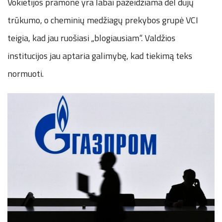
Vokietijos pramonė yra labai pažeidžiama dėl dujų
trūkumo, o cheminių medžiagų prekybos grupė VCI
teigia, kad jau ruošiasi „blogiausiam“. Valdžios
institucijos jau aptaria galimybę, kad tiekimą teks
normuoti.