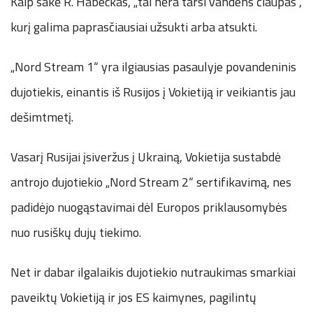
Kaip sakė R. Habeckas, „tai nėra tarsi vandens čiaupas“,
kurį galima paprasčiausiai užsukti arba atsukti.
„Nord Stream 1“ yra ilgiausias pasaulyje povandeninis
dujotiekis, einantis iš Rusijos į Vokietiją ir veikiantis jau
dešimtmetį.
Vasarį Rusijai įsiveržus į Ukrainą, Vokietija sustabdė
antrojo dujotiekio „Nord Stream 2“ sertifikavimą, nes
padidėjo nuogąstavimai dėl Europos priklausomybės
nuo rusiškų dujų tiekimo.
Net ir dabar ilgalaikis dujotiekio nutraukimas smarkiai
paveiktų Vokietiją ir jos ES kaimynes, pagilintų