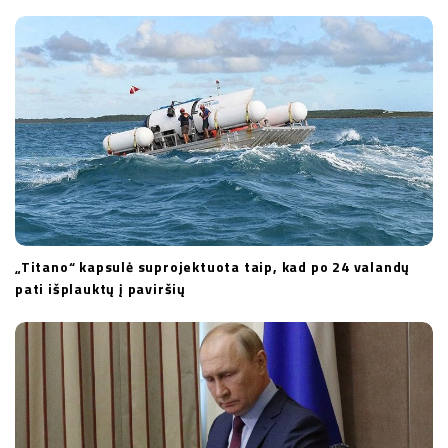
t
i
o
n
„Titano“ kapsulė suprojektuota taip, kad po 24 valandų
pati išplauktų į paviršių