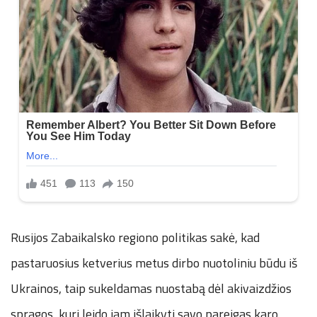
Rusijos Zabaikalsko regiono politikas sakė, kad
pastaruosius ketverius metus dirbo nuotoliniu būdu iš
Ukrainos, taip sukeldamas nuostabą dėl akivaizdžios
spragos, kuri leido jam išlaikyti savo pareigas karo