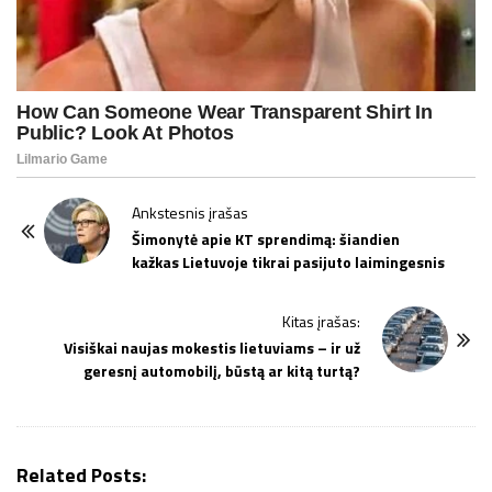
P
Ankstesnis įrašas
o
Šimonytė apie KT sprendimą: šiandien
kažkas Lietuvoje tikrai pasijuto laimingesnis
s
t
Kitas įrašas:
N
Visiškai naujas mokestis lietuviams – ir už
a
geresnį automobilį, būstą ar kitą turtą?
v
i
g
Related Posts:
a