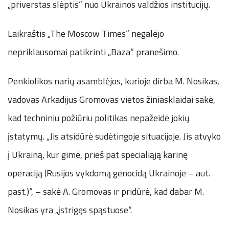
„priverstas slėptis“ nuo Ukrainos valdžios institucijų.
Laikraštis „The Moscow Times“ negalėjo
nepriklausomai patikrinti „Baza“ pranešimo.
Penkiolikos narių asamblėjos, kurioje dirba M. Nosikas,
vadovas Arkadijus Gromovas vietos žiniasklaidai sakė,
kad techniniu požiūriu politikas nepažeidė jokių
įstatymų. „Jis atsidūrė sudėtingoje situacijoje. Jis atvyko
į Ukrainą, kur gimė, prieš pat specialiąją karinę
operaciją (Rusijos vykdomą genocidą Ukrainoje – aut.
past.)“, – sakė A. Gromovas ir pridūrė, kad dabar M.
Nosikas yra „įstrigęs spąstuose“.