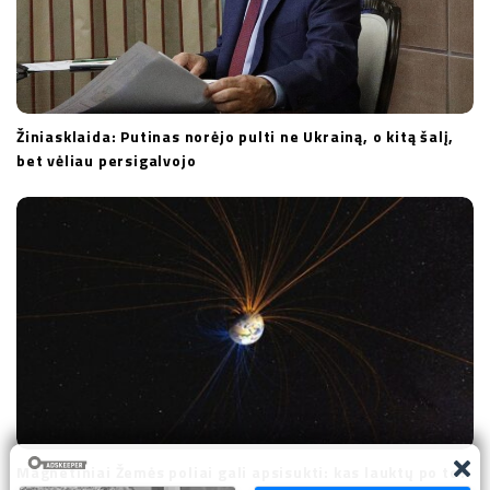
Žiniasklaida: Putinas norėjo pulti ne Ukrainą, o kitą šalį,
bet vėliau persigalvojo
Magnetiniai Žemės poliai gali apsisukti: kas lauktų po to?