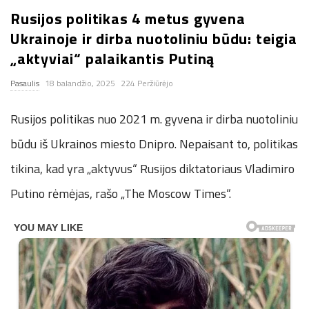
Rusijos politikas 4 metus gyvena
n
Ukrainoje ir dirba nuotoliniu būdu: teigia
.
„aktyviai“ palaikantis Putiną
Pasaulis
18 balandžio, 2025
224 Peržiūrėjo
n
Rusijos politikas nuo 2021 m. gyvena ir dirba nuotoliniu
e
būdu iš Ukrainos miesto Dnipro. Nepaisant to, politikas
t
tikina, kad yra „aktyvus“ Rusijos diktatoriaus Vladimiro
Putino rėmėjas, rašo „The Moscow Times“.