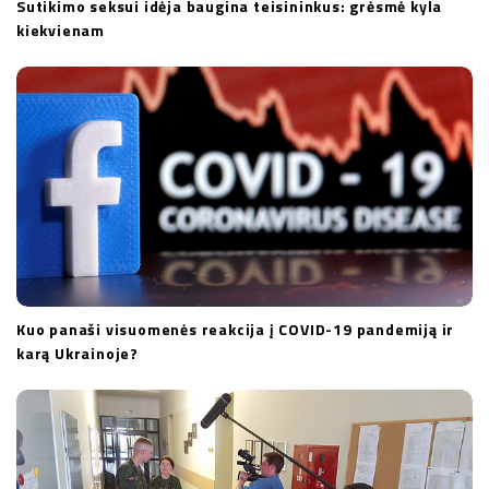
Sutikimo seksui idėja baugina teisininkus: grėsmė kyla
kiekvienam
Kuo panaši visuomenės reakcija į COVID-19 pandemiją ir
karą Ukrainoje?