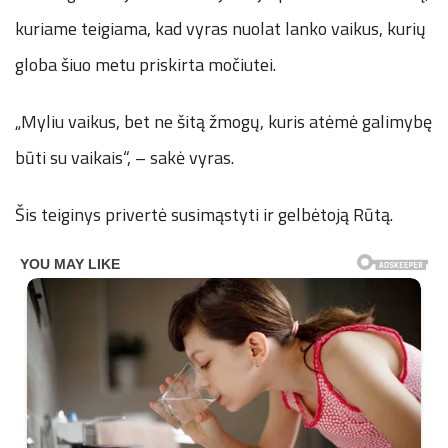
kuriame teigiama, kad vyras nuolat lanko vaikus, kurių
globa šiuo metu priskirta močiutei.
„Myliu vaikus, bet ne šitą žmogų, kuris atėmė galimybę
būti su vaikais“, – sakė vyras.
Šis teiginys privertė susimąstyti ir gelbėtoją Rūtą.