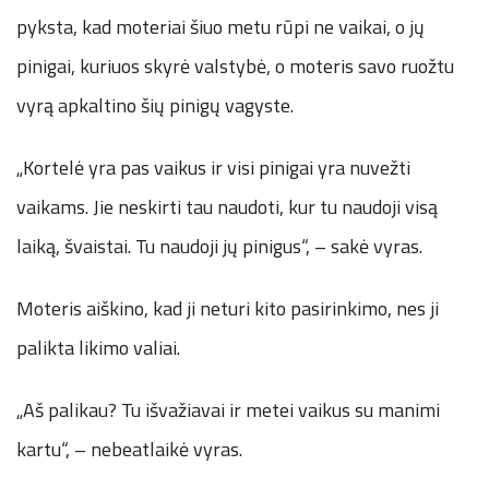
pyksta, kad moteriai šiuo metu rūpi ne vaikai, o jų
pinigai, kuriuos skyrė valstybė, o moteris savo ruožtu
vyrą apkaltino šių pinigų vagyste.
„Kortelė yra pas vaikus ir visi pinigai yra nuvežti
vaikams. Jie neskirti tau naudoti, kur tu naudoji visą
laiką, švaistai. Tu naudoji jų pinigus“, – sakė vyras.
Moteris aiškino, kad ji neturi kito pasirinkimo, nes ji
palikta likimo valiai.
„Aš palikau? Tu išvažiavai ir metei vaikus su manimi
kartu“, – nebeatlaikė vyras.