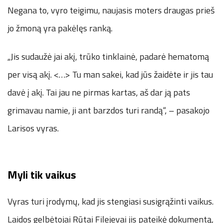
Negana to, vyro teigimu, naujasis moters draugas prieš
jo žmoną yra pakėlęs ranką.
„Jis sudaužė jai akį, trūko tinklainė, padarė hematomą
per visą akį. <…> Tu man sakei, kad jūs žaidėte ir jis tau
davė į akį. Tai jau ne pirmas kartas, aš dar ją pats
grimavau namie, ji ant barzdos turi randą“, – pasakojo
Larisos vyras.
Myli tik vaikus
Vyras turi įrodymų, kad jis stengiasi susigrąžinti vaikus.
Laidos gelbėtojai Rūtai Filejevai jis pateikė dokumentą,