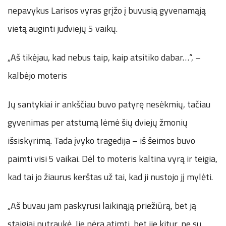
nepavykus Larisos vyras grįžo į buvusią gyvenamąją
vietą auginti judviejų 5 vaikų.
„Aš tikėjau, kad nebus taip, kaip atsitiko dabar…“, –
kalbėjo moteris
Jų santykiai ir ankščiau buvo patyrę nesėkmių, tačiau
gyvenimas per atstumą lėmė šių dviejų žmonių
išsiskyrimą. Tada įvyko tragedija – iš šeimos buvo
paimti visi 5 vaikai. Dėl to moteris kaltina vyrą ir teigia,
kad tai jo žiaurus kerštas už tai, kad ji nustojo jį mylėti.
„Aš buvau jam paskyrusi laikinąją priežiūrą, bet ją
staigiai nutraukė. Jie nėra atimti, bet jie kitur, ne su