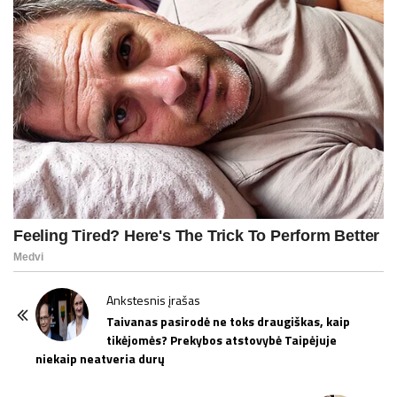
P
Ankstesnis įrašas
o
Taivanas pasirodė ne toks draugiškas, kaip
tikėjomės? Prekybos atstovybė Taipėjuje
s
niekaip neatveria durų
t
N