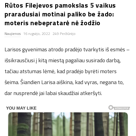
Rūtos Filejevos pamokslas 5 vaikus
n
praradusiai motinai paliko be žado:
moteris nebepratarė nė žodžio
.
Naujienos
16 rugsėjo, 2022
249 Peržiūrėjo
n
Larisos gyvenimas atrodo pradėjo tvarkytis iš esmės –
e
išsikrausčiusi į kitą miestą pagaliau susirado darbą,
t
tačiau atstumas lėmė, kad pradėjo byrėti moters
šeima. Šiandien Larisa aiškina, kad vyras, negana to,
dar nusprendė jai labai skaudžiai atkeršyti.