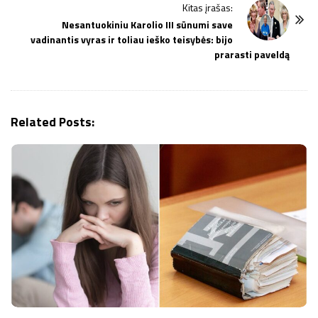
Kitas įrašas:
a
Nesantuokiniu Karolio III sūnumi save
v
vadinantis vyras ir toliau ieško teisybės: bijo
i
prarasti paveldą
g
a
t
Related Posts:
i
o
n