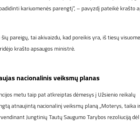
o padidinti kariuomenės parengtį“, – pavyzdį pateikė krašto 
 šių pareigų, tai akivaizdu, kad poreikis yra, iš tiesų visuom
pridėjo krašto apsaugos ministrė.
aujas nacionalinis veiksmų planas
cijos metu taip pat atkreiptas dėmesys į Užsienio reikalų
ngtą atnaujintą nacionalinį veiksmų planą „Moterys, taika i
yvendinant Jungtinių Tautų Saugumo Tarybos rezoliuciją dėl