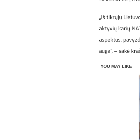
„Iš tikrųjų Lietu
aktyvių karių NAT
aspektus, pavyzdž
auga“, – sakė kra