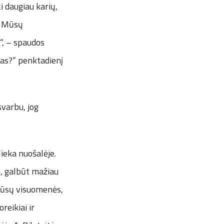
i daugiau karių,
. Mūsų
“, – spaudos
tas?“ penktadienį
svarbu, jog
ieka nuošalėje.
u, galbūt mažiau
 mūsų visuomenės,
reikiai ir