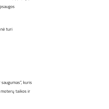
apsaugos
enė turi
r saugumas“, kuris
 moterų taikos ir