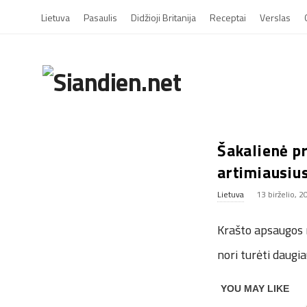
Lietuva
Pasaulis
Didžioji Britanija
Receptai
Verslas
S
i
a
Šakalienė p
artimiausiu
n
Lietuva
13 birželio, 
d
Krašto apsaugos m
i
nori turėti daugi
e