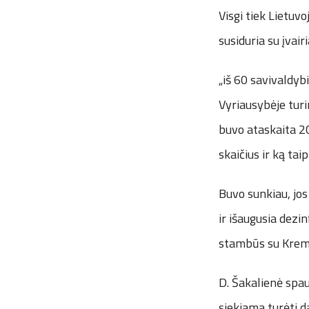
Visgi tiek Lietuv
susiduria su įvai
„iš 60 savivaldyb
Vyriausybėje turi
buvo ataskaita 2
skaičius ir ką ta
Buvo sunkiau, jo
ir išaugusia dezin
stambūs su Kremli
D. Šakalienė spau
siekiama turėti d