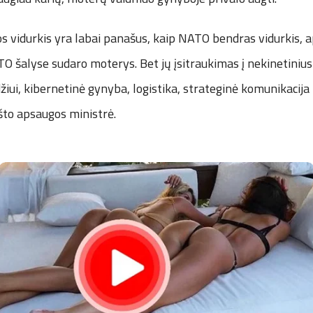
vos vidurkis yra labai panašus, kaip NATO bendras vidurkis, a
O šalyse sudaro moterys. Bet jų įsitraukimas į nekinetiniu
iui, kibernetinė gynyba, logistika, strateginė komunikacija 
što apsaugos ministrė.