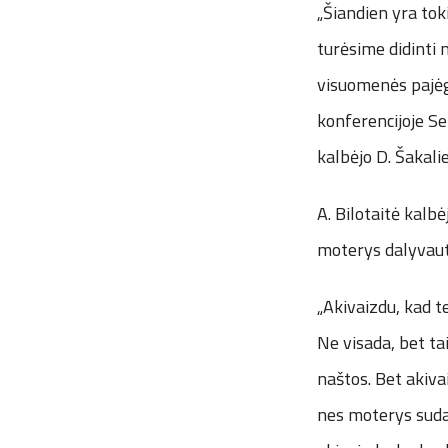
„Šiandien yra tok
turėsime didinti
visuomenės pajėg
konferencijoje S
kalbėjo D. Šakali
A. Bilotaitė kalb
moterys dalyvau
„Akivaizdu, kad t
Ne visada, bet ta
naštos. Bet akiv
nes moterys sudar