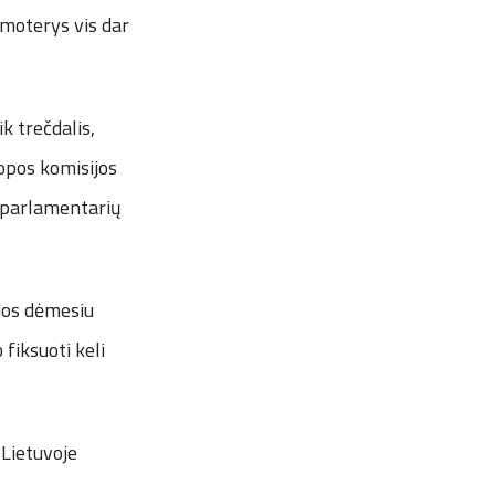
 moterys vis dar
k trečdalis,
ropos komisijos
 parlamentarių
idos dėmesiu
 fiksuoti keli
 Lietuvoje