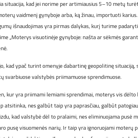
ia situacija, kad jei norime per artimiausius 5–10 metų turėt
 moterų vaidmenį gynyboje arba, ką žinau, importuoti karius
umų išnaudojimas yra pirmas dalykas, kurį turime padaryti
eime „Moterys visuotinėje gynyboje: našta ar sėkmės garan
enė.
ėjo, kad ypač turint omenyje dabartinę geopolitinę situaciją, 
tų svarbiuose valstybės priimamuose sprendimuose.
en, kur yra priimami lemiami sprendimai, moterys vis dėlto l
ip atsitinka, nes galbūt taip yra paprasčiau, galbūt patogia
aizdu, kad valstybė dėl to pralaimi, nes eliminuojama pusė
o pusę visuomenės narių. Ir taip yra ignoruojami moterų po