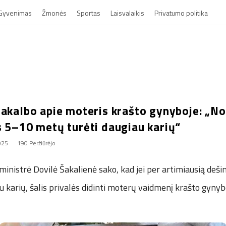
Gyvenimas
Žmonės
Sportas
Laisvalaikis
Privatumo politika
rakalbo apie moteris krašto gynyboje: „N
s 5–10 metų turėti daugiau karių“
2025
190 Peržiūrėjo
inistrė Dovilė Šakalienė sako, kad jei per artimiausią deš
au karių, šalis privalės didinti moterų vaidmenį krašto gynyb