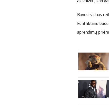
akivaizdu, kad va
Buvusi vidaus rei
konfliktiniu būdu
sprendimų priėmi