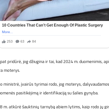
 pat pridūrė, jog džiugina ir tai, kad 2024 m. duomenimis, ap
ra moterys.
ino ministrė, įvairūs tyrimai rodo, jog moterys, dalyvaudamos
suomenės pasitikėjimą ir identifikaciją su šalies gynyba.
18 m. atkūrė šauktinių tarnybą abiem lytims, kaip rodo jų g