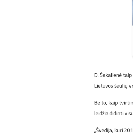
D. Šakalienė taip
Lietuvos šaulių y
Be to, kaip tvirt
leidžia didinti vi
„Švedija, kuri 20