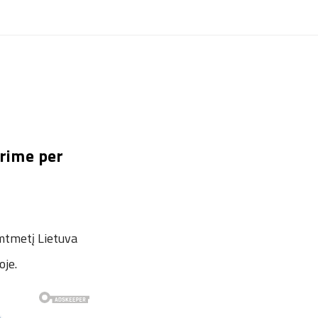
orime per
imtmetį Lietuva
oje.