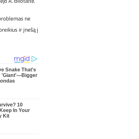
jo A. Bilotaitė.
 problemas ne
eikius ir įnešą į