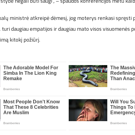
lstybė negali būti saugi“, – spaudos konferencijos metu kalbė
kalų ministrė atkreipė dėmesį, jog moterys renkasi spręsti
, turi daugiau empatijos ir daugiau mato visos visuomenės por
mą kitokį požiūrį.