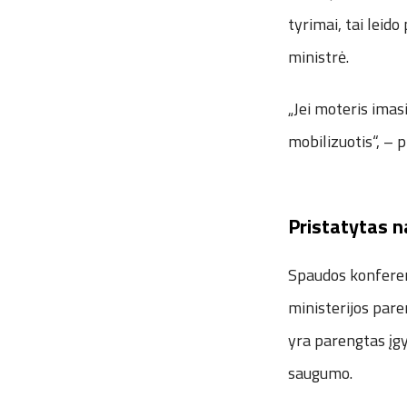
tyrimai, tai leid
ministrė.
„Jei moteris imasi
mobilizuotis“, – 
Pristatytas n
Spaudos konferen
ministerijos pare
yra parengtas įg
saugumo.