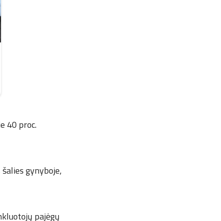
ie 40 proc.
 šalies gynyboje,
inkluotojų pajėgų