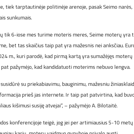
oje, tiek tarptautinėje politinėje arenoje, pasak Seimo narės,
riais sunkumais.
ių tik 6-iose mes turime moteris meres, Seime moterų yra ti
me, bet tas skaičius taip pat yra mažesnis nei anksčiau. Eu
024 m., kuri parodė, kad pirmą kartą yra sumažėjęs moterų
ip pat pažymėjo, kad kandidatuoti moterims nebuvo lengva.
s susidūrė su priekabiavimu, bauginimu, mažesniu žiniaskla
formacija prieš jas internete. Ir taip pat patvirtina, kad buvo
aus kišimusi susiję atvejai“, – pažymėjo A. Bilotaitė.
dos konferencijoje teigė, jog jei per artimiausius 5-10 metų
augiau karių, moterų vaidmuo gynyboje privalo augti.