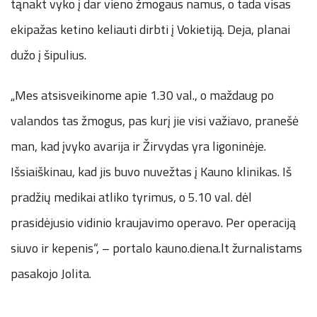
tąnakt vyko į dar vieno žmogaus namus, o tada visas
ekipažas ketino keliauti dirbti į Vokietiją. Deja, planai
dužo į šipulius.
„Mes atsisveikinome apie 1.30 val., o maždaug po
valandos tas žmogus, pas kurį jie visi važiavo, pranešė
man, kad įvyko avarija ir Žirvydas yra ligoninėje.
Išsiaiškinau, kad jis buvo nuvežtas į Kauno klinikas. Iš
pradžių medikai atliko tyrimus, o 5.10 val. dėl
prasidėjusio vidinio kraujavimo operavo. Per operaciją
siuvo ir kepenis“, – portalo kauno.diena.lt žurnalistams
pasakojo Jolita.