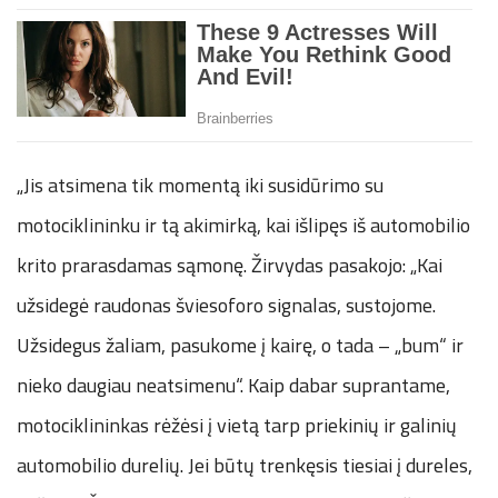
„Jis atsimena tik momentą iki susidūrimo su
motociklininku ir tą akimirką, kai išlipęs iš automobilio
krito prarasdamas sąmonę. Žirvydas pasakojo: „Kai
užsidegė raudonas šviesoforo signalas, sustojome.
Užsidegus žaliam, pasukome į kairę, o tada – „bum“ ir
nieko daugiau neatsimenu“. Kaip dabar suprantame,
motociklininkas rėžėsi į vietą tarp priekinių ir galinių
automobilio durelių. Jei būtų trenkęsis tiesiai į dureles,