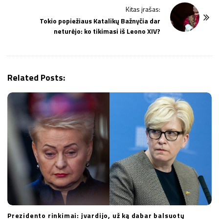
Kitas įrašas:
N
Tokio popiežiaus Katalikų Bažnyčia dar
a
neturėjo: ko tikimasi iš Leono XIV?
v
i
g
Related Posts:
a
t
i
o
n
Prezidento rinkimai: įvardijo, už ką dabar balsuotų