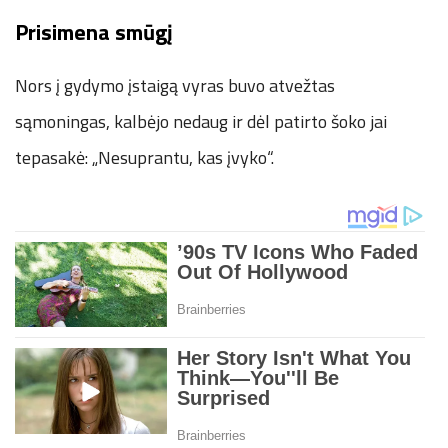
Prisimena smūgį
Nors į gydymo įstaigą vyras buvo atvežtas
sąmoningas, kalbėjo nedaug ir dėl patirto šoko jai
tepasakė: „Nesuprantu, kas įvyko“.