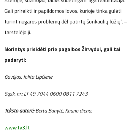
Ateityje, sužinojau, lauks sudėtinga ir ilga reabilitacija.
Gali prireikti ir papildomos lovos, kurioje tinka gulėti
turint nugaros problemų dėl patirtų šonkaulių lūžių“, –
tarstelėjo ji.
Norintys prisidėti prie pagalbos Žirvydui, gali tai
padaryti:
Gavėjas: Jolita Lipčienė
Sąsk. nr.: LT 49 7044 0600 0811 7243
Teksto autorė:
Berta Banytė, Kauno diena.
www.tv3.lt