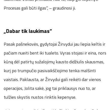
Procesas gali būti ilgas“, – graudinosi ji.
„Dabar tik laukimas“
Pasak pašnekovės, gydytojai Žirvydui jau liepia keltis ir
pačiam nueiti bent iki tualeto. Vyras stojasi ir eina, nors
kūną dėl patirtų sužalojimų kausto didžiulis skausmas,
kurį po trumpučio pasivaikščiojimo tenka malšinti
vaistais. Paklausta, ar Žirvydui gali reikėti dar vienos
operacijos, Jolita sakė, jog tai priklausys nuo to, ar
tulžies skystis nustos rinktis kepenyse.