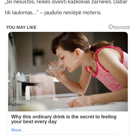
„Jei nesustos, reikės išvesti kažkokias žarneles. Dabar
tik laukimas…“ – jaudulio neslėpė moteris.