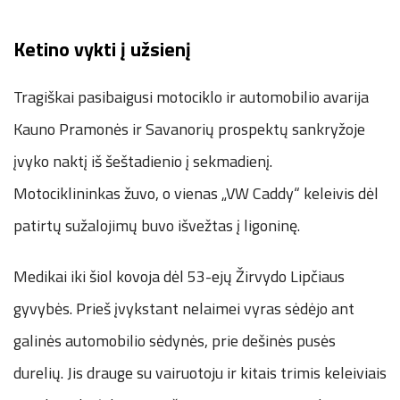
Ketino vykti į užsienį
Tragiškai pasibaigusi motociklo ir automobilio avarija
Kauno Pramonės ir Savanorių prospektų sankryžoje
įvyko naktį iš šeštadienio į sekmadienį.
Motociklininkas žuvo, o vienas „VW Caddy“ keleivis dėl
patirtų sužalojimų buvo išvežtas į ligoninę.
Medikai iki šiol kovoja dėl 53-ejų Žirvydo Lipčiaus
gyvybės. Prieš įvykstant nelaimei vyras sėdėjo ant
galinės automobilio sėdynės, prie dešinės pusės
durelių. Jis drauge su vairuotoju ir kitais trimis keleiviais