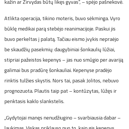
kažin ar Žirvydas būtų likęs gyvas“, – spėjo pašnekovė.
Atlikta operacija, tikino moteris, buvo sėkminga. Vyro
būklę medikai parą stebėjo reanimacijoje. Paskui jis
buvo perkeltas į palatą. Tačiau eismo įvykis nepraėjo
be skaudžių pasekmių: daugybiniai šonkaulių lūžiai,
stipriai pažeistos kepenys – jas nuo smūgio per avariją
galimai bus pradūrę šonkauliai. Kepenyse pradėjo
rinktis tulžies skystis. Nors tai, pasak Jolitos, nebuvo
prognozuota. Plautis taip pat – kontūzytas, lūžęs ir
penktasis kaklo slankstelis.
„Gydytojai manęs nenudžiugino – svarbiausia dabar –
laukimas. Viskas priklauso nuo to, kaip gis kepenys.