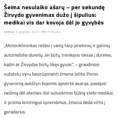
Šeima nesulaiko ašarų – per sekundę
n
Žirvydo gyvenimas dužo į šipulius:
.
medikai vis dar kovoja dėl jo gyvybės
Lietuva
9 gegužės, 2025
680 Peržiūrėjo
n
„Motociklininkas rėžėsi į vietą tarp priekinių ir galinių
e
automobilio durelių. Jei būtų trenkęsis tiesiai į dureles,
t
kažin ar Žirvydas būtų likęs gyvas“, – graudinosi
sužalotu vyru besirūpinanti žmona Jolita. Poros
gyvenimą aukštyn kojomis apvertė avarija, pasėjusi
nežinią dėl ateities. Kol sutuoktinio būklę stebi medikai
ir priima lemtingus sprendimus, žmona deda viltis į
geradarius.