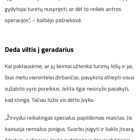
gydytojai turėtų nuspręsti, ar dėl to reikės antros
operacijos“, – kalbėjo pašnekovė.
Deda viltis į geradarius
Kai paklausėme, ar jų šeimai užtenka turimų lėšų ir jai,
šiuo metu vienintelei dirbančiai, pavyksta atliepti visus
sužaloto vyro poreikius, Jolita ilgai nesiryžo pasakyti,
kad stinga. Tačiau lūžis vis dėlto įvyko.
„Žirvydui reikalingas specialus papildomas maistas. Jis
kainuoja nemažus pinigus. Svarbu įsigyti ir kaklo įtvarą.