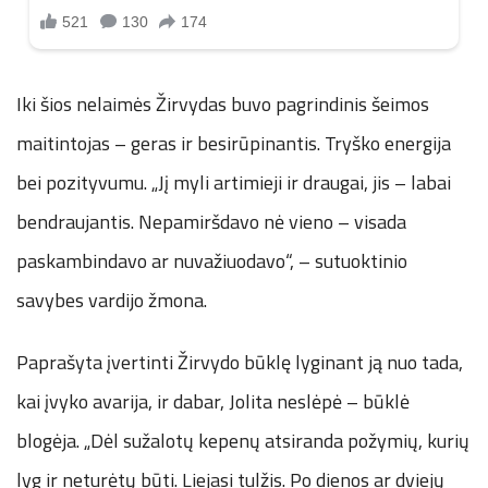
Iki šios nelaimės Žirvydas buvo pagrindinis šeimos
maitintojas – geras ir besirūpinantis. Tryško energija
bei pozityvumu. „Jį myli artimieji ir draugai, jis – labai
bendraujantis. Nepamiršdavo nė vieno – visada
paskambindavo ar nuvažiuodavo“, – sutuoktinio
savybes vardijo žmona.
Paprašyta įvertinti Žirvydo būklę lyginant ją nuo tada,
kai įvyko avarija, ir dabar, Jolita neslėpė – būklė
blogėja. „Dėl sužalotų kepenų atsiranda požymių, kurių
lyg ir neturėtų būti. Liejasi tulžis. Po dienos ar dviejų