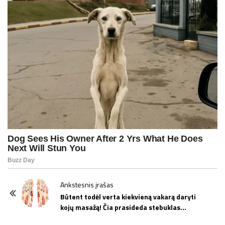
P
Ankstesnis įrašas
o
Būtent todėl verta kiekvieną vakarą daryti
kojų masažą! Čia prasideda stebuklas…
s
t