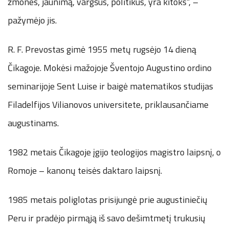
žmones, jaunimą, vargšus, politikus, yra kitoks“, –
pažymėjo jis.
R. F. Prevostas gimė 1955 metų rugsėjo 14 dieną
Čikagoje. Mokėsi mažojoje Šventojo Augustino ordino
seminarijoje Sent Luise ir baigė matematikos studijas
Filadelfijos Vilianovos universitete, priklausančiame
augustinams.
1982 metais Čikagoje įgijo teologijos magistro laipsnį, o
Romoje – kanonų teisės daktaro laipsnį.
1985 metais poliglotas prisijungė prie augustiniečių
Peru ir pradėjo pirmąją iš savo dešimtmetį trukusių