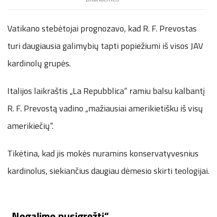
Vatikano stebėtojai prognozavo, kad R. F. Prevostas
turi daugiausia galimybių tapti popiežiumi iš visos JAV
kardinolų grupės.
Italijos laikraštis „La Repubblica“ ramiu balsu kalbantį
R. F. Prevostą vadino „mažiausiai amerikietišku iš visų
amerikiečių“.
Tikėtina, kad jis mokės nuramins konservatyvesnius
kardinolus, siekiančius daugiau dėmesio skirti teologijai.
„Negalime nusigręžti“