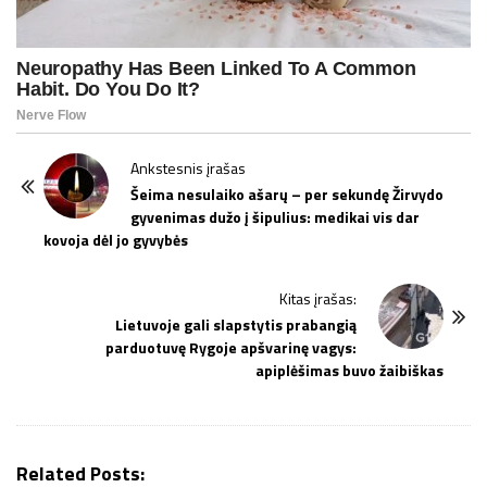
P
Ankstesnis įrašas
o
Šeima nesulaiko ašarų – per sekundę Žirvydo
gyvenimas dužo į šipulius: medikai vis dar
s
kovoja dėl jo gyvybės
t
N
Kitas įrašas:
a
Lietuvoje gali slapstytis prabangią
v
parduotuvę Rygoje apšvarinę vagys:
i
apiplėšimas buvo žaibiškas
g
a
t
Related Posts: