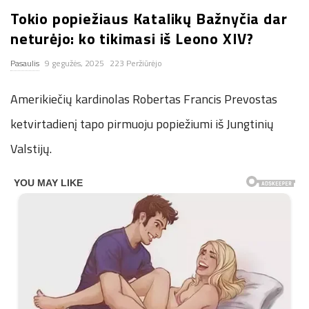
Tokio popiežiaus Katalikų Bažnyčia dar
n
neturėjo: ko tikimasi iš Leono XIV?
.
Pasaulis
9 gegužės, 2025
223 Peržiūrėjo
n
Amerikiečių kardinolas Robertas Francis Prevostas
e
ketvirtadienį tapo pirmuoju popiežiumi iš Jungtinių
Valstijų.
t