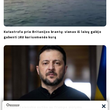
Katastrofa prie Britanijos krantų: vienas iš laivų galėjo
gabenti JAV kariuomenės kurą
Šaltinis: Zelenskis sutiko su Trumpo siūlymu