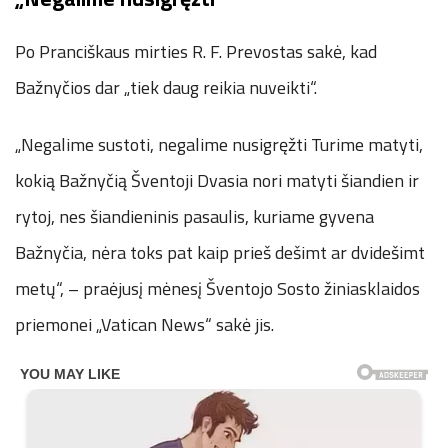
Po Pranciškaus mirties R. F. Prevostas sakė, kad
Bažnyčios dar „tiek daug reikia nuveikti“.
„Negalime sustoti, negalime nusigręžti Turime matyti,
kokią Bažnyčią Šventoji Dvasia nori matyti šiandien ir
rytoj, nes šiandieninis pasaulis, kuriame gyvena
Bažnyčia, nėra toks pat kaip prieš dešimt ar dvidešimt
metų“, – praėjusį mėnesį Šventojo Sosto žiniasklaidos
priemonei „Vatican News“ sakė jis.