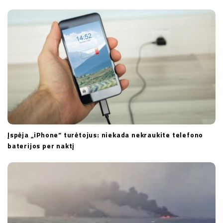
i
o
n
Įspėja „iPhone“ turėtojus: niekada nekraukite telefono
baterijos per naktį