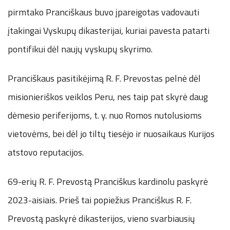
pirmtako Pranciškaus buvo įpareigotas vadovauti
įtakingai Vyskupų dikasterijai, kuriai pavesta patarti
pontifikui dėl naujų vyskupų skyrimo.
Pranciškaus pasitikėjimą R. F. Prevostas pelnė dėl
misionieriškos veiklos Peru, nes taip pat skyrė daug
dėmesio periferijoms, t. y. nuo Romos nutolusioms
vietovėms, bei dėl jo tiltų tiesėjo ir nuosaikaus Kurijos
atstovo reputacijos.
69-erių R. F. Prevostą Pranciškus kardinolu paskyrė
2023-aisiais. Prieš tai popiežius Pranciškus R. F.
Prevostą paskyrė dikasterijos, vieno svarbiausių