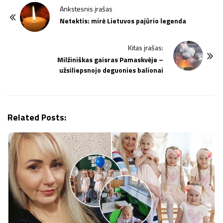
P
Ankstesnis įrašas
o
Netektis: mirė Lietuvos pajūrio legenda
s
t
Kitas įrašas:
Milžiniškas gaisras Pamaskvėje –
N
užsiliepsnojo deguonies balionai
a
v
i
g
Related Posts:
a
t
i
o
n