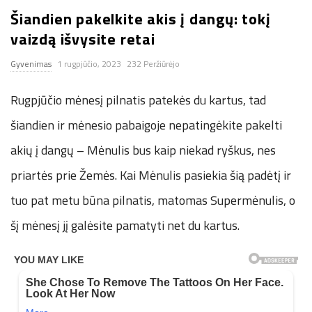
Šiandien pakelkite akis į dangų: tokį
n
vaizdą išvysite retai
.
Gyvenimas
1 rugpjūčio, 2023
232 Peržiūrėjo
n
Rugpjūčio mėnesį pilnatis patekės du kartus, tad
e
šiandien ir mėnesio pabaigoje nepatingėkite pakelti
akių į dangų – Mėnulis bus kaip niekad ryškus, nes
t
priartės prie Žemės. Kai Mėnulis pasiekia šią padėtį ir
tuo pat metu būna pilnatis, matomas Supermėnulis, o
šį mėnesį jį galėsite pamatyti net du kartus.