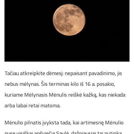
Tačiau atkreipkite dėmesį: nepaisant pavadinimo, jis
nebus mėlynas. Šis terminas kilo iš 16 a. posakio,
kuriame Mėlynasis Mėnulis reiškė kažką, kas niekada
arba labai retai matoma.
Mėnulio pilnatis įvyksta tada, kai artimesnę Mėnulio
pusę visiškai apšviečia Saulė, dažniausiai tai nutinka