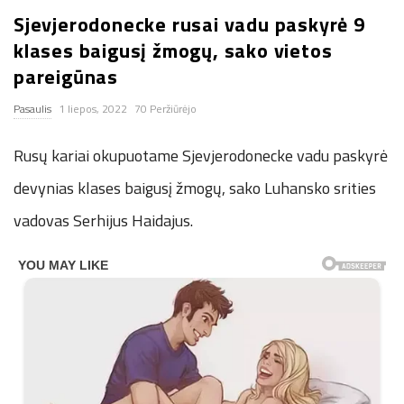
Sjevjerodonecke rusai vadu paskyrė 9
n
klases baigusį žmogų, sako vietos
.
pareigūnas
Pasaulis
1 liepos, 2022
70 Peržiūrėjo
n
Rusų kariai okupuotame Sjevjerodonecke vadu paskyrė
e
devynias klases baigusį žmogų, sako Luhansko srities
t
vadovas Serhijus Haidajus.