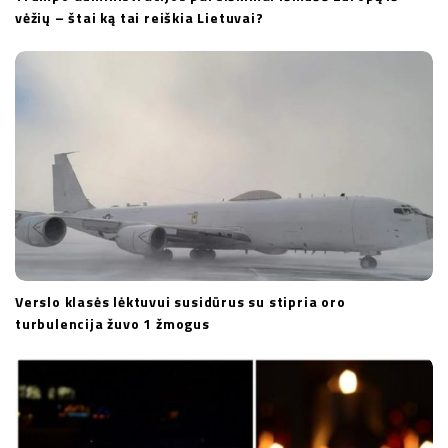
vėžių – štai ką tai reiškia Lietuvai?
Verslo klasės lėktuvui susidūrus su stipria oro
turbulencija žuvo 1 žmogus