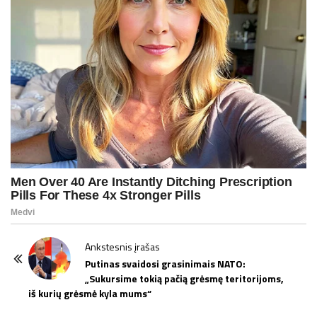
P
Ankstesnis įrašas
o
Putinas svaidosi grasinimais NATO:
„Sukursime tokią pačią grėsmę teritorijoms,
s
iš kurių grėsmė kyla mums“
t