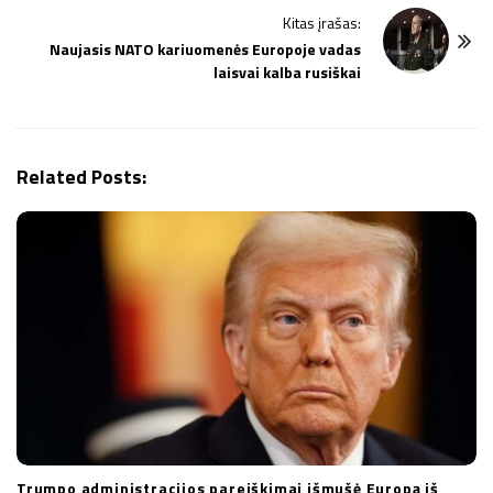
N
Kitas įrašas:
a
Naujasis NATO kariuomenės Europoje vadas
v
laisvai kalba rusiškai
i
g
a
Related Posts:
t
i
o
n
Trumpo administracijos pareiškimai išmušė Europą iš