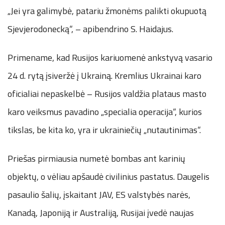
„Jei yra galimybė, patariu žmonėms palikti okupuotą
Sjevjerodonecką“, – apibendrino S. Haidajus.
Primename, kad Rusijos kariuomenė ankstyvą vasario
24 d. rytą įsiveržė į Ukrainą. Kremlius Ukrainai karo
oficialiai nepaskelbė – Rusijos valdžia plataus masto
karo veiksmus pavadino „specialia operacija“, kurios
tikslas, be kita ko, yra ir ukrainiečių „nutautinimas“.
Priešas pirmiausia numetė bombas ant karinių
objektų, o vėliau apšaudė civilinius pastatus. Daugelis
pasaulio šalių, įskaitant JAV, ES valstybės narės,
Kanadą, Japoniją ir Australiją, Rusijai įvedė naujas