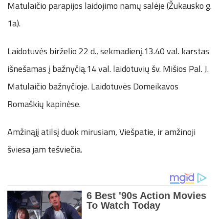
Matulaičio parapijos laidojimo namų salėje (Žukausko g.
1a).
Laidotuvės birželio 22 d., sekmadienį.13.40 val. karstas
išnešamas į bažnyčią.14 val. laidotuvių šv. Mišios Pal. J.
Matulaičio bažnyčioje. Laidotuvės Domeikavos
Romaškių kapinėse.
Amžinąjį atilsį duok mirusiam, Viešpatie, ir amžinoji
šviesa jam tešviečia.