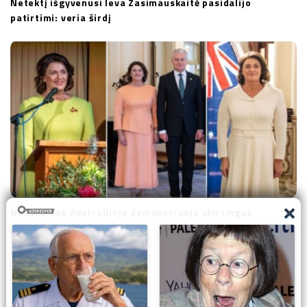
Netektį išgyvenusi Ieva Zasimauskaitė pasidalijo
patirtimi: veria širdį
Nausėdienė Australijoje demonstruoja skirtingus
įvaizdžius: įvertinkite patys