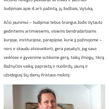
liudijimais apie iš arti pažintą, jų žodžiais, Vytuką.
Ačiū jaunimui – liudijimai tebus brangus žodis Vytauto
gedintiems artimiesiems, visiems bendradarbiams
kurijoje, institucijose, parapijose, kurie jį pažinojome –
nors ir skaudu atsisveikinti, gera pasakyti, jog savo
veiklose ir gyvenime sutikome gerą, taikų žmogų, tikrą
Bažnyčios vaiką, paprastą ir nuoširdų, jauną ir
užsidegusį šių dienų Kristaus mokinį: