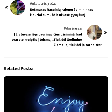
P
Ankstesnis įrašas
o
Košmaras Raseinių rajone: šeimininkas
žiauriai sumušė ir užkasė gyvą šunį
s
t
Kitas įrašas:
N
Į Lietuvą grįžęs Laurinavičius užsiminė, kad
a
svarsto kreiptis į teismą: „Tiek dėl Gedimino
v
Žiemelio, tiek dėl jo tarnaitės“
i
g
a
Related Posts:
t
i
o
n