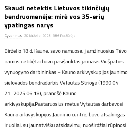
Skaudi netektis Lietuvos tikinčiųjų
n
bendruomenėje: mirė vos 35-erių
.
ypatingas narys
Gyvenimas
20 birželio, 2025
986 Peržiūrėjo
n
Birželio 18 d. Kaune, savo namuose, į amžinuosius Tėvo
e
namus netikėtai buvo pasišauktas jaunasis Viešpaties
t
vynuogyno darbininkas – Kauno arkivyskupijos jaunimo
sielovados bendradarbis Vytautas Strioga (1990 04
21–2025 06 18), pranešė Kauno
arkivyskupija.Pastaruosius metus Vytautas darbavosi
Kauno arkivyskupijos Jaunimo centre, buvo atsakingas
ir uoliai, su jaunatvišku atsidavimu, nuoširdžiai rūpinosi