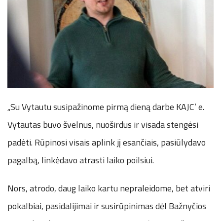
„Su Vytautu susipažinome pirmą dieną darbe KAJCʼ e.
Vytautas buvo švelnus, nuoširdus ir visada stengėsi
padėti. Rūpinosi visais aplink jį esančiais, pasiūlydavo
pagalbą, linkėdavo atrasti laiko poilsiui.
Nors, atrodo, daug laiko kartu nepraleidome, bet atviri
pokalbiai, pasidalijimai ir susirūpinimas dėl Bažnyčios