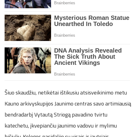
Šiuo skaudžiu, netikėtai ištikusiu atsisveikinimo metu
Kauno arkivyskupijos Jaunimo centras savo artimiausią
bendradarbį Vytautą Striogą pavadino tvirtu
katechetu, įkvepiančiu jaunimo vadovu ir mylimu
bičiuliu. Kolegos pasidalijo su visais ir jautriais