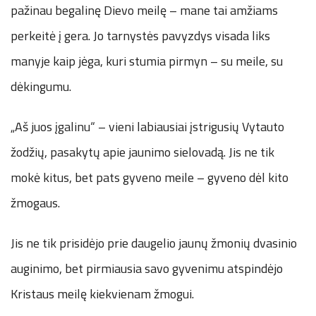
pažinau begalinę Dievo meilę – mane tai amžiams
perkeitė į gera. Jo tarnystės pavyzdys visada liks
manyje kaip jėga, kuri stumia pirmyn – su meile, su
dėkingumu.
„Aš juos įgalinu“ – vieni labiausiai įstrigusių Vytauto
žodžių, pasakytų apie jaunimo sielovadą. Jis ne tik
mokė kitus, bet pats gyveno meile – gyveno dėl kito
žmogaus.
Jis ne tik prisidėjo prie daugelio jaunų žmonių dvasinio
auginimo, bet pirmiausia savo gyvenimu atspindėjo
Kristaus meilę kiekvienam žmogui.