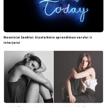
Neoniniai ženklai: šiuolaikinis sprendimas verslui ir
interjerui