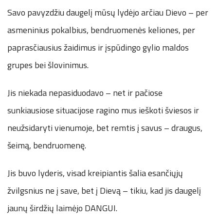
Savo pavyzdžiu daugelį mūsų lydėjo arčiau Dievo – per
asmeninius pokalbius, bendruomenės keliones, per
paprasčiausius žaidimus ir įspūdingo gylio maldos
grupes bei šlovinimus.
Jis niekada nepasiduodavo – net ir pačiose
sunkiausiose situacijose ragino mus ieškoti šviesos ir
neužsidaryti vienumoje, bet remtis į savus – draugus,
šeimą, bendruomenę.
Jis buvo lyderis, visad kreipiantis šalia esančiųjų
žvilgsnius ne į save, bet į Dievą – tikiu, kad jis daugelį
jaunų širdžių laimėjo DANGUI.