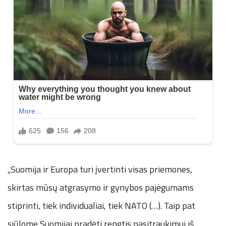
„Suomija ir Europa turi įvertinti visas priemones,
skirtas mūsų atgrasymo ir gynybos pajėgumams
stiprinti, tiek individualiai, tiek NATO (…). Taip pat
siūlome Suomijai pradėti rengtis pasitraukimui iš