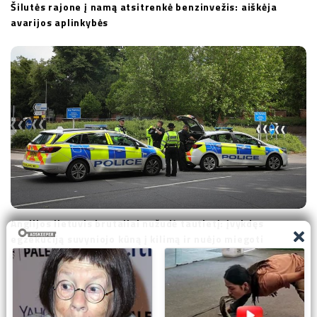
Šilutės rajone į namą atsitrenkė benzinvežis: aiškėja
avarijos aplinkybės
Anglijos lietuvis brutaliai nužudė tautietį: įvykdęs
egzekuciją suvyniojo kūną į kilimą ir nuėjo miegoti