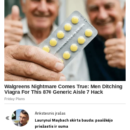
P
Ankstesnis įrašas
o
Laurynui Maybach skirta bauda: paaiškėjo
priežastis ir suma
s