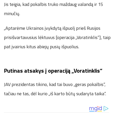
Jis teigia, kad pokalbis truko maždaug valandą ir 15
minučių.
„Aptarėme Ukrainos įvykdytą išpuolį prieš Rusijos
prisišvartavusius lėktuvus [operacija „Voratinklis“], taip
pat įvairius kitus abiejų pusių išpuolius.
Putinas atsakys į operaciją „Voratinklis“
JAV prezidentas tikino, kad tai buvo „geras pokalbis“,
tačiau ne tas, dėl kurio „iš karto būtų sudaryta taika“.