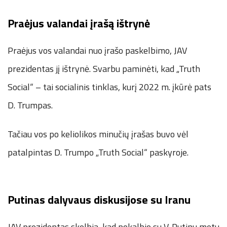
Praėjus valandai įrašą ištrynė
Praėjus vos valandai nuo įrašo paskelbimo, JAV
prezidentas jį ištrynė. Svarbu paminėti, kad „Truth
Social“ – tai socialinis tinklas, kurį 2022 m. įkūrė pats
D. Trumpas.
Tačiau vos po keliolikos minučių įrašas buvo vėl
patalpintas D. Trumpo „Truth Social“ paskyroje.
Putinas dalyvaus diskusijose su Iranu
JAV prezidentas skelbia, kad pokalbio su V. Putinu metu