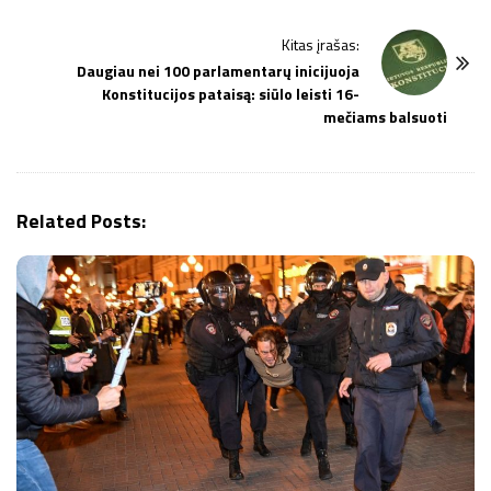
t
Kitas įrašas:
N
Daugiau nei 100 parlamentarų inicijuoja
a
Konstitucijos pataisą: siūlo leisti 16-
v
mečiams balsuoti
i
g
a
Related Posts:
t
i
o
n