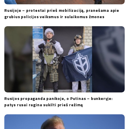
Rusijoje – protestai prieš mobilizaciją, pranešama apie
grubius policijos veiksmus ir sulaikomus žmones
Rusijos propaganda panikoje, o Putinas – bunkeryje:
patys rusai ragina sukilti prieš režimą