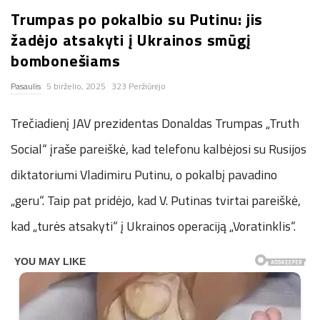
Trumpas po pokalbio su Putinu: jis
n
žadėjo atsakyti į Ukrainos smūgį
.
bombonešiams
Pasaulis
5 birželio, 2025
323 Peržiūrėjo
n
Trečiadienį JAV prezidentas Donaldas Trumpas „Truth
e
Social“ įraše pareiškė, kad telefonu kalbėjosi su Rusijos
t
diktatoriumi Vladimiru Putinu, o pokalbį pavadino
„geru“. Taip pat pridėjo, kad V. Putinas tvirtai pareiškė,
kad „turės atsakyti“ į Ukrainos operaciją „Voratinklis“.