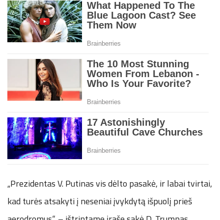
„Prezidentas V. Putinas vis dėlto pasakė, ir labai tvirtai,
kad turės atsakyti į neseniai įvykdytą išpuolį prieš
aerodromus“, – ištrintame įraše sakė D. Trumpas.