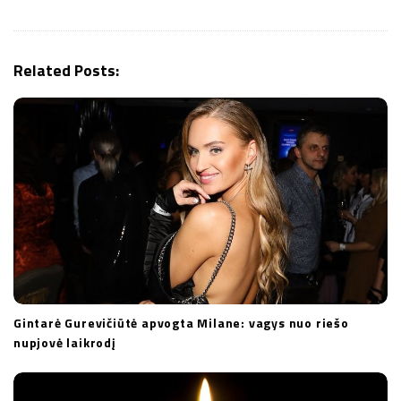
g
a
t
Related Posts:
i
o
n
Gintarė Gurevičiūtė apvogta Milane: vagys nuo riešo
nupjovė laikrodį