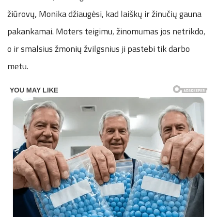
žiūrovų, Monika džiaugėsi, kad laiškų ir žinučių gauna
pakankamai. Moters teigimu, žinomumas jos netrikdo,
o ir smalsius žmonių žvilgsnius ji pastebi tik darbo
metu.