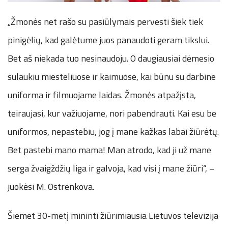
„Žmonės net rašo su pasiūlymais pervesti šiek tiek
pinigėlių, kad galėtume juos panaudoti geram tikslui.
Bet aš niekada tuo nesinaudoju. O daugiausiai dėmesio
sulaukiu miesteliuose ir kaimuose, kai būnu su darbine
uniforma ir filmuojame laidas. Žmonės atpažįsta,
teiraujasi, kur važiuojame, nori pabendrauti. Kai esu be
uniformos, nepastebiu, jog į mane kažkas labai žiūrėtų.
Bet pastebi mano mama! Man atrodo, kad ji už mane
serga žvaigždžių liga ir galvoja, kad visi į mane žiūri“, –
juokėsi M. Ostrenkova.
Šiemet 30-metį mininti žiūrimiausia Lietuvos televizija