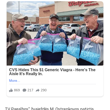
„TV Pagalbos“ žvaigždės M. Ostrenkovos patirtis