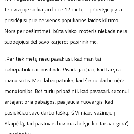
televizijoje siekia jau kone 12 metų – praeityje ji yra
prisidėjusi prie ne vienos populiarios laidos kūrimo.
Nors per dešimtmetį būta visko, moteris niekada nėra
suabejojusi dėl savo karjeros pasirinkimo.
„Per tiek metų nesu pasakiusi, kad man tai
nebepatinka ar nusibodo. Visada jaučiau, kad tai yra
mano sritis. Man labai patinka, kad šiame darbe nėra
monotonijos. Bet turiu pripažinti, kad pavasarį, sezonui
artėjant prie pabaigos, pasijaučia nuovargis. Kad
pasiekčiau savo darbo tašką, iš Vilniaus važinėju į
Klaipėdą, tad pastovus buvimas kelyje kartais vargina“,