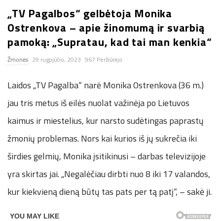
„TV Pagalbos“ gelbėtoja Monika
n
Ostrenkova – apie žinomumą ir svarbią
.
pamoką: „Supratau, kad tai man kenkia“
Žmonės
29 rugpjūčio, 2023
967 Peržiūrėjo
n
Laidos „TV Pagalba“ narė Monika Ostrenkova (36 m.)
e
jau tris metus iš eilės nuolat važinėja po Lietuvos
t
kaimus ir miestelius, kur narsto sudėtingas paprastų
žmonių problemas. Nors kai kurios iš jų sukrečia iki
širdies gelmių, Monika įsitikinusi – darbas televizijoje
yra skirtas jai. „Negalėčiau dirbti nuo 8 iki 17 valandos,
kur kiekvieną dieną būtų tas pats per tą patį“, – sakė ji.