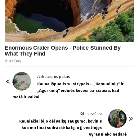
P
Ankstesnis įrašas
o
Kaune išpuolis su strypais – „Kamuolinių“ ir
„Agurkinių“ vidinės kovos: baisiausia, kad
s
matė ir vaikai
t
N
Kitas įrašas:
a
Kauniečiai bijo dėl vaikų saugumo: kovinis
v
šuo mirtinai sudraskė katę, o jį vedžiojęs
i
vyras nieko nedarė