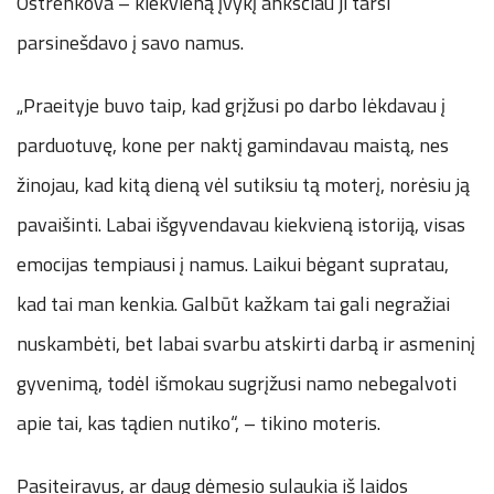
Ostrenkova – kiekvieną įvykį anksčiau ji tarsi
parsinešdavo į savo namus.
„Praeityje buvo taip, kad grįžusi po darbo lėkdavau į
parduotuvę, kone per naktį gamindavau maistą, nes
žinojau, kad kitą dieną vėl sutiksiu tą moterį, norėsiu ją
pavaišinti. Labai išgyvendavau kiekvieną istoriją, visas
emocijas tempiausi į namus. Laikui bėgant supratau,
kad tai man kenkia. Galbūt kažkam tai gali negražiai
nuskambėti, bet labai svarbu atskirti darbą ir asmeninį
gyvenimą, todėl išmokau sugrįžusi namo nebegalvoti
apie tai, kas tądien nutiko“, – tikino moteris.
Pasiteiravus, ar daug dėmesio sulaukia iš laidos