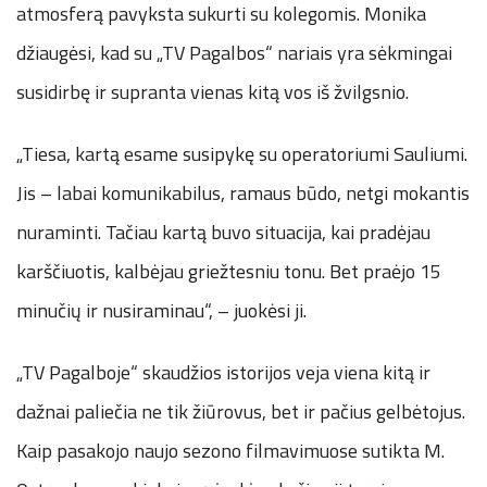
atmosferą pavyksta sukurti su kolegomis. Monika
džiaugėsi, kad su „TV Pagalbos“ nariais yra sėkmingai
susidirbę ir supranta vienas kitą vos iš žvilgsnio.
„Tiesa, kartą esame susipykę su operatoriumi Sauliumi.
Jis – labai komunikabilus, ramaus būdo, netgi mokantis
nuraminti. Tačiau kartą buvo situacija, kai pradėjau
karščiuotis, kalbėjau griežtesniu tonu. Bet praėjo 15
minučių ir nusiraminau“, – juokėsi ji.
„TV Pagalboje“ skaudžios istorijos veja viena kitą ir
dažnai paliečia ne tik žiūrovus, bet ir pačius gelbėtojus.
Kaip pasakojo naujo sezono filmavimuose sutikta M.