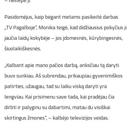
– neslėpė ji.
Pasidomėjus, kaip bėgant metams pasikeitė darbas
„TV Pagalboje“, Monika teigė, kad didžiausius pokyčius ji
jaučia laidų kokybėje – jos įdomesnės, kūrybingesnės,
šiuolaikiškesnės.
„Kalbant apie mano pačios darbą, anksčiau tą daryti
buvo sunkiau. Aš subrendau, prikaupiau gyvenimiškos
patirties, užaugau, tad su laiku viską daryti yra
lengviau. Kai prisimenu save tada, kai pradėjau čia
dirbti ir palyginu su dabartimi, matau du visiškai
skirtingus žmones“, – kalbėjo televizijos veidas.