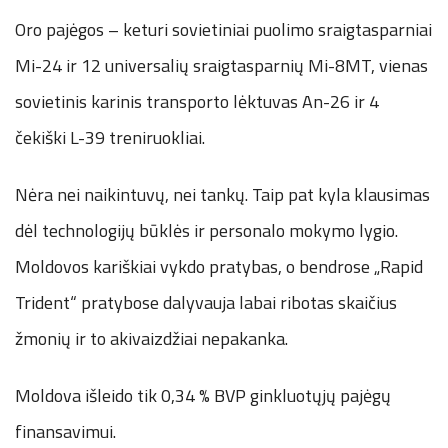
Oro pajėgos – keturi sovietiniai puolimo sraigtasparniai
Mi-24 ir 12 universalių sraigtasparnių Mi-8MT, vienas
sovietinis karinis transporto lėktuvas An-26 ir 4
čekiški L-39 treniruokliai.
Nėra nei naikintuvų, nei tankų. Taip pat kyla klausimas
dėl technologijų būklės ir personalo mokymo lygio.
Moldovos kariškiai vykdo pratybas, o bendrose „Rapid
Trident“ pratybose dalyvauja labai ribotas skaičius
žmonių ir to akivaizdžiai nepakanka.
Moldova išleido tik 0,34 % BVP ginkluotųjų pajėgų
finansavimui.