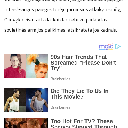
ir teisėsaugos pajėgos turėjo pirmosios atlaikyti smūgį.
O ir vyko visa tai tada, kai dar nebuvo padalytas
sovietinės armijos palikimas, atsikratyta jos kadrais.