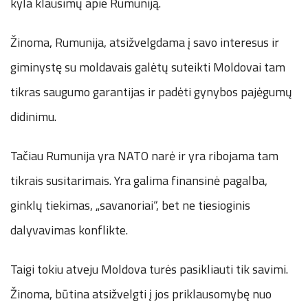
kyla klausimų apie Rumuniją.
Žinoma, Rumunija, atsižvelgdama į savo interesus ir
giminystę su moldavais galėtų suteikti Moldovai tam
tikras saugumo garantijas ir padėti gynybos pajėgumų
didinimu.
Tačiau Rumunija yra NATO narė ir yra ribojama tam
tikrais susitarimais. Yra galima finansinė pagalba,
ginklų tiekimas, „savanoriai“, bet ne tiesioginis
dalyvavimas konflikte.
Taigi tokiu atveju Moldova turės pasikliauti tik savimi.
Žinoma, būtina atsižvelgti į jos priklausomybę nuo