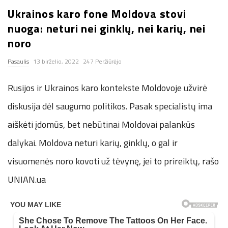
Ukrainos karo fone Moldova stovi
n
nuoga: neturi nei ginklų, nei karių, nei
.
noro
Pasaulis
13 birželio, 2022
247 Peržiūrėjo
n
Rusijos ir Ukrainos karo kontekste Moldovoje užvirė
e
diskusija dėl saugumo politikos. Pasak specialistų ima
t
aiškėti įdomūs, bet nebūtinai Moldovai palankūs
dalykai. Moldova neturi karių, ginklų, o gal ir
visuomenės noro kovoti už tėvynę, jei to prireiktų, rašo
UNIAN.ua