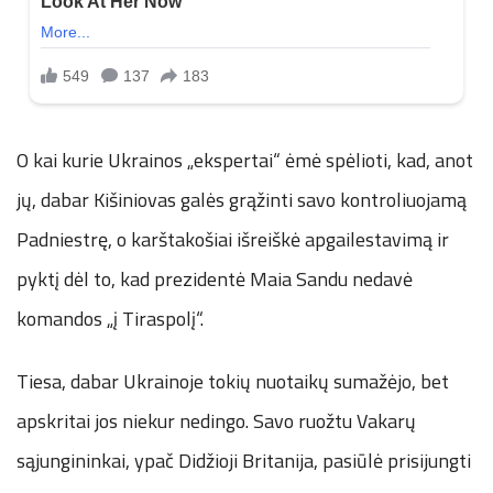
O kai kurie Ukrainos „ekspertai“ ėmė spėlioti, kad, anot
jų, dabar Kišiniovas galės grąžinti savo kontroliuojamą
Padniestrę, o karštakošiai išreiškė apgailestavimą ir
pyktį dėl to, kad prezidentė Maia Sandu nedavė
komandos „į Tiraspolį“.
Tiesa, dabar Ukrainoje tokių nuotaikų sumažėjo, bet
apskritai jos niekur nedingo. Savo ruožtu Vakarų
sąjungininkai, ypač Didžioji Britanija, pasiūlė prisijungti