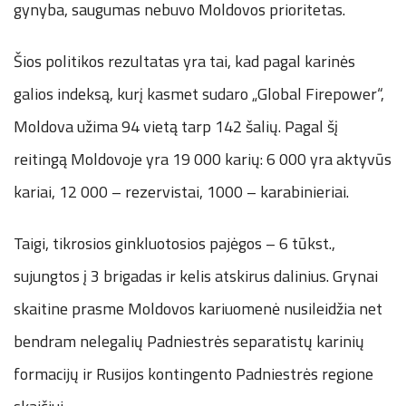
gynyba, saugumas nebuvo Moldovos prioritetas.
Šios politikos rezultatas yra tai, kad pagal karinės
galios indeksą, kurį kasmet sudaro „Global Firepower“,
Moldova užima 94 vietą tarp 142 šalių. Pagal šį
reitingą Moldovoje yra 19 000 karių: 6 000 yra aktyvūs
kariai, 12 000 – rezervistai, 1000 – karabinieriai.
Taigi, tikrosios ginkluotosios pajėgos – 6 tūkst.,
sujungtos į 3 brigadas ir kelis atskirus dalinius. Grynai
skaitine prasme Moldovos kariuomenė nusileidžia net
bendram nelegalių Padniestrės separatistų karinių
formacijų ir Rusijos kontingento Padniestrės regione