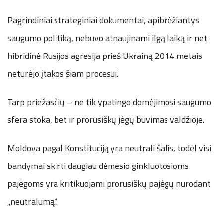
Pagrindiniai strateginiai dokumentai, apibrėžiantys
saugumo politiką, nebuvo atnaujinami ilgą laiką ir net
hibridinė Rusijos agresija prieš Ukrainą 2014 metais
neturėjo įtakos šiam procesui.
Tarp priežasčių – ne tik ypatingo domėjimosi saugumo
sfera stoka, bet ir prorusiškų jėgų buvimas valdžioje.
Moldova pagal Konstituciją yra neutrali šalis, todėl visi
bandymai skirti daugiau dėmesio ginkluotosioms
pajėgoms yra kritikuojami prorusiškų pajėgų nurodant
„neutralumą“.