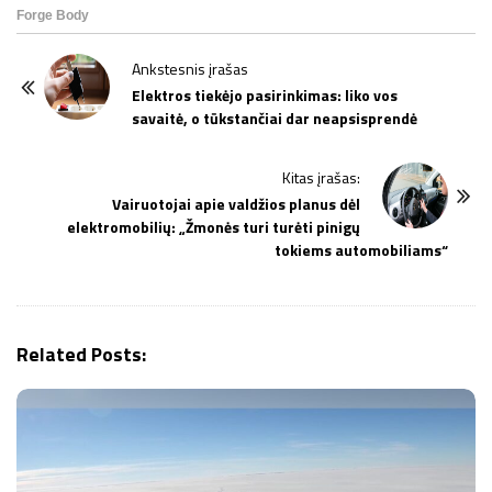
P
Ankstesnis įrašas
o
Elektros tiekėjo pasirinkimas: liko vos
savaitė, o tūkstančiai dar neapsisprendė
s
t
Kitas įrašas:
N
Vairuotojai apie valdžios planus dėl
a
elektromobilių: „Žmonės turi turėti pinigų
v
tokiems automobiliams“
i
g
a
Related Posts:
t
i
o
n