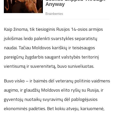
Kaip žinoma, tik tiesioginis Rusijos 14-osios armijos
įsikišimas leido palenkti svarstykles separatistų
naudai. Tačiau Moldovos kariškių ir teisėsaugos
pareigūnų žygdarbis saugant valstybės teritorinį
vientisumą ir suverenitetą, buvo suniveliuotas.
Buvo visko – ir baimės dėl veteranų politinio vaidmens
augimo, ir glaudžių Moldovos elito ryšių su Rusija, ir
gyventojų nuotaikų svyravimų dėl pablogėjusios
ekonominės padėties. Bet kokiu atveju, kariuomenė,