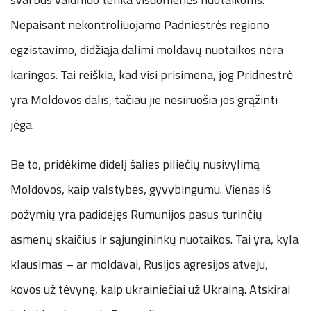
Nepaisant nekontroliuojamo Padniestrės regiono
egzistavimo, didžiąja dalimi moldavų nuotaikos nėra
karingos. Tai reiškia, kad visi prisimena, jog Pridnestrė
yra Moldovos dalis, tačiau jie nesiruošia jos grąžinti
jėga.
Be to, pridėkime didelį šalies piliečių nusivylimą
Moldovos, kaip valstybės, gyvybingumu. Vienas iš
požymių yra padidėjęs Rumunijos pasus turinčių
asmenų skaičius ir sąjungininkų nuotaikos. Tai yra, kyla
klausimas – ar moldavai, Rusijos agresijos atveju,
kovos už tėvynę, kaip ukrainiečiai už Ukrainą. Atskirai