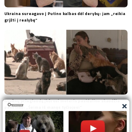
Ukraina sureagavo į Putino kalbas dėl derybų: jam „reikia
grįžti į realybę“
Gyvūnų prieglaudą įkūrusi moteris pasidalino skaudžia
patirtimi: „Šeima iš manęs tyčiojosi“