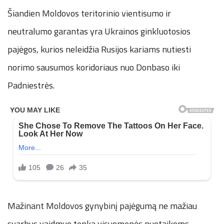
Šiandien Moldovos teritorinio vientisumo ir
neutralumo garantas yra Ukrainos ginkluotosios
pajėgos, kurios neleidžia Rusijos kariams nutiesti
norimo sausumos koridoriaus nuo Donbaso iki
Padniestrės.
Mažinant Moldovos gynybinį pajėgumą ne mažiau
svarbus vaidmuo tenka visuomenės nuotaikoms.