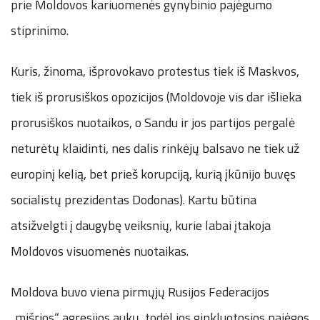
prie Moldovos kariuomenės gynybinio pajėgumo
stiprinimo.
Kuris, žinoma, išprovokavo protestus tiek iš Maskvos,
tiek iš prorusiškos opozicijos (Moldovoje vis dar išlieka
prorusiškos nuotaikos, o Sandu ir jos partijos pergalė
neturėtų klaidinti, nes dalis rinkėjų balsavo ne tiek už
europinį kelią, bet prieš korupciją, kurią įkūnijo buvęs
socialistų prezidentas Dodonas). Kartu būtina
atsižvelgti į daugybę veiksnių, kurie labai įtakoja
Moldovos visuomenės nuotaikas.
Moldova buvo viena pirmųjų Rusijos Federacijos
„mišrios“ agresijos aukų, todėl jos ginkluotosios pajėgos