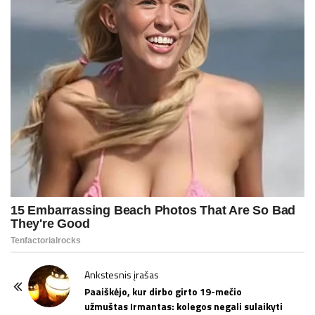
P
Ankstesnis įrašas
o
Paaiškėjo, kur dirbo girto 19-mečio
užmuštas Irmantas: kolegos negali sulaikyti
s