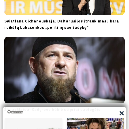
Sviatlana Cichanouskaja: Baltarusijos įtraukimas į karą
reikštų Lukašenkos „politinę savižudybę“
Žiniasklaida: Kadyrovo būklė stipriai pablogėjo