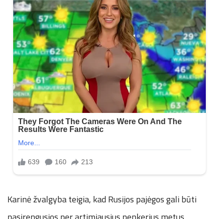
Karinė žvalgyba teigia, kad Rusijos pajėgos gali būti
pasirengusios per artimiausius penkerius metus