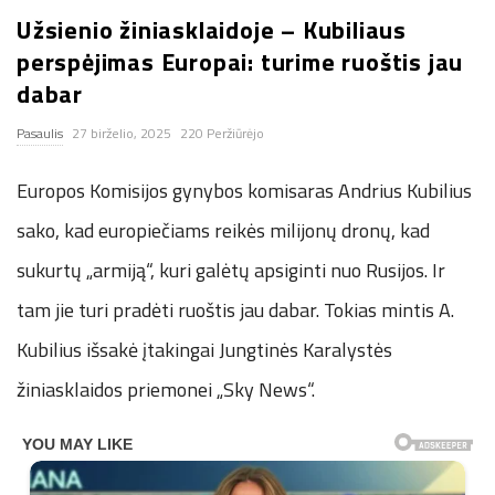
Užsienio žiniasklaidoje – Kubiliaus
n
perspėjimas Europai: turime ruoštis jau
.
dabar
Pasaulis
27 birželio, 2025
220 Peržiūrėjo
n
Europos Komisijos gynybos komisaras Andrius Kubilius
e
sako, kad europiečiams reikės milijonų dronų, kad
t
sukurtų „armiją“, kuri galėtų apsiginti nuo Rusijos. Ir
tam jie turi pradėti ruoštis jau dabar. Tokias mintis A.
Kubilius išsakė įtakingai Jungtinės Karalystės
žiniasklaidos priemonei „Sky News“.