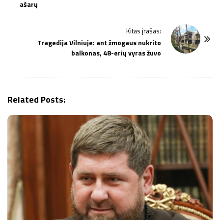
ašarų
t
N
Kitas įrašas:
a
Tragedija Vilniuje: ant žmogaus nukrito
v
balkonas, 48-erių vyras žuvo
i
g
a
Related Posts:
t
i
o
n