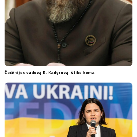
Čečėnijos vadovą R. Kadyrovą ištiko koma