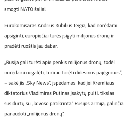
smogti NATO šaliai.
Eurokomisaras Andrius Kubilius teigia, kad norėdami
apsiginti, europiečiai turės įsigyti milijonus dronų ir
pradėti ruoštis jau dabar.
„Rusija gali turėti apie penkis milijonus dronų, todėl
norėdami nugalėti, turime turėti didesnius pajėgumus“,
– sakė jis „Sky News“, įspėdamas, kad jei Kremliaus
diktatorius Vladimiras Putinas įsakytų pulti, tikslas
susidurtų su „kovose patikrinta“ Rusijos armija, galinčia
panaudoti „milijonus dronų“.