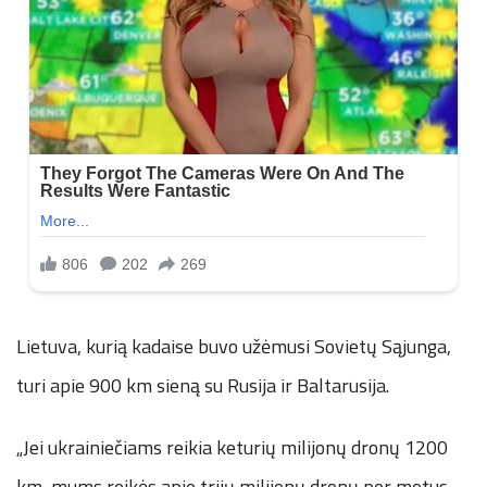
Lietuva, kurią kadaise buvo užėmusi Sovietų Sąjunga,
turi apie 900 km sieną su Rusija ir Baltarusija.
„Jei ukrainiečiams reikia keturių milijonų dronų 1200
km, mums reikės apie trijų milijonų dronų per metus,